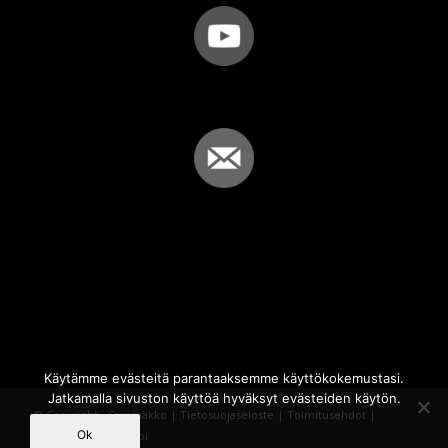
Käytämme evästeitä parantaaksemme käyttökokemustasi.
Jatkamalla sivuston käyttöä hyväksyt evästeiden käytön.
© Copyright - Sammakko |
Tietosuojaseloste
|
Toimitusehdot
|
Ok
Powered by
iQWebbi