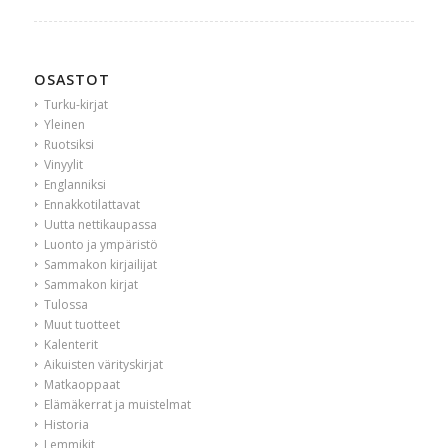
OSASTOT
Turku-kirjat
Yleinen
Ruotsiksi
Vinyylit
Englanniksi
Ennakkotilattavat
Uutta nettikaupassa
Luonto ja ympäristö
Sammakon kirjailijat
Sammakon kirjat
Tulossa
Muut tuotteet
Kalenterit
Aikuisten värityskirjat
Matkaoppaat
Elämäkerrat ja muistelmat
Historia
Lemmikit