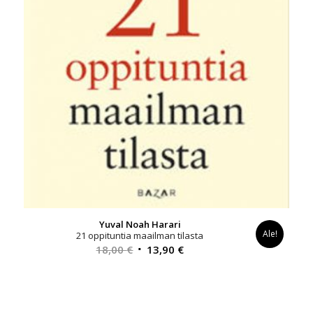
Yuval Noah Harari
Ale!
21 oppituntia maailman tilasta
Alkuperäinen
Nykyinen
18,00
€
13,90
€
hinta
hinta
oli:
on:
18,00 €.
13,90 €.