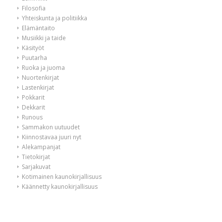
Filosofia
Yhteiskunta ja politiikka
Elämäntaito
Musiikki ja taide
Käsityöt
Puutarha
Ruoka ja juoma
Nuortenkirjat
Lastenkirjat
Pokkarit
Dekkarit
Runous
Sammakon uutuudet
Kiinnostavaa juuri nyt
Alekampanjat
Tietokirjat
Sarjakuvat
Kotimainen kaunokirjallisuus
Käännetty kaunokirjallisuus