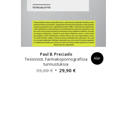
Paul B. Preciado
Ale!
Testonisti. Farmakopornografisia
tunnustuksia
Alkuperäinen
Nykyinen
35,00
€
29,90
€
hinta
hinta
oli:
on:
35,00 €.
29,90 €.