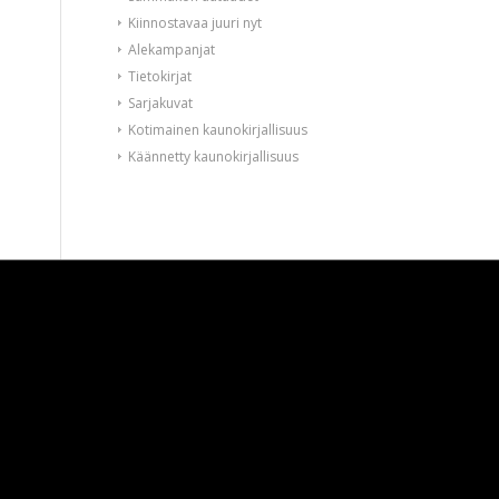
Kiinnostavaa juuri nyt
Alekampanjat
Tietokirjat
Sarjakuvat
Kotimainen kaunokirjallisuus
Käännetty kaunokirjallisuus