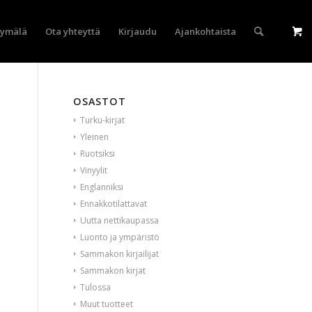
yymälä
Ota yhteyttä
Kirjaudu
Ajankohtaista
OSASTOT
Turku-kirjat
Yleinen
Ruotsiksi
Vinyylit
Englanniksi
Ennakkotilattavat
Uutta nettikaupassa
Luonto ja ympäristö
Sammakon kirjailijat
Sammakon kirjat
Tulossa
Muut tuotteet