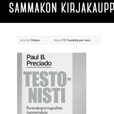
Järjestä
Oletus
Näytä
15 Tuotetta per sivu