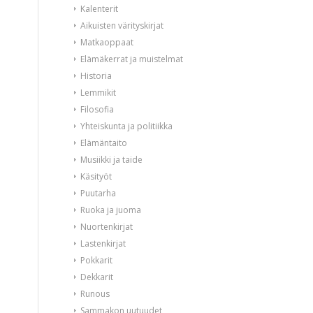
Kalenterit
Aikuisten värityskirjat
Matkaoppaat
Elämäkerrat ja muistelmat
Historia
Lemmikit
Filosofia
Yhteiskunta ja politiikka
Elämäntaito
Musiikki ja taide
Käsityöt
Puutarha
Ruoka ja juoma
Nuortenkirjat
Lastenkirjat
Pokkarit
Dekkarit
Runous
Sammakon uutuudet