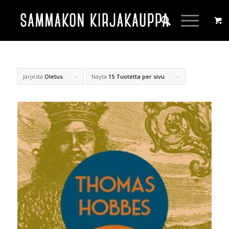
Järjestä
Oletus
Näytä
15 Tuotetta per sivu