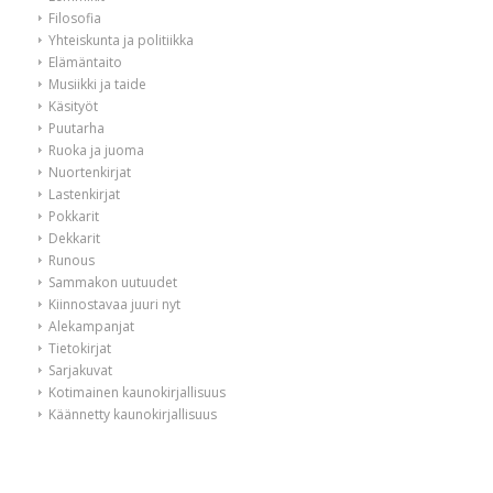
Filosofia
Yhteiskunta ja politiikka
Elämäntaito
Musiikki ja taide
Käsityöt
Puutarha
Ruoka ja juoma
Nuortenkirjat
Lastenkirjat
Pokkarit
Dekkarit
Runous
Sammakon uutuudet
Kiinnostavaa juuri nyt
Alekampanjat
Tietokirjat
Sarjakuvat
Kotimainen kaunokirjallisuus
Käännetty kaunokirjallisuus