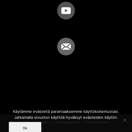
Käytämme evästeitä parantaaksemme käyttökokemustasi.
Jatkamalla sivuston käyttöä hyväksyt evästeiden käytön.
© Copyright - Sammakko |
Tietosuojaseloste
|
Toimitusehdot
|
Ok
Powered by
iQWebbi