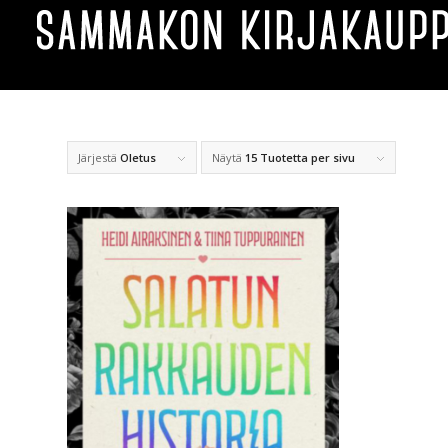
Järjestä
Oletus
Näytä
15 Tuotetta per sivu