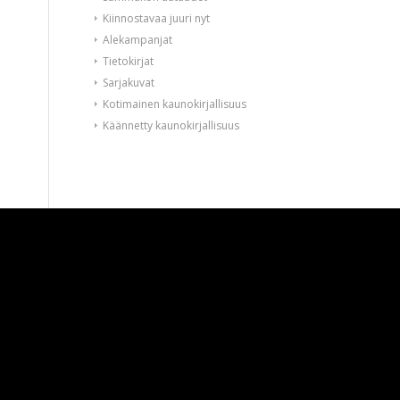
Kiinnostavaa juuri nyt
Alekampanjat
Tietokirjat
Sarjakuvat
Kotimainen kaunokirjallisuus
Käännetty kaunokirjallisuus