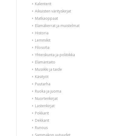
Kalenterit
Aikuisten värityskirjat
Matkaoppaat
Elämäkerrat ja muistelmat
Historia
Lemmikit
Filosofia
Yhteiskunta ja politiikka
Elämäntaito
Musiikki ja taide
Käsityöt
Puutarha
Ruoka ja juoma
Nuortenkirjat
Lastenkirjat
Pokkarit
Dekkarit
Runous
Sammakon uutuudet