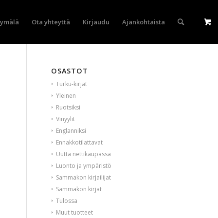
yymälä
Ota yhteyttä
Kirjaudu
Ajankohtaista
OSASTOT
Turku-kirjat
Yleinen
Ruotsiksi
Vinyylit
Englanniksi
Ennakkotilattavat
Uutta nettikaupassa
Luonto ja ympäristö
Sammakon kirjailijat
Sammakon kirjat
Tulossa
Muut tuotteet