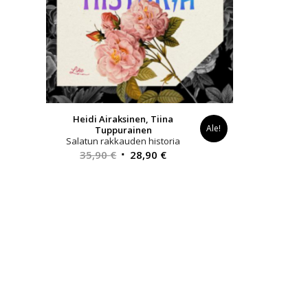
Heidi Airaksinen, Tiina
Ale!
Tuppurainen
Salatun rakkauden historia
Alkuperäinen
Nykyinen
35,90
€
28,90
€
hinta
hinta
oli:
on:
35,90 €.
28,90 €.