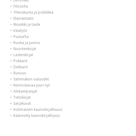
Lemmikit
Filosofia
Yhteiskunta ja politiikka
Elämäntaito
Musiikki ja taide
Käsityöt
Puutarha
Ruoka ja juoma
Nuortenkirjat
Lastenkirjat
Pokkarit
Dekkarit
Runous
Sammakon uutuudet
Kiinnostavaa juuri nyt
Alekampanjat
Tietokirjat
Sarjakuvat
Kotimainen kaunokirjallisuus
Käännetty kaunokirjallisuus