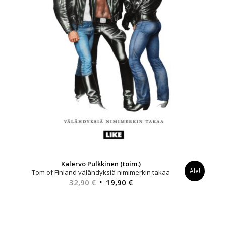
Kalervo Pulkkinen (toim.)
Ale!
Tom of Finland välähdyksiä nimimerkin takaa
Alkuperäinen
Nykyinen
32,90
€
19,90
€
hinta
hinta
oli:
on:
32,90 €.
19,90 €.