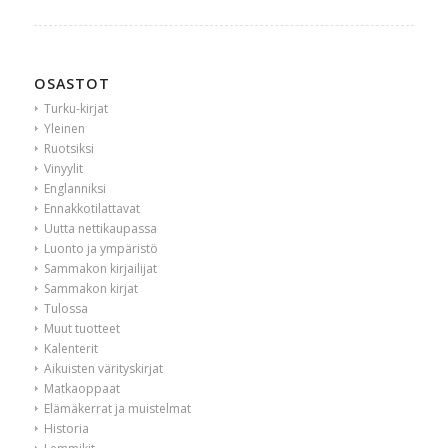
OSASTOT
Turku-kirjat
Yleinen
Ruotsiksi
Vinyylit
Englanniksi
Ennakkotilattavat
Uutta nettikaupassa
Luonto ja ympäristö
Sammakon kirjailijat
Sammakon kirjat
Tulossa
Muut tuotteet
Kalenterit
Aikuisten värityskirjat
Matkaoppaat
Elämäkerrat ja muistelmat
Historia