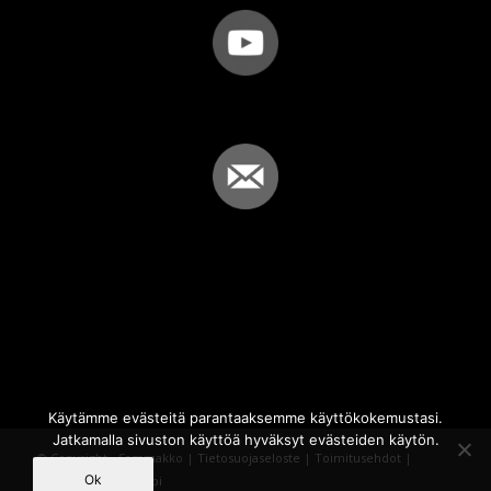
Käytämme evästeitä parantaaksemme käyttökokemustasi.
Jatkamalla sivuston käyttöä hyväksyt evästeiden käytön.
© Copyright - Sammakko |
Tietosuojaseloste
|
Toimitusehdot
|
Ok
Powered by
iQWebbi