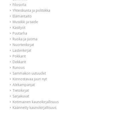
Filosofia
Yhteiskunta ja politiikka
Elämäntaito
Musiikki ja taide
Käsityöt
Puutarha
Ruoka ja juoma
Nuortenkirjat
Lastenkirjat
Pokkarit
Dekkarit
Runous
Sammakon uutuudet
Kiinnostavaa juuri nyt
Alekampanjat
Tietokirjat
Sarjakuvat
Kotimainen kaunokirjallisuus
Käännetty kaunokirjallisuus