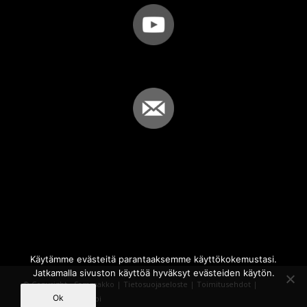
Käytämme evästeitä parantaaksemme käyttökokemustasi.
Jatkamalla sivuston käyttöä hyväksyt evästeiden käytön.
© Copyright - Sammakko |
Tietosuojaseloste
|
Toimitusehdot
|
Ok
Powered by
iQWebbi