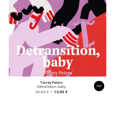
Torrey Peters
Ale!
Detransition, baby
Alkuperäinen
Nykyinen
36,00
€
14,90
€
hinta
hinta
oli:
on:
36,00 €.
14,90 €.