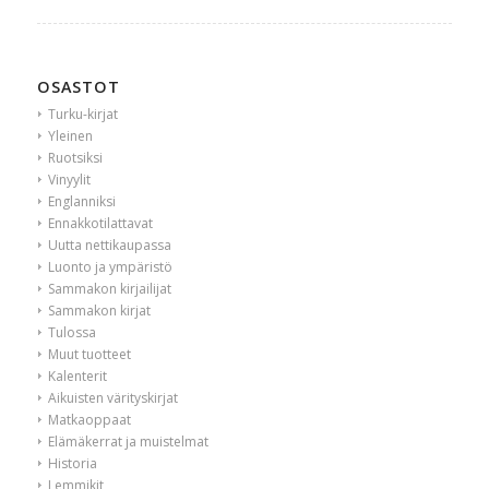
OSASTOT
Turku-kirjat
Yleinen
Ruotsiksi
Vinyylit
Englanniksi
Ennakkotilattavat
Uutta nettikaupassa
Luonto ja ympäristö
Sammakon kirjailijat
Sammakon kirjat
Tulossa
Muut tuotteet
Kalenterit
Aikuisten värityskirjat
Matkaoppaat
Elämäkerrat ja muistelmat
Historia
Lemmikit