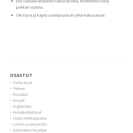
Etsi vastaavanlaisilla hakusanoilla, esimerkiksi kirja
pokkari sijasta.
Ole hyvä ja käytä usempaa kuin yhtä hakusanaa.
OSASTOT
Turku-kirjat
Yleinen
Ruotsiksi
Vinyylit
Englanniksi
Ennakkotilattavat
Uutta nettikaupassa
Luonto ja ympäristö
Sammakon kirjailijat