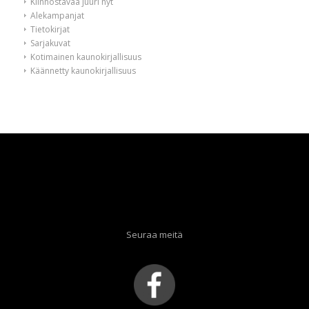
Kiinnostavaa juuri nyt
Alekampanjat
Tietokirjat
Sarjakuvat
Kotimainen kaunokirjallisuus
Käännetty kaunokirjallisuus
Seuraa meitä