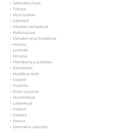
Sammakon kirjat
Tulossa
Muut tuotteet
Kalenterit
Aikuisten värityskirjat
Matkaoppaat
Elämäkerrat ja muistelmat
Historia
Lemmikit
Filosofia
Yhteiskunta ja politiikka
Elämäntaito
Musiikki ja taide
Käsityöt
Puutarha
Ruoka ja juoma
Nuortenkirjat
Lastenkirjat
Pokkarit
Dekkarit
Runous
Sammakon uutuudet