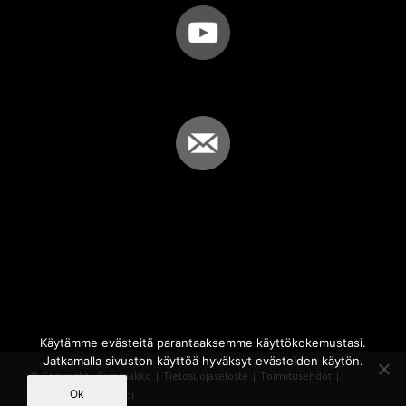
Käytämme evästeitä parantaaksemme käyttökokemustasi.
Jatkamalla sivuston käyttöä hyväksyt evästeiden käytön.
© Copyright - Sammakko |
Tietosuojaseloste
|
Toimitusehdot
|
Ok
Powered by
iQWebbi