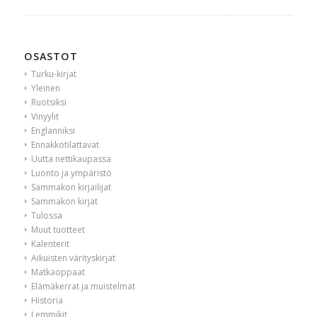
OSASTOT
Turku-kirjat
Yleinen
Ruotsiksi
Vinyylit
Englanniksi
Ennakkotilattavat
Uutta nettikaupassa
Luonto ja ympäristö
Sammakon kirjailijat
Sammakon kirjat
Tulossa
Muut tuotteet
Kalenterit
Aikuisten värityskirjat
Matkaoppaat
Elämäkerrat ja muistelmat
Historia
Lemmikit