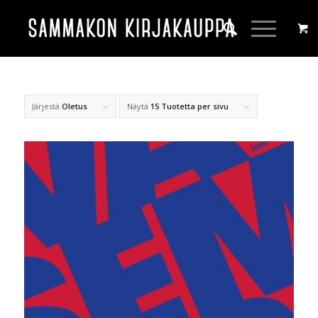
Järjestä
Oletus
Näytä
15 Tuotetta per sivu