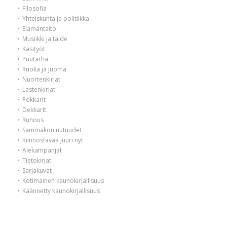
Filosofia
Yhteiskunta ja politiikka
Elämäntaito
Musiikki ja taide
Käsityöt
Puutarha
Ruoka ja juoma
Nuortenkirjat
Lastenkirjat
Pokkarit
Dekkarit
Runous
Sammakon uutuudet
Kiinnostavaa juuri nyt
Alekampanjat
Tietokirjat
Sarjakuvat
Kotimainen kaunokirjallisuus
Käännetty kaunokirjallisuus