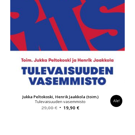
Jukka Peltokoski, Henrik Jaakkola (toim.)
Ale!
Tulevaisuuden vasemmisto
Alkuperäinen
Nykyinen
29,00
€
19,90
€
hinta
hinta
oli:
on:
29,00 €.
19,90 €.