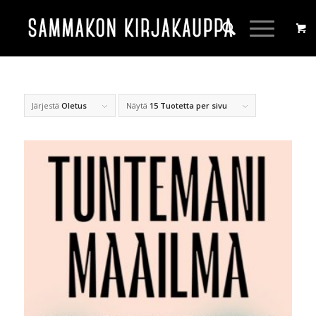
Järjestä
Oletus
Näytä
15 Tuotetta per sivu