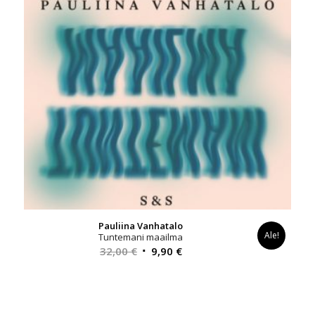
Pauliina Vanhatalo
Ale!
Tuntemani maailma
Alkuperäinen
Nykyinen
32,00
€
9,90
€
hinta
hinta
oli:
on:
32,00 €.
9,90 €.