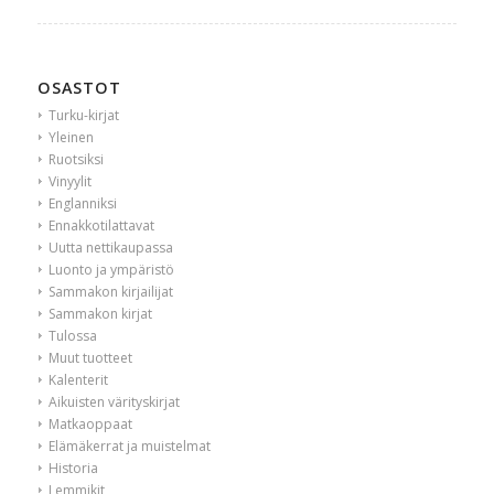
OSASTOT
Turku-kirjat
Yleinen
Ruotsiksi
Vinyylit
Englanniksi
Ennakkotilattavat
Uutta nettikaupassa
Luonto ja ympäristö
Sammakon kirjailijat
Sammakon kirjat
Tulossa
Muut tuotteet
Kalenterit
Aikuisten värityskirjat
Matkaoppaat
Elämäkerrat ja muistelmat
Historia
Lemmikit