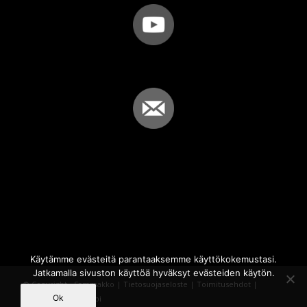
Käytämme evästeitä parantaaksemme käyttökokemustasi.
Jatkamalla sivuston käyttöä hyväksyt evästeiden käytön.
© Copyright - Sammakko |
Tietosuojaseloste
|
Toimitusehdot
|
Ok
Powered by
iQWebbi