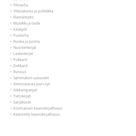
Filosofia
Yhteiskunta ja politiikka
Elämäntaito
Musiikki ja taide
Käsityöt
Puutarha
Ruoka ja juoma
Nuortenkirjat
Lastenkirjat
Pokkarit
Dekkarit
Runous
Sammakon uutuudet
Kiinnostavaa juuri nyt
Alekampanjat
Tietokirjat
Sarjakuvat
Kotimainen kaunokirjallisuus
Käännetty kaunokirjallisuus