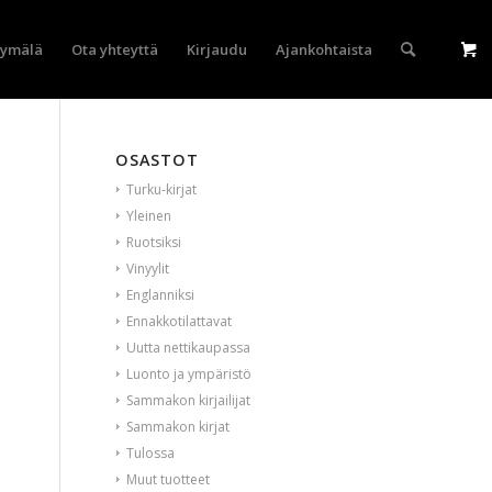
yymälä
Ota yhteyttä
Kirjaudu
Ajankohtaista
OSASTOT
Turku-kirjat
Yleinen
Ruotsiksi
Vinyylit
Englanniksi
Ennakkotilattavat
Uutta nettikaupassa
Luonto ja ympäristö
Sammakon kirjailijat
Sammakon kirjat
Tulossa
Muut tuotteet