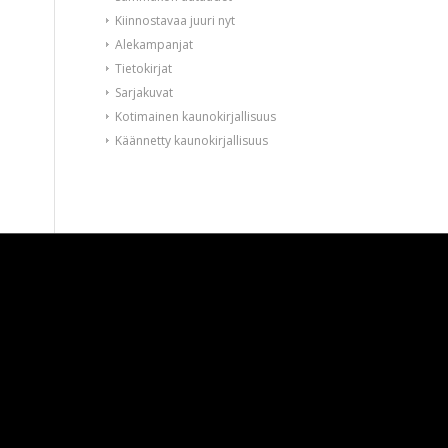
Kiinnostavaa juuri nyt
Alekampanjat
Tietokirjat
Sarjakuvat
Kotimainen kaunokirjallisuus
Käännetty kaunokirjallisuus