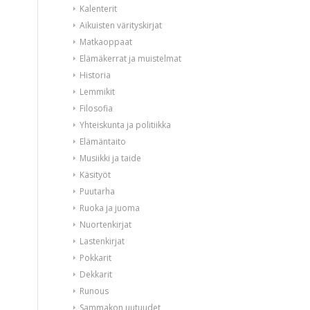
Kalenterit
Aikuisten värityskirjat
Matkaoppaat
Elämäkerrat ja muistelmat
Historia
Lemmikit
Filosofia
Yhteiskunta ja politiikka
Elämäntaito
Musiikki ja taide
Käsityöt
Puutarha
Ruoka ja juoma
Nuortenkirjat
Lastenkirjat
Pokkarit
Dekkarit
Runous
Sammakon uutuudet