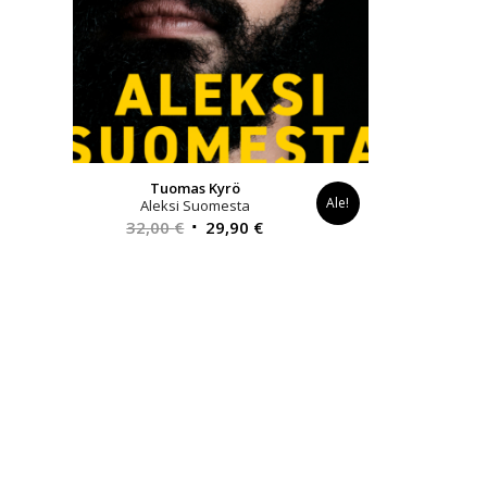
Tuomas Kyrö
Ale!
Aleksi Suomesta
Alkuperäinen
Nykyinen
32,00
€
29,90
€
hinta
hinta
oli:
on:
32,00 €.
29,90 €.