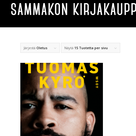
Järjestä
Oletus
Näytä
15 Tuotetta per sivu