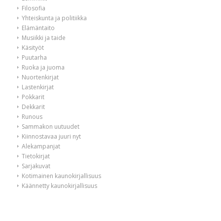
Filosofia
Yhteiskunta ja politiikka
Elämäntaito
Musiikki ja taide
Käsityöt
Puutarha
Ruoka ja juoma
Nuortenkirjat
Lastenkirjat
Pokkarit
Dekkarit
Runous
Sammakon uutuudet
Kiinnostavaa juuri nyt
Alekampanjat
Tietokirjat
Sarjakuvat
Kotimainen kaunokirjallisuus
Käännetty kaunokirjallisuus