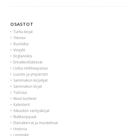
OSASTOT
Turku-kirjat
Yleinen
Ruotsiksi
Vinyylit
Englanniksi
Ennakkotilattavat
Uutta nettikaupassa
Luonto ja ympäristö
Sammakon kirjailijat
Sammakon kirjat
Tulossa
Muut tuotteet
Kalenterit
Aikuisten värityskirjat
Matkaoppaat
Elämäkerrat ja muistelmat
Historia
Lemmikit