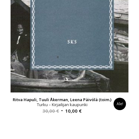
Ritva Hapuli, Tuuli Åkerman, Leena Päivölä (toim.)
Ale!
Turku – Kirjailijan kaupunki
Alkuperäinen
Nykyinen
30,00
€
10,00
€
hinta
hinta
oli:
on:
30,00 €.
10,00 €.