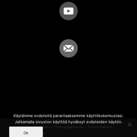
Käytämme evästeitä parantaaksemme käyttökokemustasi.
Jatkamalla sivuston käyttöä hyväksyt evästeiden käytön.
© Copyright - Sammakko |
Tietosuojaseloste
|
Toimitusehdot
|
Ok
Powered by
iQWebbi