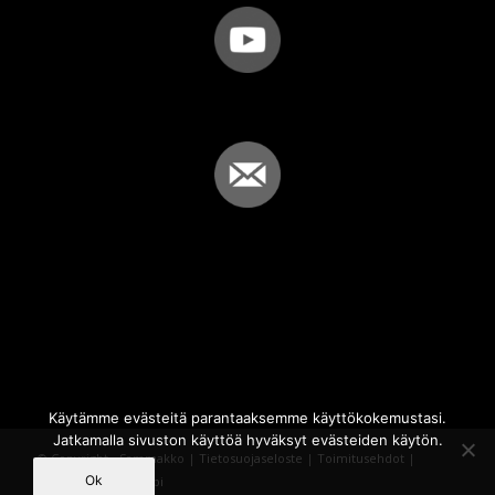
Käytämme evästeitä parantaaksemme käyttökokemustasi.
Jatkamalla sivuston käyttöä hyväksyt evästeiden käytön.
© Copyright - Sammakko |
Tietosuojaseloste
|
Toimitusehdot
|
Ok
Powered by
iQWebbi