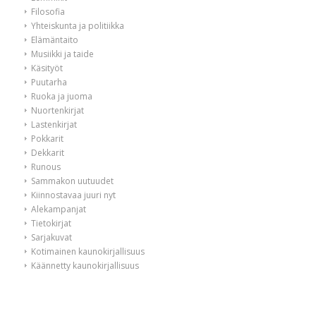
Filosofia
Yhteiskunta ja politiikka
Elämäntaito
Musiikki ja taide
Käsityöt
Puutarha
Ruoka ja juoma
Nuortenkirjat
Lastenkirjat
Pokkarit
Dekkarit
Runous
Sammakon uutuudet
Kiinnostavaa juuri nyt
Alekampanjat
Tietokirjat
Sarjakuvat
Kotimainen kaunokirjallisuus
Käännetty kaunokirjallisuus