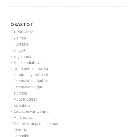
OSASTOT
Turku-kirjat
Yleinen
Ruotsiksi
Vinyylit
Englanniksi
Ennakkotilattavat
Uutta nettikaupassa
Luonto ja ympäristö
Sammakon kirjailijat
Sammakon kirjat
Tulossa
Muut tuotteet
Kalenterit
Aikuisten värityskirjat
Matkaoppaat
Elämäkerrat ja muistelmat
Historia
Lemmikit