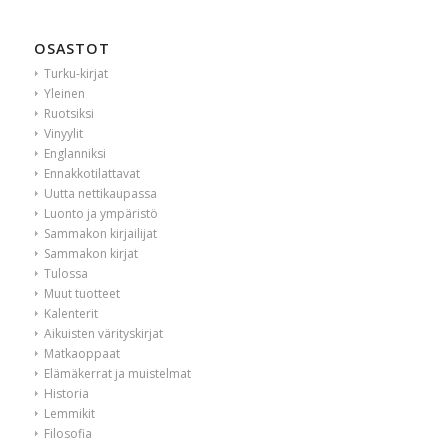
OSASTOT
Turku-kirjat
Yleinen
Ruotsiksi
Vinyylit
Englanniksi
Ennakkotilattavat
Uutta nettikaupassa
Luonto ja ympäristö
Sammakon kirjailijat
Sammakon kirjat
Tulossa
Muut tuotteet
Kalenterit
Aikuisten värityskirjat
Matkaoppaat
Elämäkerrat ja muistelmat
Historia
Lemmikit
Filosofia