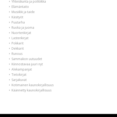
Yhteiskunta ja politiikka
Elämäntaito
Musiikki ja taide
Käsityöt
Puutarha
Ruoka ja juoma
Nuortenkirjat
Lastenkirjat
Pokkarit
Dekkarit
Runous
Sammakon uutuudet
Kiinnostavaa juuri nyt
Alekampanjat
Tietokirjat
Sarjakuvat
Kotimainen kaunokirjallisuus
Käännetty kaunokirjallisuus