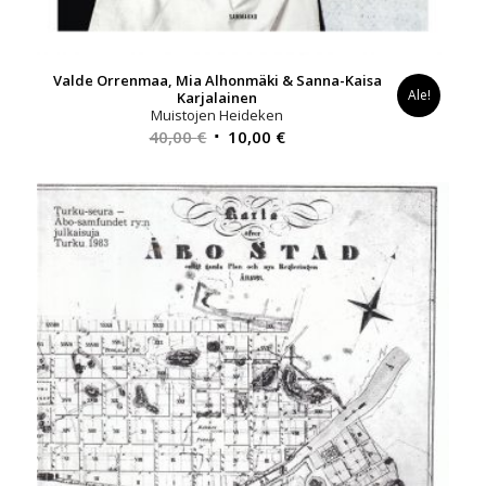
Valde Orrenmaa, Mia Alhonmäki & Sanna-Kaisa
Ale!
Karjalainen
Muistojen Heideken
Alkuperäinen
Nykyinen
40,00
€
10,00
€
hinta
hinta
oli:
on:
40,00 €.
10,00 €.