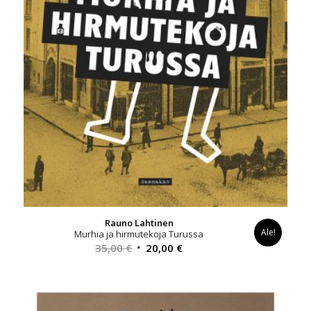
Rauno Lahtinen
Ale!
Murhia ja hirmutekoja Turussa
Alkuperäinen
Nykyinen
35,00
€
20,00
€
hinta
hinta
oli:
on:
35,00 €.
20,00 €.