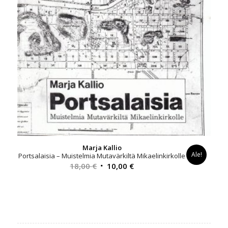
Marja Kallio
Ale!
Portsalaisia – Muistelmia Mutavärkiltä Mikaelinkirkolle
Alkuperäinen
Nykyinen
18,00
€
10,00
€
hinta
hinta
oli:
on:
18,00 €.
10,00 €.