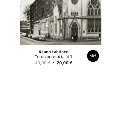
Rauno Lahtinen
Ale!
Turun puretut talot 3
Alkuperäinen
Nykyinen
40,00
€
20,00
€
hinta
hinta
oli:
on:
40,00 €.
20,00 €.