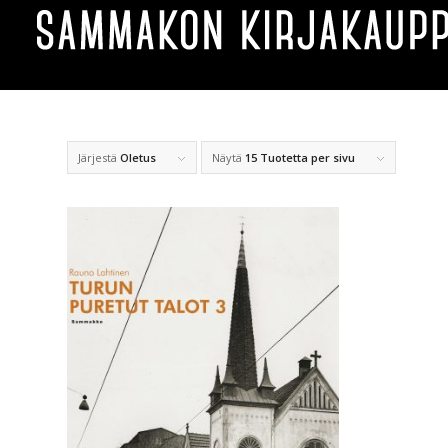
Järjestä
Oletus
Näytä
15 Tuotetta per sivu