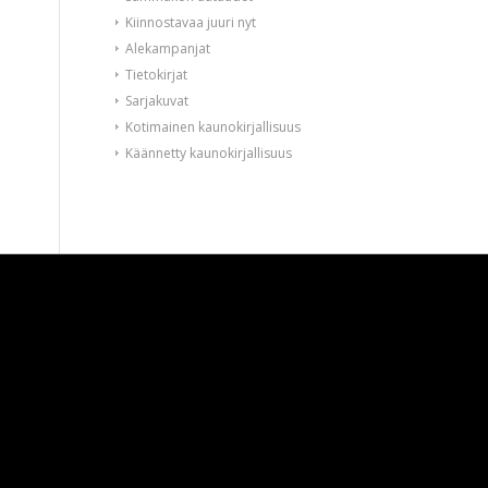
Kiinnostavaa juuri nyt
Alekampanjat
Tietokirjat
Sarjakuvat
Kotimainen kaunokirjallisuus
Käännetty kaunokirjallisuus