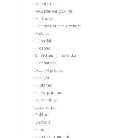
Kalenterit
Aikuisten värityskirjat
Matkaoppaat
Elämäkerrat ja muistelmat
Historia
Lemmikit
Filosofia
Yhteiskunta ja politiikka
Elämäntaito
Musiikki ja taide
Käsityöt
Puutarha
Ruoka ja juoma
Nuortenkirjat
Lastenkirjat
Pokkarit
Dekkarit
Runous
Sammakon uutuudet