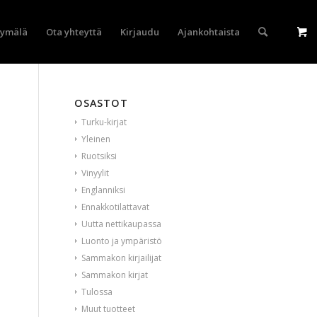
yymälä
Ota yhteyttä
Kirjaudu
Ajankohtaista
OSASTOT
Turku-kirjat
Yleinen
Ruotsiksi
Vinyylit
Englanniksi
Ennakkotilattavat
Uutta nettikaupassa
Luonto ja ympäristö
Sammakon kirjailijat
Sammakon kirjat
Tulossa
Muut tuotteet