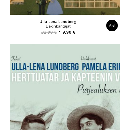
Ulla-Lena Lundberg
Ale!
Liekinkantajat
Alkuperäinen
Nykyinen
32,90
€
9,90
€
hinta
hinta
oli:
on:
32,90 €.
9,90 €.