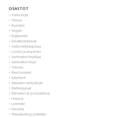
OSASTOT
Turku-kirjat
Yleinen
Ruotsiksi
Vinyylit
Englanniksi
Ennakkotilattavat
Uutta nettikaupassa
Luonto ja ympäristö
Sammakon kirjailijat
Sammakon kirjat
Tulossa
Muut tuotteet
Kalenterit
Aikuisten värityskirjat
Matkaoppaat
Elämäkerrat ja muistelmat
Historia
Lemmikit
Filosofia
Yhteiskunta ja politiikka