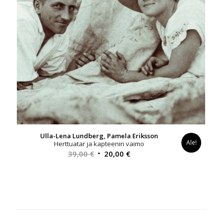
Ulla-Lena Lundberg, Pamela Eriksson
Ale!
Herttuatar ja kapteenin vaimo
Alkuperäinen
Nykyinen
39,00
€
20,00
€
hinta
hinta
oli:
on:
39,00 €.
20,00 €.