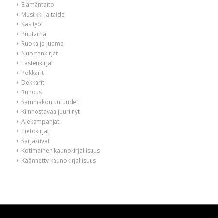
Elämäntaito
Musiikki ja taide
Käsityöt
Puutarha
Ruoka ja juoma
Nuortenkirjat
Lastenkirjat
Pokkarit
Dekkarit
Runous
Sammakon uutuudet
Kiinnostavaa juuri nyt
Alekampanjat
Tietokirjat
Sarjakuvat
Kotimainen kaunokirjallisuus
Käännetty kaunokirjallisuus