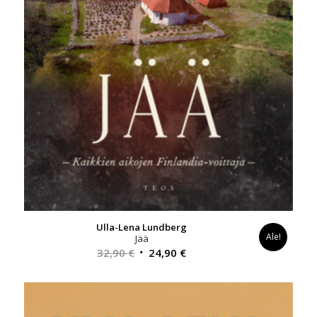
Ulla-Lena Lundberg
Ale!
Jää
Alkuperäinen
Nykyinen
32,90
€
24,90
€
hinta
hinta
oli:
on:
32,90 €.
24,90 €.