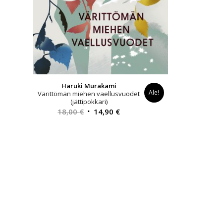
Haruki Murakami
Ale!
Värittömän miehen vaellusvuodet
(jättipokkari)
Alkuperäinen
Nykyinen
18,00
€
14,90
€
hinta
hinta
oli:
on:
18,00 €.
14,90 €.