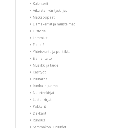
Kalenterit
Aikuisten värityskirjat
Matkaoppaat
Elämäkerrat ja muistelmat
Historia
Lemmikit
Filosofia
Yhteiskunta ja politiikka
Elämäntaito
Musiikki ja taide
Käsityöt
Puutarha
Ruoka ja juoma
Nuortenkirjat
Lastenkirjat
Pokkarit
Dekkarit
Runous
Sammakon uutuudet