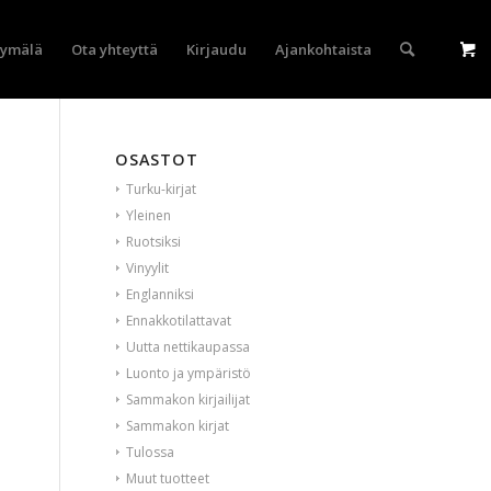
yymälä
Ota yhteyttä
Kirjaudu
Ajankohtaista
OSASTOT
Turku-kirjat
Yleinen
Ruotsiksi
Vinyylit
Englanniksi
Ennakkotilattavat
Uutta nettikaupassa
Luonto ja ympäristö
Sammakon kirjailijat
Sammakon kirjat
Tulossa
Muut tuotteet