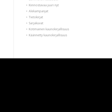
Kiinnostavaa juuri nyt
Alekampanjat
Tietokirjat
Sarjakuvat
Kotimainen kaunokirjallisuus
Käännetty kaunokirjallisuus