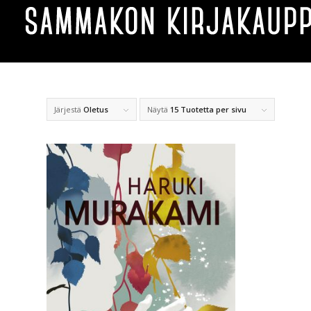
Järjestä
Oletus
Näytä
15 Tuotetta per sivu