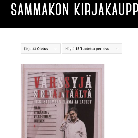
Järjestä
Oletus
Näytä
15 Tuotetta per sivu