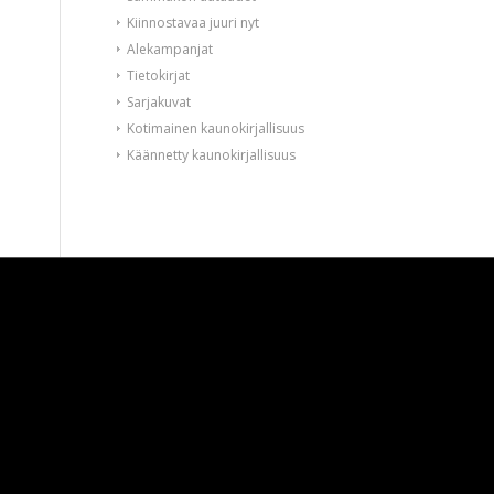
Kiinnostavaa juuri nyt
Alekampanjat
Tietokirjat
Sarjakuvat
Kotimainen kaunokirjallisuus
Käännetty kaunokirjallisuus