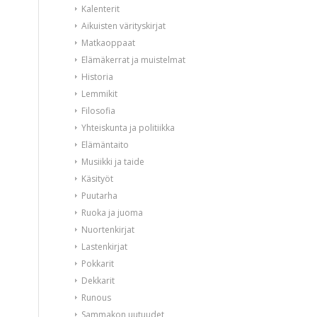
Kalenterit
Aikuisten värityskirjat
Matkaoppaat
Elämäkerrat ja muistelmat
Historia
Lemmikit
Filosofia
Yhteiskunta ja politiikka
Elämäntaito
Musiikki ja taide
Käsityöt
Puutarha
Ruoka ja juoma
Nuortenkirjat
Lastenkirjat
Pokkarit
Dekkarit
Runous
Sammakon uutuudet