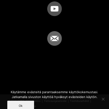
Käytämme evästeitä parantaaksemme käyttökokemustasi.
Jatkamalla sivuston käyttöä hyväksyt evästeiden käytön.
© Copyright - Sammakko |
Tietosuojaseloste
|
Toimitusehdot
|
Ok
Powered by
iQWebbi