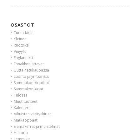
OSASTOT
Turku-kirjat
Yleinen
Ruotsiksi
Vinyylit
Englanniksi
Ennakkotilattavat
Uutta nettikaupassa
Luonto ja ympäristö
Sammakon kirjailijat
Sammakon kirjat
Tulossa
Muut tuotteet
Kalenterit
Aikuisten värityskirjat
Matkaoppaat
Elämäkerrat ja muistelmat
Historia
Lemmikit