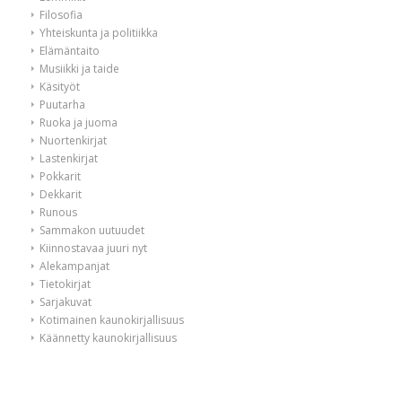
Filosofia
Yhteiskunta ja politiikka
Elämäntaito
Musiikki ja taide
Käsityöt
Puutarha
Ruoka ja juoma
Nuortenkirjat
Lastenkirjat
Pokkarit
Dekkarit
Runous
Sammakon uutuudet
Kiinnostavaa juuri nyt
Alekampanjat
Tietokirjat
Sarjakuvat
Kotimainen kaunokirjallisuus
Käännetty kaunokirjallisuus