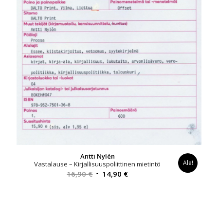
Antti Nylén
Ale!
Vastalause – Kirjallisuuspoliittinen mietintö
Alkuperäinen
Nykyinen
16,90
€
14,90
€
hinta
hinta
oli:
on:
16,90 €.
14,90 €.