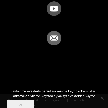
Käytämme evästeitä parantaaksemme käyttökokemustasi.
Jatkamalla sivuston käyttöä hyväksyt evästeiden käytön.
© Copyright - Sammakko |
Tietosuojaseloste
|
Toimitusehdot
|
Ok
Powered by
iQWebbi