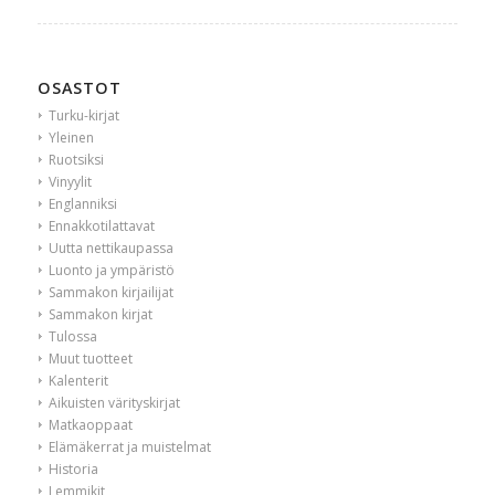
OSASTOT
Turku-kirjat
Yleinen
Ruotsiksi
Vinyylit
Englanniksi
Ennakkotilattavat
Uutta nettikaupassa
Luonto ja ympäristö
Sammakon kirjailijat
Sammakon kirjat
Tulossa
Muut tuotteet
Kalenterit
Aikuisten värityskirjat
Matkaoppaat
Elämäkerrat ja muistelmat
Historia
Lemmikit