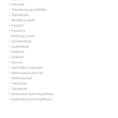
Filosofia
Yhteiskunta ja politiikka
Elämäntaito
Musiikki ja taide
Käsityöt
Puutarha
Ruoka ja juoma
Nuortenkirjat
Lastenkirjat
Pokkarit
Dekkarit
Runous
Sammakon uutuudet
Kiinnostavaa juuri nyt
Alekampanjat
Tietokirjat
Sarjakuvat
Kotimainen kaunokirjallisuus
Käännetty kaunokirjallisuus