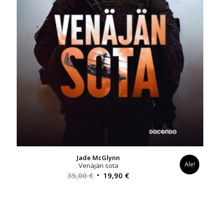
Jade McGlynn
Ale!
Venäjän sota
Alkuperäinen
Nykyinen
35,00
€
19,90
€
hinta
hinta
oli:
on:
35,00 €.
19,90 €.