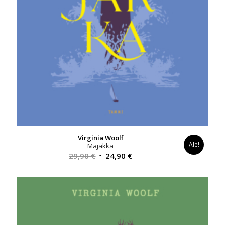
Virginia Woolf
Ale!
Majakka
Alkuperäinen
Nykyinen
29,90
€
24,90
€
hinta
hinta
oli:
on:
29,90 €.
24,90 €.