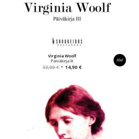
Virginia Woolf
Ale!
Päiväkirja III
Alkuperäinen
Nykyinen
32,00
€
14,90
€
hinta
hinta
oli:
on:
32,00 €.
14,90 €.