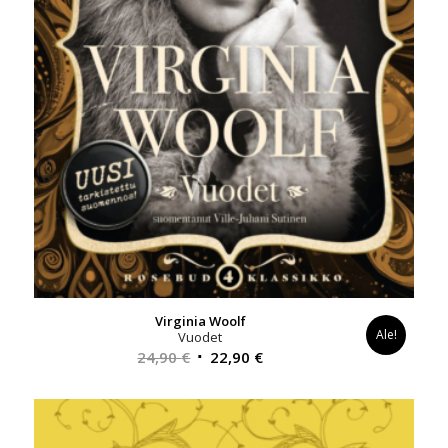
Virginia Woolf
Ale!
Vuodet
Alkuperäinen
Nykyinen
24,90
€
22,90
€
hinta
hinta
oli:
on:
24,90 €.
22,90 €.