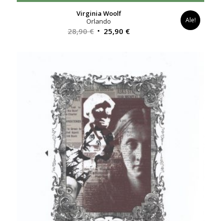
Virginia Woolf
Ale!
Orlando
Alkuperäinen
Nykyinen
28,90
€
25,90
€
hinta
hinta
oli:
on:
28,90 €.
25,90 €.