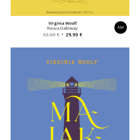
Virginia Woolf
Ale!
Rouva Dalloway
Alkuperäinen
Nykyinen
32,00
€
29,90
€
hinta
hinta
oli:
on:
32,00 €.
29,90 €.