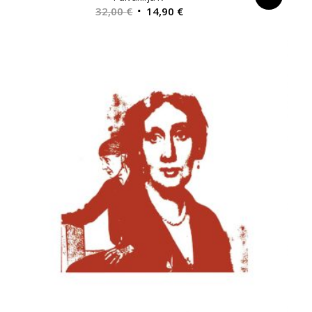
Alkuperäinen
Nykyinen
32,00
€
14,90
€
hinta
hinta
oli:
on:
32,00 €.
14,90 €.