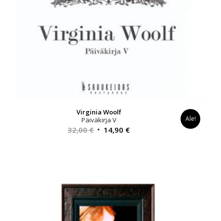
Virginia Woolf
Ale!
Päiväkirja V
Alkuperäinen
Nykyinen
32,00
€
14,90
€
hinta
hinta
oli:
on:
32,00 €.
14,90 €.