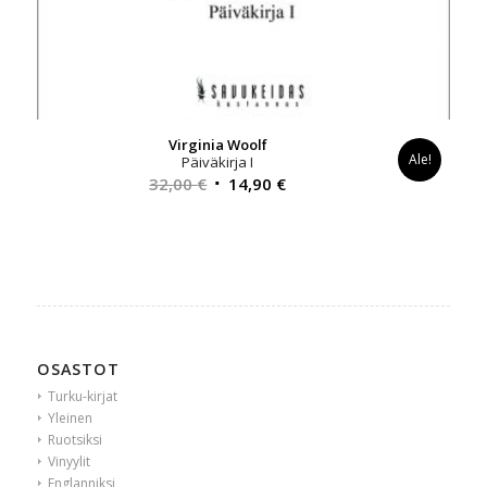
Virginia Woolf
Ale!
Päiväkirja I
Alkuperäinen
Nykyinen
32,00
€
14,90
€
hinta
hinta
oli:
on:
32,00 €.
14,90 €.
OSASTOT
Turku-kirjat
Yleinen
Ruotsiksi
Vinyylit
Englanniksi