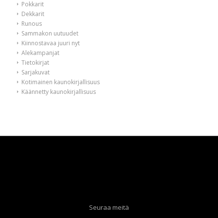
Pokkarit
Dekkarit
Runous
Sammakon uutuudet
Kiinnostavaa juuri nyt
Alekampanjat
Tietokirjat
Sarjakuvat
Kotimainen kaunokirjallisuus
Käännetty kaunokirjallisuus
Seuraa meitä