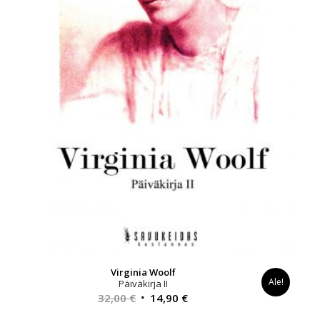
Virginia Woolf
Ale!
Päiväkirja II
Alkuperäinen
Nykyinen
32,00
€
14,90
€
hinta
hinta