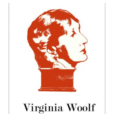
oli:
on:
32,00 €.
14,90 €.