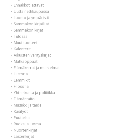
Ennakkotilattavat
Uutta nettikaupassa
Luonto ja ympäristö
Sammakon kirjailijat
Sammakon kirjat
Tulossa
Muut tuotteet
Kalenterit
Aikuisten värityskirjat
Matkaoppaat
Elämäkerrat ja muistelmat
Historia
Lemmikit
Filosofia
Yhteiskunta ja politiikka
Elämäntaito
Musiikki ja taide
Käsityöt
Puutarha
Ruoka ja juoma
Nuortenkirjat
Lastenkirjat