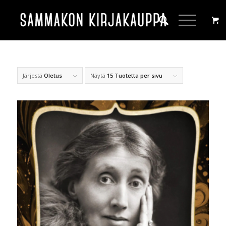
Järjestä
Oletus
Näytä
15 Tuotetta per sivu