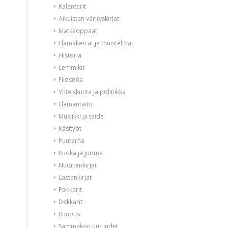
Kalenterit
Aikuisten värityskirjat
Matkaoppaat
Elämäkerrat ja muistelmat
Historia
Lemmikit
Filosofia
Yhteiskunta ja politiikka
Elämäntaito
Musiikki ja taide
Käsityöt
Puutarha
Ruoka ja juoma
Nuortenkirjat
Lastenkirjat
Pokkarit
Dekkarit
Runous
Sammakon uutuudet