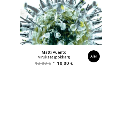
Matti Vuento
Ale!
Virukset (pokkari)
Alkuperäinen
Nykyinen
13,00
€
10,00
€
hinta
hinta
oli:
on:
13,00 €.
10,00 €.