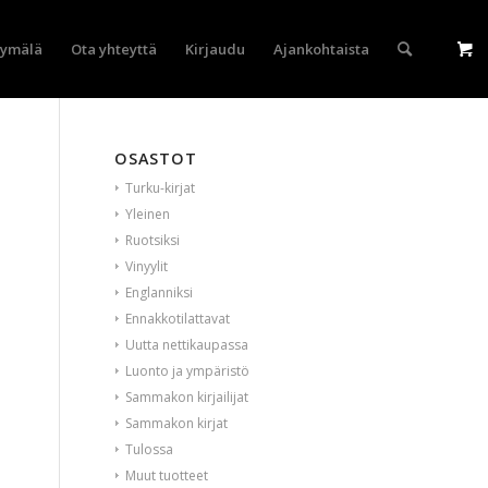
yymälä
Ota yhteyttä
Kirjaudu
Ajankohtaista
OSASTOT
Turku-kirjat
Yleinen
Ruotsiksi
Vinyylit
Englanniksi
Ennakkotilattavat
Uutta nettikaupassa
Luonto ja ympäristö
Sammakon kirjailijat
Sammakon kirjat
Tulossa
Muut tuotteet