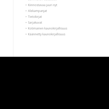
Kiinnostavaa juuri nyt
Alekampanjat
Tietokirjat
Sarjakuvat
Kotimainen kaunokirjallisuus
Käännetty kaunokirjallisuus