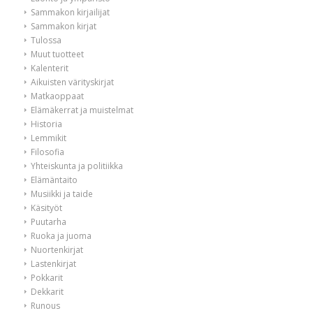
Sammakon kirjailijat
Sammakon kirjat
Tulossa
Muut tuotteet
Kalenterit
Aikuisten värityskirjat
Matkaoppaat
Elämäkerrat ja muistelmat
Historia
Lemmikit
Filosofia
Yhteiskunta ja politiikka
Elämäntaito
Musiikki ja taide
Käsityöt
Puutarha
Ruoka ja juoma
Nuortenkirjat
Lastenkirjat
Pokkarit
Dekkarit
Runous