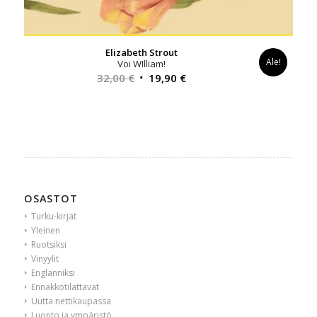
Elizabeth Strout
Ale!
Voi WIlliam!
Alkuperäinen
Nykyinen
32,00
€
19,90
€
hinta
hinta
oli:
on:
32,00 €.
19,90 €.
OSASTOT
Turku-kirjat
Yleinen
Ruotsiksi
Vinyylit
Englanniksi
Ennakkotilattavat
Uutta nettikaupassa
Luonto ja ympäristö