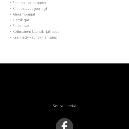
Sammakon uutuudet
Kiinnostavaa juuri nyt
Alekampanjat
Tietokirjat
Sarjakuvat
Kotimainen kaunokirjallisuus
Käännetty kaunokirjallisuus
Seuraa meitä