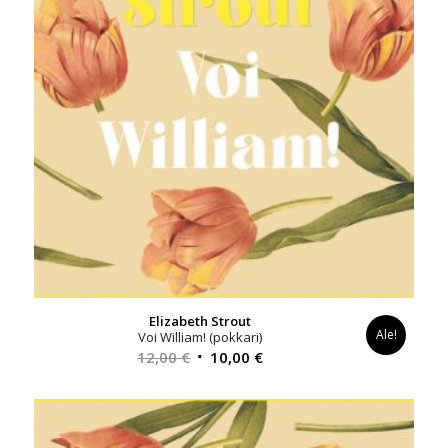
Elizabeth Strout
Ale!
Voi William! (pokkari)
Alkuperäinen
Nykyinen
12,00
€
10,00
€
hinta
hinta
oli:
on:
12,00 €.
10,00 €.