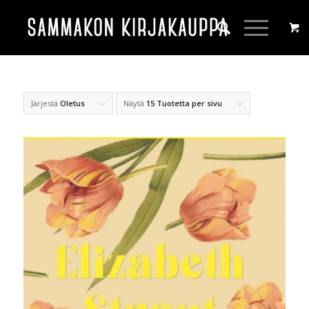
Järjestä
Oletus
Näytä
15 Tuotetta per sivu