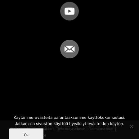
Käytämme evästeitä parantaaksemme käyttökokemustasi.
Jatkamalla sivuston käyttöä hyväksyt evästeiden käytön.
© Copyright - Sammakko |
Tietosuojaseloste
|
Toimitusehdot
|
Ok
Powered by
iQWebbi