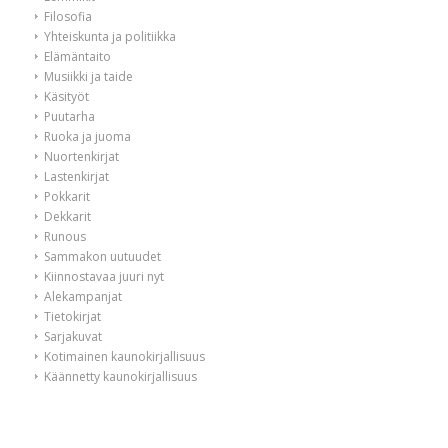
Filosofia
Yhteiskunta ja politiikka
Elämäntaito
Musiikki ja taide
Käsityöt
Puutarha
Ruoka ja juoma
Nuortenkirjat
Lastenkirjat
Pokkarit
Dekkarit
Runous
Sammakon uutuudet
Kiinnostavaa juuri nyt
Alekampanjat
Tietokirjat
Sarjakuvat
Kotimainen kaunokirjallisuus
Käännetty kaunokirjallisuus