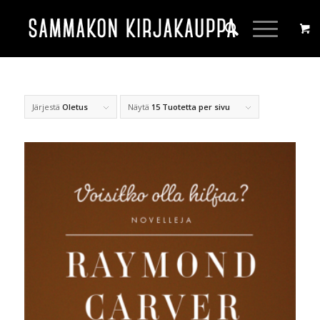
Järjestä
Oletus
Näytä
15 Tuotetta per sivu