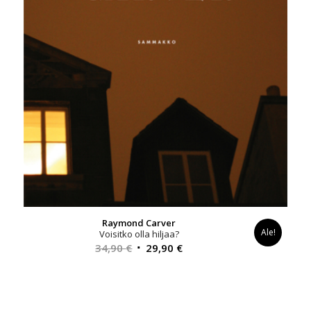
Raymond Carver
Ale!
Voisitko olla hiljaa?
Alkuperäinen
Nykyinen
34,90
€
29,90
€
hinta
hinta
oli:
on:
34,90 €.
29,90 €.