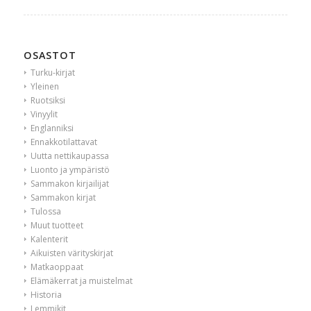
OSASTOT
Turku-kirjat
Yleinen
Ruotsiksi
Vinyylit
Englanniksi
Ennakkotilattavat
Uutta nettikaupassa
Luonto ja ympäristö
Sammakon kirjailijat
Sammakon kirjat
Tulossa
Muut tuotteet
Kalenterit
Aikuisten värityskirjat
Matkaoppaat
Elämäkerrat ja muistelmat
Historia
Lemmikit