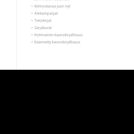
Kiinnostavaa juuri nyt
Alekampanjat
Tietokirjat
Sarjakuvat
Kotimainen kaunokirjallisuus
Käännetty kaunokirjallisuus