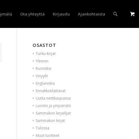
yymälä
Ota yhteyttä
Kirjaudu
Ajankohtaista
OSASTOT
Turku-kirjat
Yleinen
Ruotsiksi
Vinyylit
Englanniksi
Ennakkotilattavat
Uutta nettikaupassa
Luonto ja ympäristö
Sammakon kirjailijat
Sammakon kirjat
Tulossa
Muut tuotteet