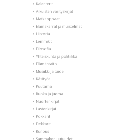
Kalenterit
Aikuisten värityskirjat
Matkaoppaat
Elämäkerrat ja muistelmat
Historia
Lemmikit
Filosofia
Yhteiskunta ja politiikka
Elämäntaito
Musiikki ja taide
Käsityöt
Puutarha
Ruoka ja juoma
Nuortenkirjat
Lastenkirjat
Pokkarit
Dekkarit
Runous
Sammakon uutuudet