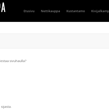
Etusivu
Nettikauppa
Kustantamo
Kivijalkam
Testaa sivuhaulla?
 sijasta.