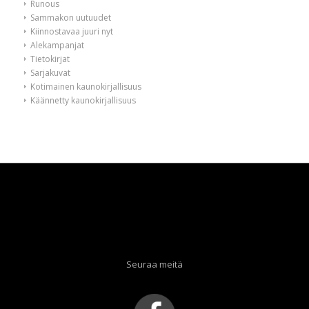
Runous
Sammakon uutuudet
Kiinnostavaa juuri nyt
Alekampanjat
Tietokirjat
Sarjakuvat
Kotimainen kaunokirjallisuus
Käännetty kaunokirjallisuus
Seuraa meitä