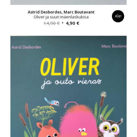
Astrid Desbordes, Marc Boutavant
Ale!
Oliver ja suuri mäenlaskukisa
Alkuperäinen
Nykyinen
14,90
€
4,90
€
hinta
hinta
oli:
on:
14,90 €.
4,90 €.