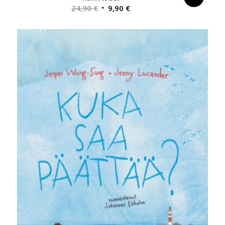
Alkuperäinen
Nykyinen
24,90
€
9,90
€
hinta
hinta
oli:
on:
24,90 €.
9,90 €.