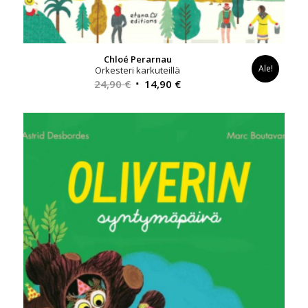
Chloé Perarnau
Ale!
Orkesteri karkuteillä
Alkuperäinen
Nykyinen
24,90
€
14,90
€
hinta
hinta
oli:
on:
24,90 €.
14,90 €.