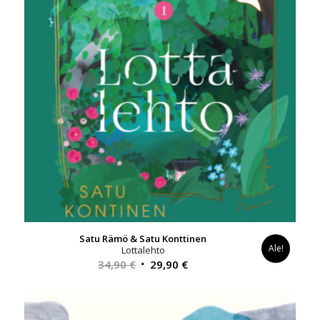
Satu Rämö & Satu Konttinen
Ale!
Lottalehto
Alkuperäinen
Nykyinen
34,90
€
29,90
€
hinta
hinta
oli:
on:
34,90 €.
29,90 €.