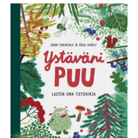
oli:
on:
24,90 €.
9,90 €.