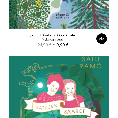
Jenni Erkintalo, Réka Király
Ale!
Ystäväni puu
Alkuperäinen
Nykyinen
24,90
€
9,90
€
hinta
hinta
oli:
on:
24,90 €.
9,90 €.