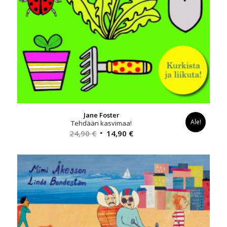
Jane Foster
Ale!
Tehdään kasvimaa!
Alkuperäinen
Nykyinen
24,90
€
14,90
€
hinta
hinta
oli:
on:
24,90 €.
14,90 €.