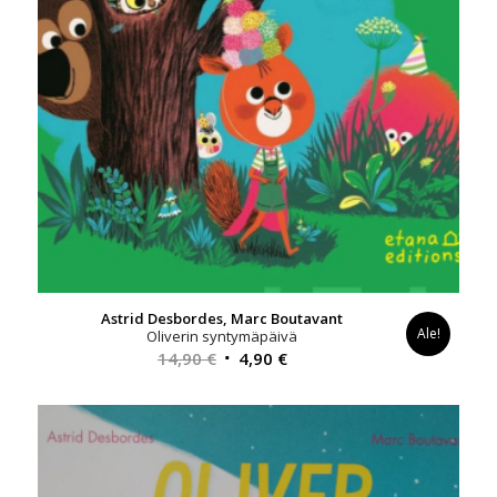
Astrid Desbordes, Marc Boutavant
Ale!
Oliverin syntymäpäivä
Alkuperäinen
Nykyinen
14,90
€
4,90
€
hinta
hinta
oli:
on:
14,90 €.
4,90 €.