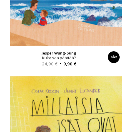
Jesper Wung-Sung
Ale!
Kuka saa päättää?
Alkuperäinen
Nykyinen
24,90
€
9,90
€
hinta
hinta
oli:
on:
24,90 €.
9,90 €.