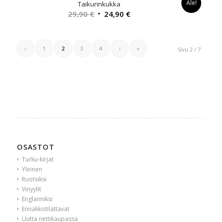
Ale!
Taikurinkukka
Alkuperäinen
Nykyinen
29,90
€
24,90
€
hinta
hinta
oli:
on:
29,90 €.
24,90 €.
‹
1
2
3
4
›
»
Sivu 2 / 7
OSASTOT
Turku-kirjat
Yleinen
Ruotsiksi
Vinyylit
Englanniksi
Ennakkotilattavat
Uutta nettikaupassa