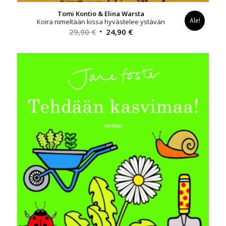
Tomi Kontio & Elina Warsta
Ale!
Koira nimeltään kissa hyvästelee ystävän
Alkuperäinen
Nykyinen
29,90
€
24,90
€
hinta
hinta
oli:
on:
29,90 €.
24,90 €.