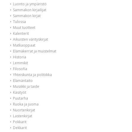
Luonto ja ympäristö
Sammakon kirjailijat
Sammakon kirjat
Tulossa
Muut tuotteet
Kalenterit
Aikuisten värityskirjat
Matkaoppaat
Elämäkerrat ja muistelmat
Historia
Lemmikit
Filosofia
Yhteiskunta ja politiikka
Elämäntaito
Musiikki ja taide
Käsityöt
Puutarha
Ruoka ja juoma
Nuortenkirjat
Lastenkirjat
Pokkarit
Dekkarit