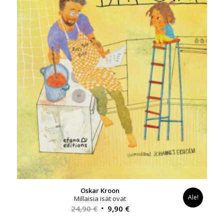
Oskar Kroon
Ale!
Millaisia isät ovat
Alkuperäinen
Nykyinen
24,90
€
9,90
€
hinta
hinta