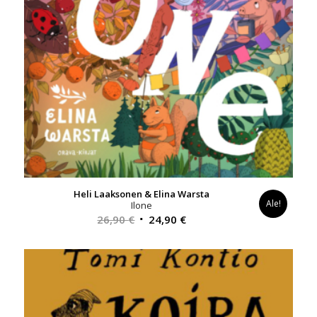
Heli Laaksonen & Elina Warsta
Ale!
Ilone
Alkuperäinen
Nykyinen
26,90
€
24,90
€
hinta
hinta
oli:
on:
26,90 €.
24,90 €.