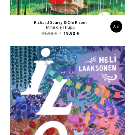
Richard Scarry & Ole Risom
Ale!
Minä olen Pupu
Alkuperäinen
Nykyinen
21,90
€
19,90
€
hinta
hinta
oli:
on:
21,90 €.
19,90 €.