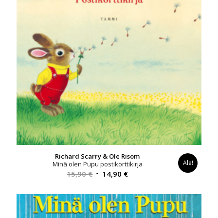
Richard Scarry & Ole Risom
Ale!
Minä olen Pupu postikorttikirja
Alkuperäinen
Nykyinen
15,90
€
14,90
€
hinta
hinta
oli:
on:
15,90 €.
14,90 €.