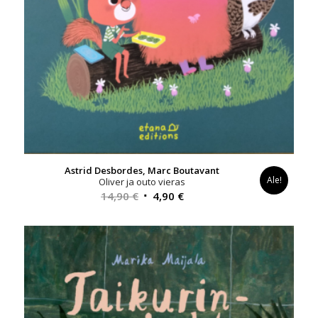
Astrid Desbordes, Marc Boutavant
Ale!
Oliver ja outo vieras
Alkuperäinen
Nykyinen
14,90
€
4,90
€
hinta
hinta
oli:
on:
14,90 €.
4,90 €.