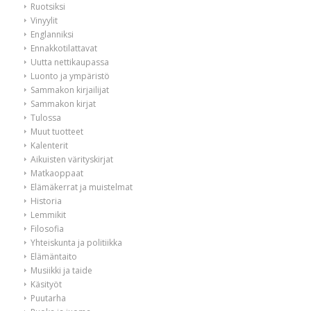
Ruotsiksi
Vinyylit
Englanniksi
Ennakkotilattavat
Uutta nettikaupassa
Luonto ja ympäristö
Sammakon kirjailijat
Sammakon kirjat
Tulossa
Muut tuotteet
Kalenterit
Aikuisten värityskirjat
Matkaoppaat
Elämäkerrat ja muistelmat
Historia
Lemmikit
Filosofia
Yhteiskunta ja politiikka
Elämäntaito
Musiikki ja taide
Käsityöt
Puutarha