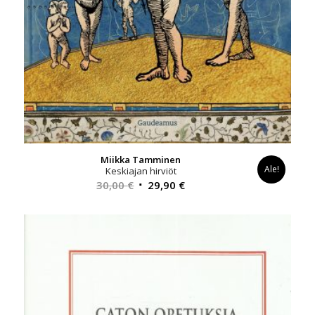
Miikka Tamminen
Ale!
Keskiajan hirviöt
Alkuperäinen
Nykyinen
30,00
€
29,90
€
hinta
hinta
oli:
on:
30,00 €.
29,90 €.