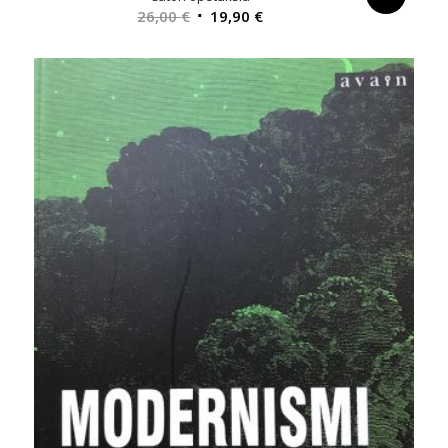
Alkuperäinen
Nykyinen
26,00
€
19,90
€
hinta
hinta
oli:
on:
26,00 €.
19,90 €.