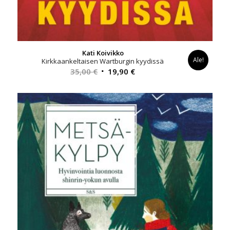
Kati Koivikko
Ale!
Kirkkaankeltaisen Wartburgin kyydissä
Alkuperäinen
Nykyinen
35,00
€
19,90
€
hinta
hinta
oli:
on:
35,00 €.
19,90 €.