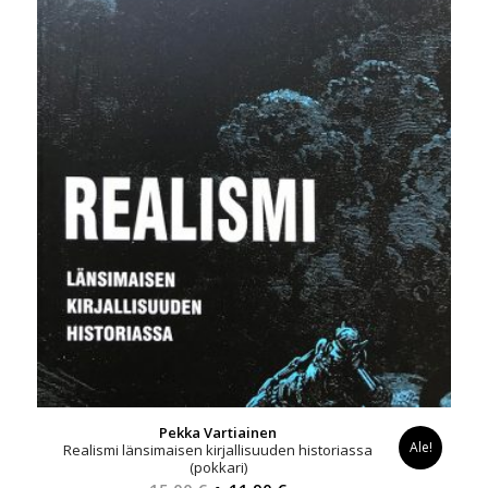
Pekka Vartiainen
Ale!
Realismi länsimaisen kirjallisuuden historiassa
(pokkari)
Alkuperäinen
Nykyinen