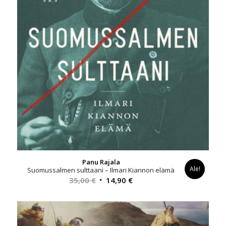
Panu Rajala
Ale!
Suomussalmen sulttaani – Ilmari Kiannon elämä
Alkuperäinen
Nykyinen
35,00
€
14,90
€
hinta
hinta
oli:
on:
35,00 €.
14,90 €.