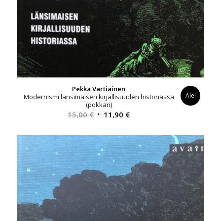
Pekka Vartiainen
Ale!
Modernismi länsimaisen kirjallisuuden historiassa
(pokkari)
Alkuperäinen
Nykyinen
15,00
€
11,90
€
hinta
hinta
oli:
on:
15,00 €.
11,90 €.