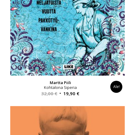
Martta Piili
Ale!
Kohtalona Siperia
Alkuperäinen
Nykyinen
32,00
€
19,90
€
hinta
hinta
oli:
on:
32,00 €.
19,90 €.