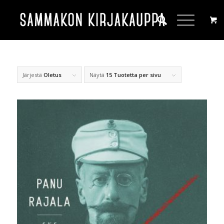
Järjestä
Oletus
Näytä
15 Tuotetta per sivu