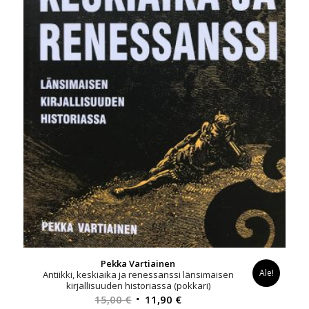
Pekka Vartiainen
Ale!
Antiikki, keskiaika ja renessanssi länsimaisen
kirjallisuuden historiassa (pokkari)
Alkuperäinen
Nykyinen
15,00
€
11,90
€