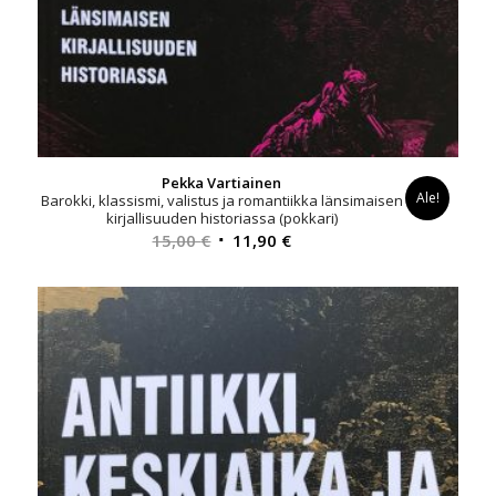
Pekka Vartiainen
Ale!
Barokki, klassismi, valistus ja romantiikka länsimaisen
kirjallisuuden historiassa (pokkari)
Alkuperäinen
Nykyinen
15,00
€
11,90
€
hinta
hinta
oli:
on:
15,00 €.
11,90 €.