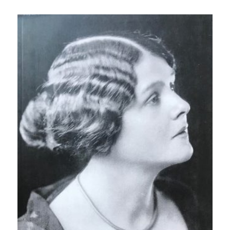
hinta
hinta
oli:
on:
15,00 €.
11,90 €.