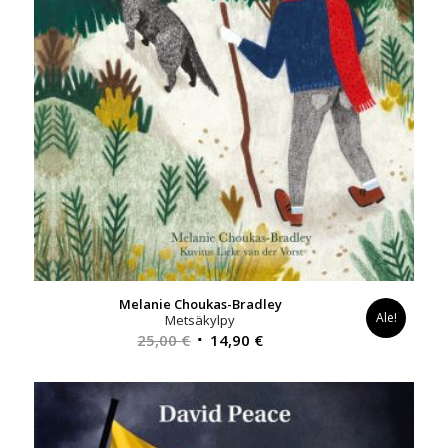
Melanie Choukas-Bradley
Ale!
Metsäkylpy
Alkuperäinen
Nykyinen
25,00
€
14,90
€
hinta
hinta
oli:
on:
25,00 €.
14,90 €.