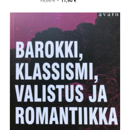
15,00
€
11,90
€
hinta
hinta
oli:
on:
15,00 €.
11,90 €.