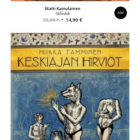
Matti Kainulainen
Ale!
Skloddi
Alkuperäinen
Nykyinen
39,00
€
14,90
€
hinta
hinta
oli:
on:
39,00 €.
14,90 €.