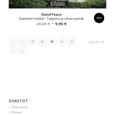
David Peace
Ale!
Damned United – Tappion ja vihan päivät
Alkuperäinen
Nykyinen
28,00
€
9,90
€
hinta
hinta
oli:
on:
28,00 €.
9,90 €.
«
‹
59
60
61
62
63
Sivu 61 / 79
›
»
OSASTOT
Turku-kirjat
Yleinen