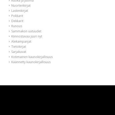
Ruoka ja juoma
Nuortenkirjat
Lastenkirjat
Pokkarit
Dekkarit
Runous
Sammakon uutuudet
Kiinnostavaa juuri nyt
Alekampanjat
Tietokirjat
Sarjakuvat
Kotimainen kaunokirjallisuus
Käännetty kaunokirjallisuus