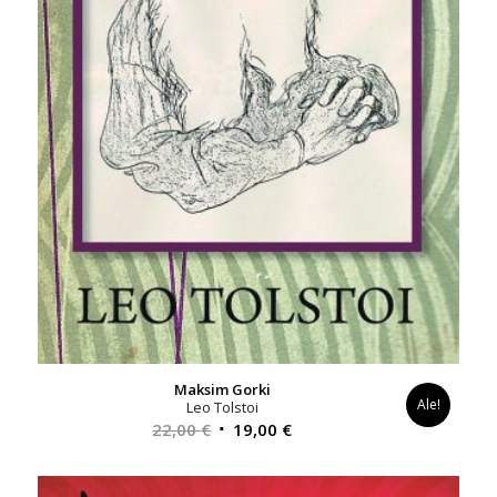
Maksim Gorki
Ale!
Leo Tolstoi
Alkuperäinen
Nykyinen
22,00
€
19,00
€
hinta
hinta
oli:
on: