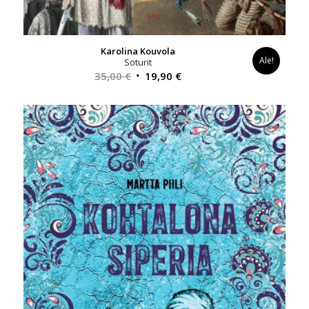
Karolina Kouvola
Ale!
Soturit
Alkuperäinen
Nykyinen
35,00
€
19,90
€
hinta
hinta
oli:
on:
35,00 €.
19,90 €.