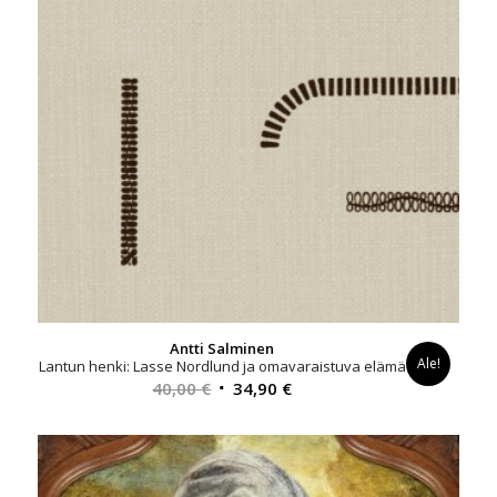
Antti Salminen
Ale!
Lantun henki: Lasse Nordlund ja omavaraistuva elämä
Alkuperäinen
Nykyinen
40,00
€
34,90
€
hinta
hinta
oli:
on:
40,00 €.
34,90 €.