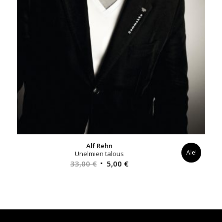
Alf Rehn
Ale!
Unelmien talous
Alkuperäinen
Nykyinen
33,00
€
5,00
€
hinta
hinta
oli:
on:
33,00 €.
5,00 €.