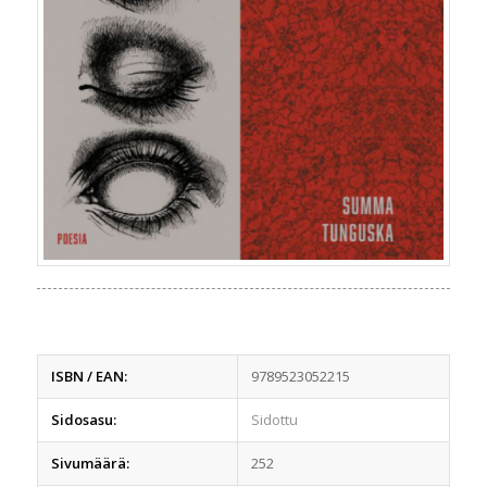
ISBN / EAN:
9789523052215
Sidosasu:
Sidottu
Sivumäärä:
252