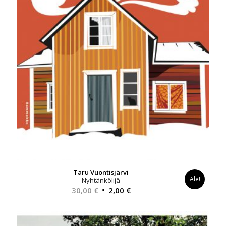
Taru Vuontisjärvi
Ale!
Nyhtänkölijä
Alkuperäinen
Nykyinen
30,00
€
2,00
€
hinta
hinta
oli:
on:
30,00 €.
2,00 €.