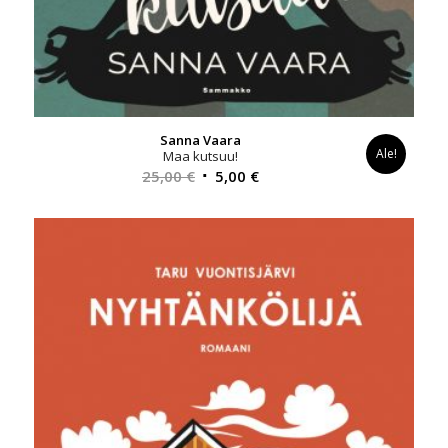
Sanna Vaara
Ale!
Maa kutsuu!
Alkuperäinen
Nykyinen
25,00
€
5,00
€
hinta
hinta
oli:
on:
25,00 €.
5,00 €.