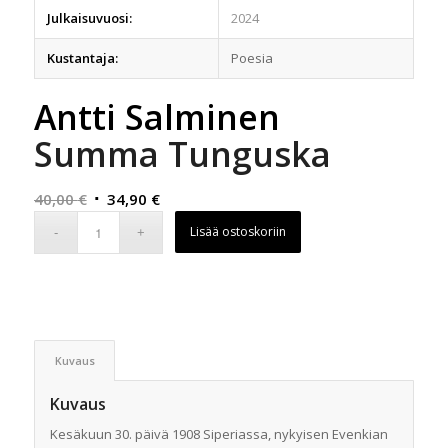
Julkaisuvuosi:
2024
Kustantaja:
Poesia
Antti Salminen
Summa Tunguska
Alkuperäinen
Nykyinen
40,00
€
34,90
€
hinta
hinta
Lisää ostoskoriin
oli:
on:
40,00 €.
34,90 €.
Kuvaus
Kuvaus
Kesäkuun 30. päivä 1908 Siperiassa, nykyisen Evenkian