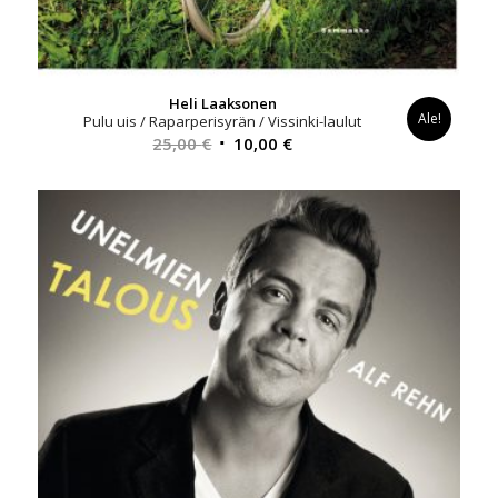
Heli Laaksonen
Ale!
Pulu uis / Raparperisyrän / Vissinki-laulut
Alkuperäinen
Nykyinen
25,00
€
10,00
€
hinta
hinta
oli:
on:
25,00 €.
10,00 €.