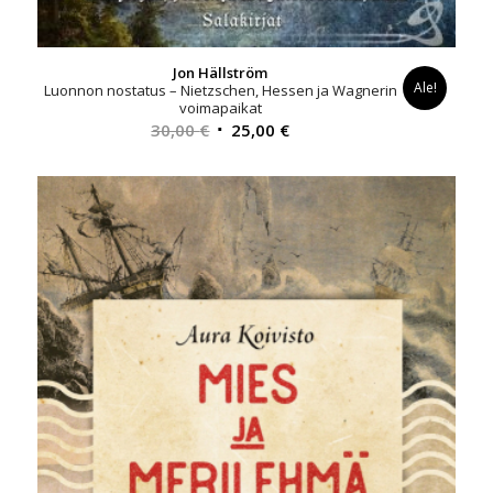
Jon Hällström
Ale!
Luonnon nostatus – Nietzschen, Hessen ja Wagnerin
voimapaikat
Alkuperäinen
Nykyinen
30,00
€
25,00
€
hinta
hinta
oli:
on:
30,00 €.
25,00 €.