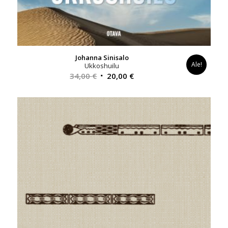
Johanna Sinisalo
Ale!
Ukkoshuilu
Alkuperäinen
Nykyinen
34,00
€
20,00
€
hinta
hinta
oli:
on:
34,00 €.
20,00 €.