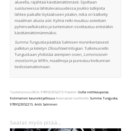
alueella, räjähtää käsittämättömästi. Sijoiltaan
suistuneessa lähitulevaisuudessa joukko tutkijoita
lähtee paikalle löytääkseen jotakin, mikä on kätketty
maailman alusta asti. Kylmä retki muuttuu asteittain
pyhiinvaellukseksi ja tuntematon osoittautuu entistäkin
käsittämättömämmäksi.
Summa Tunguska
päättää Salmisen moninkertaisesti
palkitun ja kiitetyn
Olosuhteet
-trilogian. Tutkimusretki
Tunguskaan yhdistää aiempien osien,
Lomonosovin
moottorin
ja
MIR
:n, maailmoja ja pureutuu kivikunnan
tiedostamattomaan.
Tuotetunnus (SKU):
9789523052215
Osastot:
Uutta nettikaupassa
,
Kotimainen kaunokirjallisuus
Avainsanat tuotteelle
Summa Tunguska
,
9789523052215
,
Antti Salminen
Saatat myös pitää...