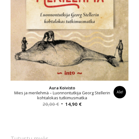
Aura Koivisto
Ale!
Mies ja merilehmä – Luonnontutkija Georg Stellerin
kohtalokas tutkimusmatka
Alkuperäinen
Nykyinen
20,00
€
14,90
€
hinta
hinta
oli:
on:
20,00 €.
14,90 €.
Tutustu myös