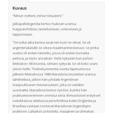
Kuvaus
”Minun voittoni, minun totuuteni.”
Jalkapallolegenda kertoo huikean uransa
huippukohdista, taisteluistaan, voitoistaan ja
tappioistaan.
”On tullut aika kertoa asiat niin kuin ne olivat. Se oli
argentiinalaisille se oikea maailmanmestaruus: se jonka
vuoksi oli eniten taisteltu, jossa oli eniten tunnetta
pelissä, ja myös ansaituin. Vielä nykyään kun puhun
Meksikon -86 kisoista, silmäni syttyvät. Se oli koko urani
ylevin hetki. ”Kolmekymmentä vuotta läpimurtonsa
jälkeen Meksikossa 1986 Maradona muistelee uransa
tähtihetkeä, jolloin hän johdatti Argentiinan
maajoukkueen mestaruuteen, joka on vieläkin
uusimatta. Maradona kertoo nyt itse, kuinka hän
joukkuetovereineen onnistui siinä. Ikimuistoiset esitykset
voitokkaissa otteluissa perivihollisia kuten Englantia ja
Brasiliaa vastaan nostavat Maradonan legendojen
joukkoon. Lahjakas ja kiistelty, maaginen ja uhmakas