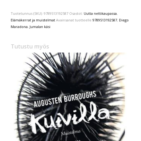
Tuotetunnus (SKU):
9789513192587
Osastot:
Uutta nettikaupassa
,
Elämäkerrat ja muistelmat
Avainsanat tuotteelle
9789513192587
,
Diego
Maradona
,
Jumalan käsi
Tutustu myös