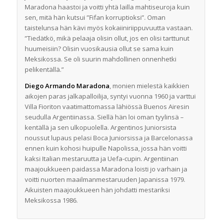
Maradona haastoi ja voitti yhtä lailla mahtiseuroja kuin
sen, mitä hän kutsui ”Fifan korruptioksi”. Oman
taistelunsa hän kävi myös kokaiiniriippuvuutta vastaan.
”Tiedätkö, mikä pelaaja olisin ollut, jos en olisi tarttunut
huumeisiin? Olisin vuosikausia ollut se sama kuin
Meksikossa. Se oli suurin mahdollinen onnenhetki
pelikentällä.”
Diego Armando Maradona
, monien mielestä kaikkien
aikojen paras jalkapalloilija, syntyi vuonna 1960 ja varttui
Villa Fioriton vaatimattomassa lähiössä Buenos Airesin
seudulla Argentiinassa. Siellä hän loi oman tyylinsä –
kentällä ja sen ulkopuolella. Argentinos Juniorsista
noussut lupaus pelasi Boca Juniorsissa ja Barcelonassa
ennen kuin kohosi huipulle Napolissa, jossa hän voitti
kaksi Italian mestaruutta ja Uefa-cupin. Argentiinan
maajoukkueen paidassa Maradona loisti jo varhain ja
voitti nuorten maailmanmestaruuden Japanissa 1979.
Aikuisten maajoukkueen hän johdatti mestariksi
Meksikossa 1986.