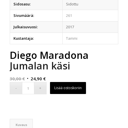
Sidosasu:
Sidottu
Sivumäärä:
261
Julkaisuvuosi:
2017
Kustantaja:
Tammi
Diego Maradona
Jumalan käsi
Alkuperäinen
Nykyinen
30,00
€
24,90
€
hinta
hinta
Lisää ostoskoriin
oli:
on:
30,00 €.
24,90 €.
Kuvaus