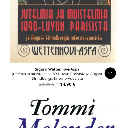
Sigurd Wettenhovi-Aspa
Ale!
Jutelmia ja muistelmia 1890-luvun Parisista ja August
Strindbergin Inferno-vuosista
Alkuperäinen
Nykyinen
24,00
€
14,90
€
hinta
hinta
oli:
on:
24,00 €.
14,90 €.