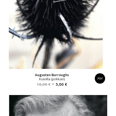
Augusten Burroughs
Ale!
Kuivilla (pokkari)
Alkuperäinen
Nykyinen
10,00
€
5,00
€
hinta
hinta
oli:
on:
10,00 €.
5,00 €.