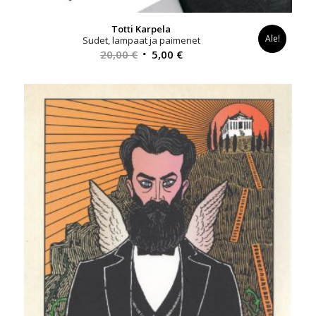
Totti Karpela
Ale!
Sudet, lampaat ja paimenet
Alkuperäinen
Nykyinen
20,00
€
5,00
€
hinta
hinta
oli:
on:
20,00 €.
5,00 €.