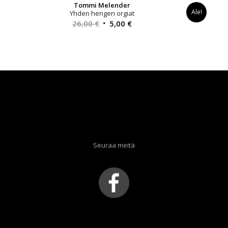
Tommi Melender
Ale!
Yhden hengen orgiat
Alkuperäinen
Nykyinen
26,00
€
5,00
€
hinta
hinta
oli:
on:
26,00 €.
5,00 €.
Seuraa meitä