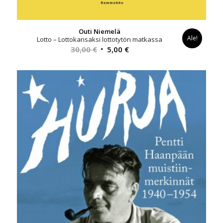
Outi Niemelä
Ale!
Lotto – Lottokansaksi lottotytön matkassa
Alkuperäinen
Nykyinen
30,00
€
5,00
€
hinta
hinta
oli:
on:
30,00 €.
5,00 €.