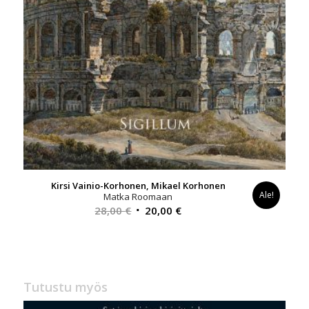
Kirsi Vainio-Korhonen, Mikael Korhonen
Ale!
Matka Roomaan
Alkuperäinen
Nykyinen
28,00
€
20,00
€
hinta
hinta
oli:
on:
28,00 €.
20,00 €.
Tutustu myös