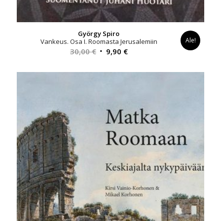
György Spiro
Ale!
Vankeus. Osa I. Roomasta Jerusalemiin
Alkuperäinen
Nykyinen
30,00
€
9,90
€
hinta
hinta
oli:
on:
30,00 €.
9,90 €.