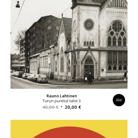
Rauno Lahtinen
Ale!
Turun puretut talot 3
Alkuperäinen
Nykyinen
40,00
€
20,00
€
hinta
hinta
oli:
on:
40,00 €.
20,00 €.