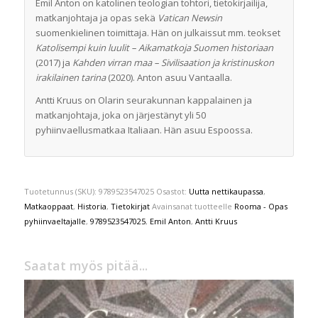
Emil Anton on katolinen teologian tohtori, tietokirjailija,
matkanjohtaja ja opas sekä
Vatican Newsin
suomenkielinen toimittaja. Hän on julkaissut mm. teokset
Katolisempi kuin luulit – Aikamatkoja Suomen historiaan
(2017) ja
Kahden virran maa – Sivilisaation ja kristinuskon
irakilainen tarina
(2020). Anton asuu Vantaalla.
Antti Kruus on Olarin seurakunnan kappalainen ja
matkanjohtaja, joka on järjestänyt yli 50
pyhiinvaellusmatkaa Italiaan. Hän asuu Espoossa.
Tuotetunnus (SKU):
9789523547025
Osastot:
Uutta nettikaupassa
,
Matkaoppaat
,
Historia
,
Tietokirjat
Avainsanat tuotteelle
Rooma - Opas
pyhiinvaeltajalle
,
9789523547025
,
Emil Anton
,
Antti Kruus
Saatat myös pitää...