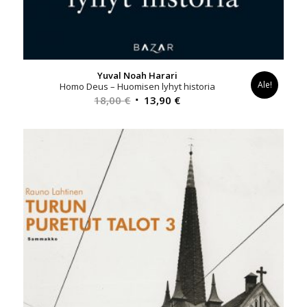
Yuval Noah Harari
Ale!
Homo Deus – Huomisen lyhyt historia
Alkuperäinen
Nykyinen
18,00
€
13,90
€
hinta
hinta
oli:
on:
18,00 €.
13,90 €.