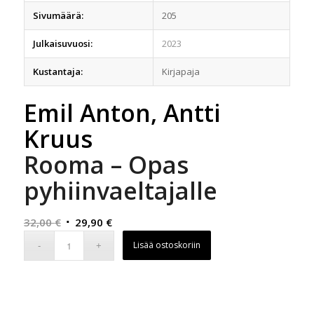
Sivumäärä:
205
Julkaisuvuosi:
2023
Kustantaja:
Kirjapaja
Emil Anton, Antti
Kruus
Rooma – Opas
pyhiinvaeltajalle
Alkuperäinen
Nykyinen
32,00
€
29,90
€
hinta
hinta
Lisää ostoskoriin
oli:
on:
32,00 €.
29,90 €.