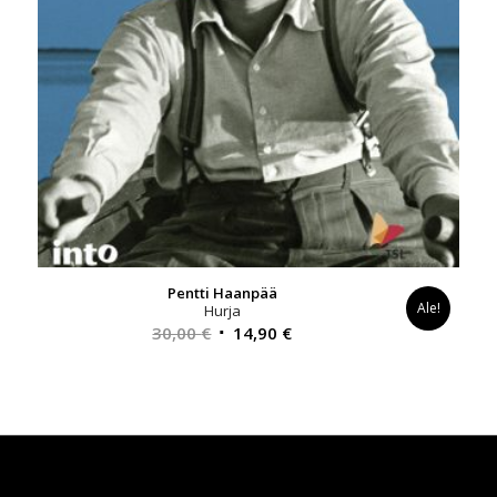
Pentti Haanpää
Ale!
Hurja
Alkuperäinen
Nykyinen
30,00
€
14,90
€
hinta
hinta
oli:
on:
30,00 €.
14,90 €.