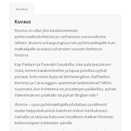
Kuvaus
Kuvaus
Rooma on ollut yksi keskeisimmistä
pyhiinvaelluskohteista jo varhaisista vuosisadoista
lähtien. Ikuisessa kaupungissa niin pyhiinvaeltajalle kuin
matkailijalle avautuu tuhansien vuosien kiehtova
historia.
Käy Pietarin ja Paavalin haudoilla, näe pala Jeesuksen
ristiä, kömmi katakombeihin ja kipua polvillasi pyhät
portaat. Entä mistä löytyvät Michelangelon, Raffaellon,
Berninin ja Caravaggion upeimmat taideteokset? Mihin
suunnata, kun kohteena on jesuiittojen pääkirkko, pyhän
Valentinuksen pääkallo tai pyhän Birgitan talo?
Rooma – opas pyhiinvaeltajalle
johdattaa syvällisesti
mutta helppolukuisesti katolisen kirkon keskukseen.
Samalla se tarjoaa kutsuvan kirjallisen matkan Rooman
kiehtovimpien kohteiden äärelle.