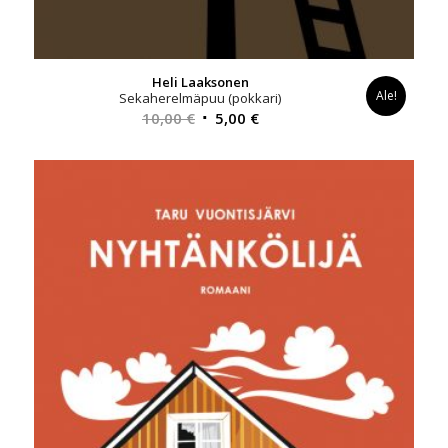
Heli Laaksonen
Ale!
Sekaherelmäpuu (pokkari)
Alkuperäinen
Nykyinen
10,00
€
5,00
€
hinta
hinta
oli:
on:
10,00 €.
5,00 €.