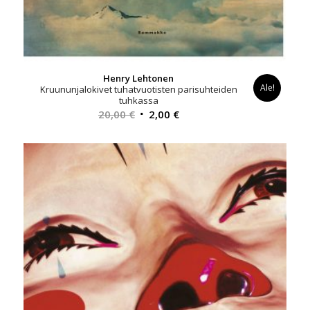
Henry Lehtonen
Ale!
Kruununjalokivet tuhatvuotisten parisuhteiden
tuhkassa
Alkuperäinen
Nykyinen
20,00
€
2,00
€
hinta
hinta
oli:
on:
20,00 €.
2,00 €.