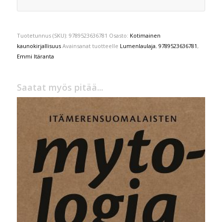
Tuotetunnus (SKU):
9789523636781
Osasto:
Kotimainen
kaunokirjallisuus
Avainsanat tuotteelle
Lumenlaulaja
,
9789523636781
,
Emmi Itäranta
Saatat myös pitää...