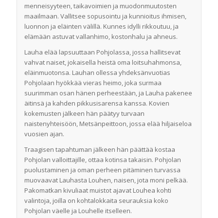
menneisyyteen, taikavoimien ja muodonmuutosten
maailmaan. Vallitsee sopusointu ja kunnioitus ihmisen,
luonnon ja eläinten välillä. Kunnes idylli rikkoutuu, ja
elämään astuvat vallanhimo, kostonhalu ja ahneus.
Lauha elää lapsuuttaan Pohjolassa, jossa hallitsevat
vahvat naiset, jokaisella heistä oma loitsuhahmonsa,
eläinmuotonsa. Lauhan ollessa yhdeksänvuotias
Pohjolaan hyökkää vieras heimo, joka surmaa
suurimman osan hänen perheestään, ja Lauha pakenee
äitinsä ja kahden pikkusisarensa kanssa. Kovien
kokemusten jälkeen hän päätyy turvaan
naistenyhteisöön, Metsänpeittoon, jossa elää hiljais­eloa
vuosien ajan.
Traagisen tapahtuman jälkeen hän päättää kostaa
Pohjolan valloittajille, ottaa kotinsa takaisin. Pohjolan
puolustaminen ja oman perheen pitäminen turvassa
muovaavat Lauhasta Louhen, naisen, jota moni pelkää.
Pakomatkan kivuliaat muistot ajavat Louhea kohti
valintoja, joilla on kohtalokkaita seurauksia koko
Pohjolan väelle ja Louhelle itselleen.