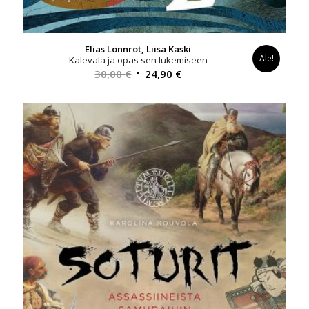
Elias Lönnrot, Liisa Kaski
Ale!
Kalevala ja opas sen lukemiseen
Alkuperäinen
Nykyinen
30,00
€
24,90
€
hinta
hinta
oli:
on:
30,00 €.
24,90 €.