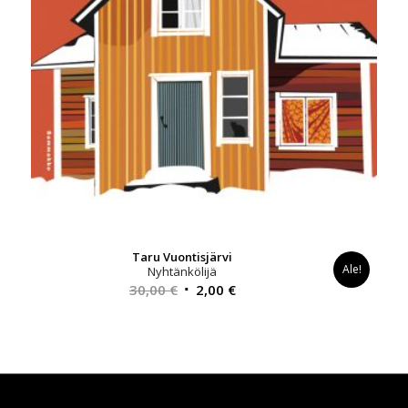
Taru Vuontisjärvi
Ale!
Nyhtänkölijä
Alkuperäinen
Nykyinen
30,00
€
2,00
€
hinta
hinta
oli:
on:
30,00 €.
2,00 €.