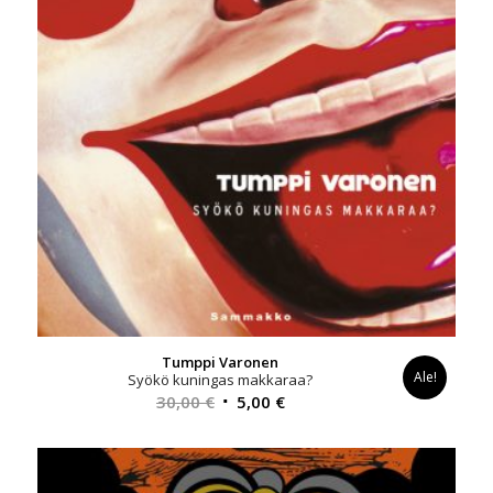
Tumppi Varonen
Ale!
Syökö kuningas makkaraa?
Alkuperäinen
Nykyinen
30,00
€
5,00
€
hinta
hinta
oli:
on:
30,00 €.
5,00 €.