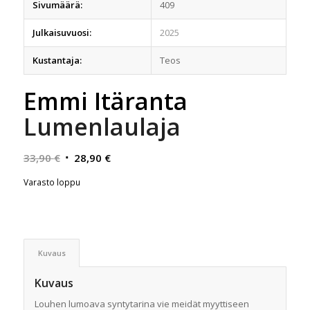
Sivumäärä:
409
Julkaisuvuosi:
2025
Kustantaja:
Teos
Emmi Itäranta
Lumenlaulaja
Alkuperäinen
Nykyinen
33,90
€
28,90
€
hinta
hinta
Varasto loppu
oli:
on:
33,90 €.
28,90 €.
Kuvaus
Kuvaus
Louhen lumoava syntytarina vie meidät myyttiseen