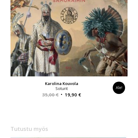
Karolina Kouvola
Ale!
Soturit
Alkuperäinen
Nykyinen
35,00
€
19,90
€
hinta
hinta
oli:
on:
35,00 €.
19,90 €.
Tutustu myös