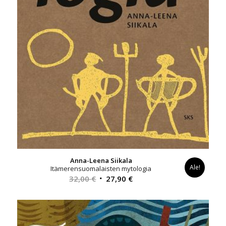
Anna-Leena Siikala
Ale!
Itämerensuomalaisten mytologia
Alkuperäinen
Nykyinen
32,00
€
27,90
€
hinta
hinta
oli:
on:
32,00 €.
27,90 €.