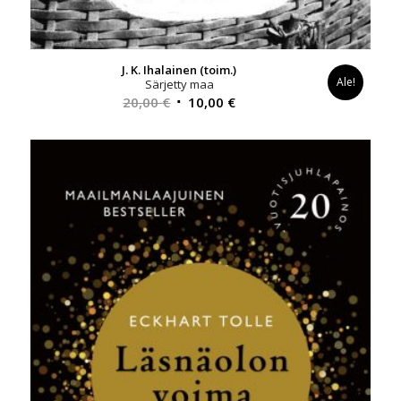
J. K. Ihalainen (toim.)
Ale!
Särjetty maa
Alkuperäinen
Nykyinen
20,00
€
10,00
€
hinta
hinta
oli:
on:
20,00 €.
10,00 €.