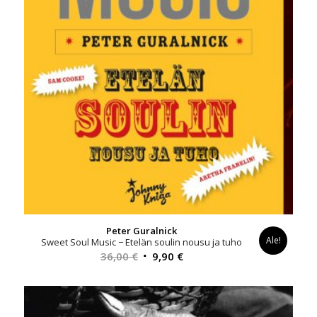
Peter Guralnick
Ale!
Sweet Soul Music − Etelän soulin nousu ja tuho
Alkuperäinen
Nykyinen
36,00
€
9,90
€
hinta
hinta
oli:
on:
36,00 €.
9,90 €.