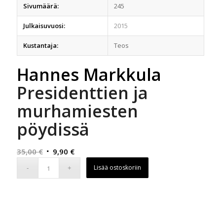
Sivumäärä:
245
Julkaisuvuosi:
2015
Kustantaja:
Teos
Hannes Markkula
Presidenttien ja
murhamiesten
pöydissä
Alkuperäinen
Nykyinen
35,00
€
9,90
€
hinta
hinta
Lisää ostoskoriin
oli:
on:
35,00 €.
9,90 €.