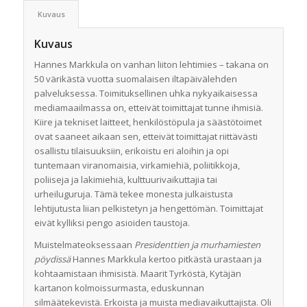
Kuvaus
Kuvaus
Hannes Markkula on vanhan liiton lehtimies – takana on
50 värikästä vuotta suomalaisen iltapäivälehden
palveluksessa. Toimituksellinen uhka nykyaikaisessa
mediamaailmassa on, etteivät toimittajat tunne ihmisiä.
Kiire ja tekniset laitteet, henkilöstöpula ja säästötoimet
ovat saaneet aikaan sen, etteivät toimittajat riittävästi
osallistu tilaisuuksiin, erikoistu eri aloihin ja opi
tuntemaan viranomaisia, virkamiehiä, poliitikkoja,
poliiseja ja lakimiehiä, kulttuurivaikuttajia tai
urheiluguruja. Tämä tekee monesta julkaistusta
lehtijutusta liian pelkistetyn ja hengettömän. Toimittajat
eivät kylliksi pengo asioiden taustoja.
Muistelmateoksessaan
Presidenttien ja murhamiesten
pöydissä
Hannes Markkula kertoo pitkästä urastaan ja
kohtaamistaan ihmisistä. Maarit Tyrköstä, Kytäjän
kartanon kolmoissurmasta, eduskunnan
silmäätekevistä. Erkoista ja muista mediavaikuttajista. Oli