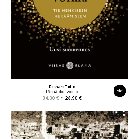
Eckhart Tolle
Ale!
Läsnäolon voima
Alkuperäinen
Nykyinen
34,00
€
28,90
€
hinta
hinta
oli:
on:
34,00 €.
28,90 €.