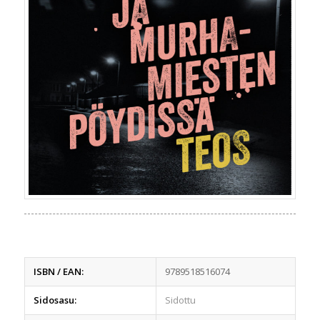
ISBN / EAN:
9789518516074
Sidosasu:
Sidottu