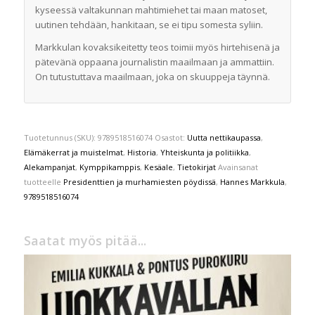
kyseessä valtakunnan mahtimiehet tai maan matoset,
uutinen tehdään, hankitaan, se ei tipu somesta syliin.
Markkulan kovaksikeitetty teos toimii myös hirtehisenä ja
pätevänä oppaana journalistin maailmaan ja ammattiin.
On tutustuttava maailmaan, joka on skuuppeja täynnä.
Tuotetunnus (SKU):
9789518516074
Osastot:
Uutta nettikaupassa
,
Elämäkerrat ja muistelmat
,
Historia
,
Yhteiskunta ja politiikka
,
Alekampanjat
,
Kymppikamppis
,
Kesäale
,
Tietokirjat
Avainsanat
tuotteelle
Presidenttien ja murhamiesten pöydissä
,
Hannes Markkula
,
9789518516074
Saatat myös pitää...