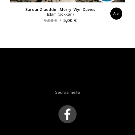
Sardar Ziauddin, Merryl Wyn Davies
Ale!
Islam (pokkari)
Alkuperäinen
Nykyinen
9,00
€
5,00
€
hinta
hinta
oli:
on:
9,00 €.
5,00 €.
Seuraa meitä