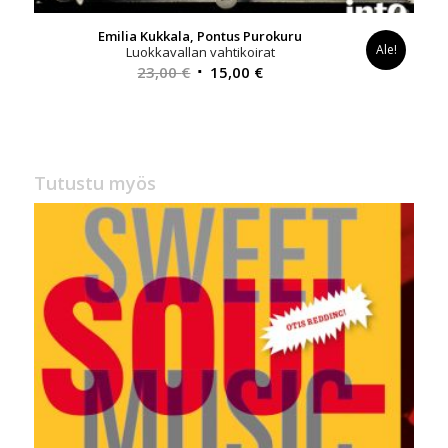
Emilia Kukkala, Pontus Purokuru
Ale!
Luokkavallan vahtikoirat
Alkuperäinen
Nykyinen
23,00
€
15,00
€
hinta
hinta
oli:
on:
23,00 €.
15,00 €.
Tutustu myös