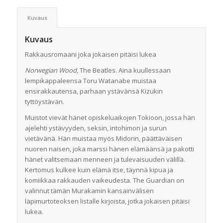
Kuvaus
Kuvaus
Rakkausromaani joka jokaisen pitäisi lukea
Norwegian Wood
, The Beatles. Aina kuullessaan
lempikappaleensa Toru Watanabe muistaa
ensirakkautensa, parhaan ystävänsä Kizukin
tyttöystävän.
Muistot vievät hänet opiskeluaikojen Tokioon, jossa hän
ajelehti ystävyyden, seksin, intohimon ja surun
vietävänä. Hän muistaa myös Midorin, päättäväisen
nuoren naisen, joka marssi hänen elämäänsä ja pakotti
hänet valitsemaan menneen ja tulevaisuuden välillä.
Kertomus kulkee kuin elämä itse, täynnä kipua ja
komiikkaa rakkauden vaikeudesta. The Guardian on
valinnut tämän Murakamin kansainvälisen
läpimurtoteoksen listalle kirjoista, jotka jokaisen pitäisi
lukea.