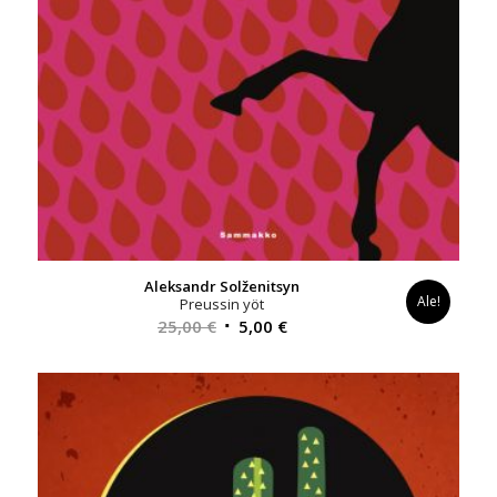
Aleksandr Solženitsyn
Ale!
Preussin yöt
Alkuperäinen
Nykyinen
25,00
€
5,00
€
hinta
hinta
oli:
on:
25,00 €.
5,00 €.