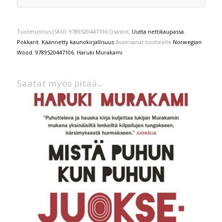
Tuotetunnus (SKU):
9789520447106
Osastot:
Uutta nettikaupassa
,
Pokkarit
,
Käännetty kaunokirjallisuus
Avainsanat tuotteelle
Norwegian
Wood
,
9789520447106
,
Haruki Murakami
Saatat myös pitää...