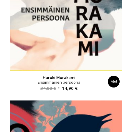
Haruki Murakami
Ale!
Ensimmäinen persoona
Alkuperäinen
Nykyinen
34,00
€
14,90
€
hinta
hinta
oli:
on:
34,00 €.
14,90 €.