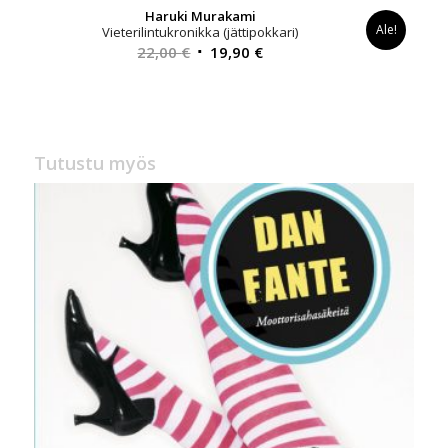
Haruki Murakami
Ale!
Vieterilintukronikka (jättipokkari)
Alkuperäinen
Nykyinen
22,00
€
19,90
€
hinta
hinta
oli:
on:
22,00 €.
19,90 €.
Tutustu myös