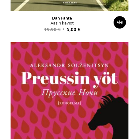
Dan Fante
Ale!
Aasin kaviot
Alkuperäinen
Nykyinen
19,90
€
5,00
€
hinta
hinta
oli:
on:
19,90 €.
5,00 €.