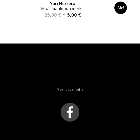
Yuri Herrera
Ale!
Maailmanlopun merkit
Alkuperäinen
Nykyinen
25,00
€
5,00
€
hinta
hinta
oli:
on:
25,00 €.
5,00 €.
Seuraa meitä