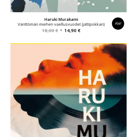
Haruki Murakami
Ale!
Värittömän miehen vaellusvuodet (jättipokkari)
Alkuperäinen
Nykyinen
18,00
€
14,90
€
hinta
hinta
oli:
on:
18,00 €.
14,90 €.