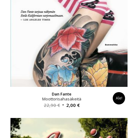
Dan Fante
Ale!
Moottorisahasäkeitä
Alkuperäinen
Nykyinen
22,90
€
2,00
€
hinta
hinta
oli:
on:
22,90 €.
2,00 €.