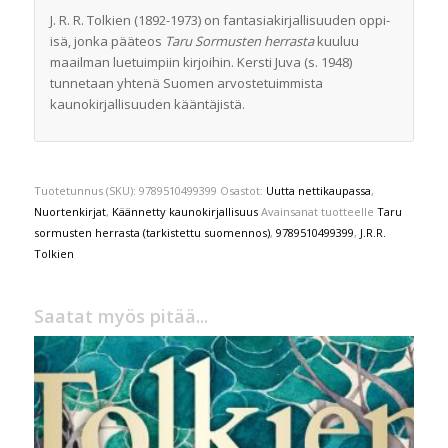
J. R. R. Tolkien (1892-1973) on fantasiakirjallisuuden oppi-
isä, jonka pääteos
Taru Sormusten herrasta
kuuluu
maailman luetuimpiin kirjoihin. Kersti Juva (s. 1948)
tunnetaan yhtenä Suomen arvostetuimmista
kaunokirjallisuuden kääntäjistä.
Tuotetunnus (SKU):
9789510499399
Osastot:
Uutta nettikaupassa
,
Nuortenkirjat
,
Käännetty kaunokirjallisuus
Avainsanat tuotteelle
Taru
sormusten herrasta (tarkistettu suomennos)
,
9789510499399
,
J.R.R.
Tolkien
Saatat myös pitää...