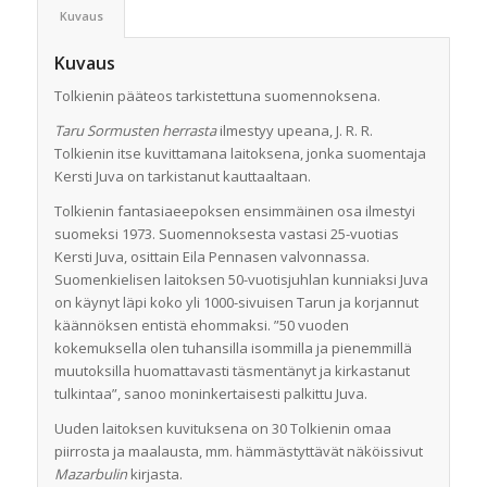
Kuvaus
Kuvaus
Tolkienin pääteos tarkistettuna suomennoksena.
Taru Sormusten herrasta
ilmestyy upeana, J. R. R.
Tolkienin itse kuvittamana laitoksena, jonka suomentaja
Kersti Juva on tarkistanut kauttaaltaan.
Tolkienin fantasiaeepoksen ensimmäinen osa ilmestyi
suomeksi 1973. Suomennoksesta vastasi 25-vuotias
Kersti Juva, osittain Eila Pennasen valvonnassa.
Suomenkielisen laitoksen 50-vuotisjuhlan kunniaksi Juva
on käynyt läpi koko yli 1000-sivuisen Tarun ja korjannut
käännöksen entistä ehommaksi. ”50 vuoden
kokemuksella olen tuhansilla isommilla ja pienemmillä
muutoksilla huomattavasti täsmentänyt ja kirkastanut
tulkintaa”, sanoo moninkertaisesti palkittu Juva.
Uuden laitoksen kuvituksena on 30 Tolkienin omaa
piirrosta ja maalausta, mm. hämmästyttävät näköissivut
Mazarbulin
kirjasta.