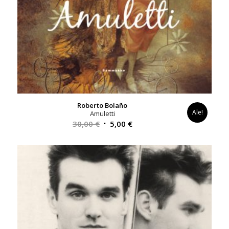
Roberto Bolaño
Ale!
Amuletti
Alkuperäinen
Nykyinen
30,00
€
5,00
€
hinta
hinta
oli:
on:
30,00 €.
5,00 €.