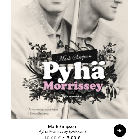
Mark Simpson
Ale!
Pyhä Morrissey (pokkari)
Alkuperäinen
Nykyinen
10,00
€
5,00
€