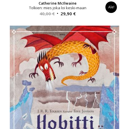
Catherine McIlwaine
Ale!
Tolkien: mies joka loi keski-maan
Alkuperäinen
Nykyinen
40,00
€
29,90
€
hinta
hinta
oli:
on:
40,00 €.
29,90 €.