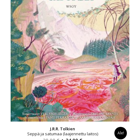
J.R.R. Tolkien
Ale!
Seppä ja satumaa (laajennettu laitos)
Alkuperäinen
Nykyinen
29,90
€
24,90
€