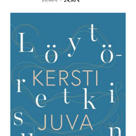
hinta
hinta
oli:
on:
29,90 €.
24,90 €.