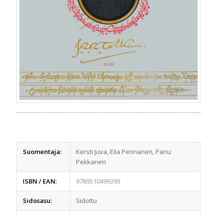
Suomentaja:
Kersti Juva, Eila Pennanen, Panu
Pekkanen
ISBN / EAN:
9789510499399
Sidosasu:
Sidottu