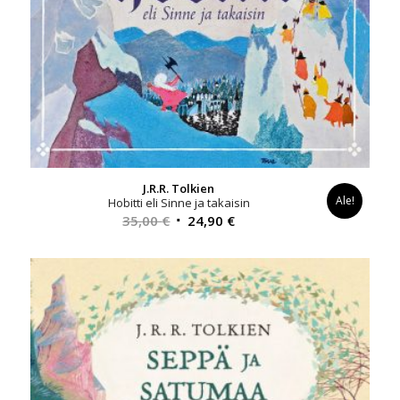
J.R.R. Tolkien
Ale!
Hobitti eli Sinne ja takaisin
Alkuperäinen
Nykyinen
35,00
€
24,90
€
hinta
hinta
oli:
on:
35,00 €.
24,90 €.