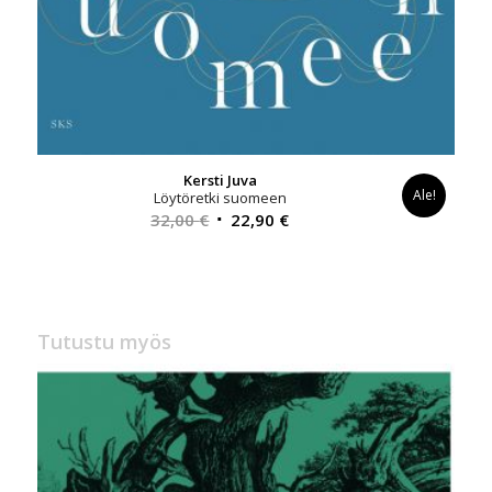
Kersti Juva
Ale!
Löytöretki suomeen
Alkuperäinen
Nykyinen
32,00
€
22,90
€
hinta
hinta
oli:
on:
32,00 €.
22,90 €.
Tutustu myös