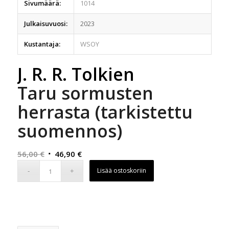
Sivumäärä:
1014
Julkaisuvuosi:
2023
Kustantaja:
WSOY
J. R. R. Tolkien
Taru sormusten
herrasta (tarkistettu
suomennos)
Alkuperäinen
Nykyinen
56,00
€
46,90
€
hinta
hinta
Lisää ostoskoriin
oli:
on:
56,00 €.
46,90 €.