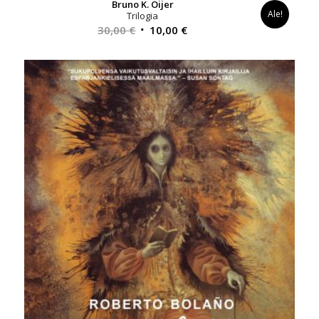
Bruno K. Öijer
Ale!
Trilogia
Alkuperäinen
Nykyinen
30,00
€
10,00
€
hinta
hinta
oli:
on:
30,00 €.
10,00 €.