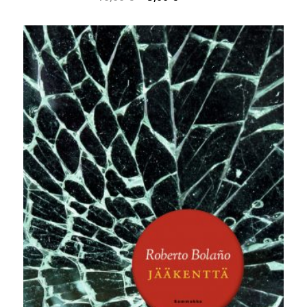
hinta
hinta
oli:
on:
10,00 €.
5,00 €.