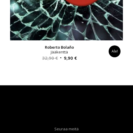
Roberto Bolaño
Ale!
Jääkenttä
Alkuperäinen
Nykyinen
32,90
€
9,90
€
hinta
hinta
oli:
on:
32,90 €.
9,90 €.
Seuraa meitä