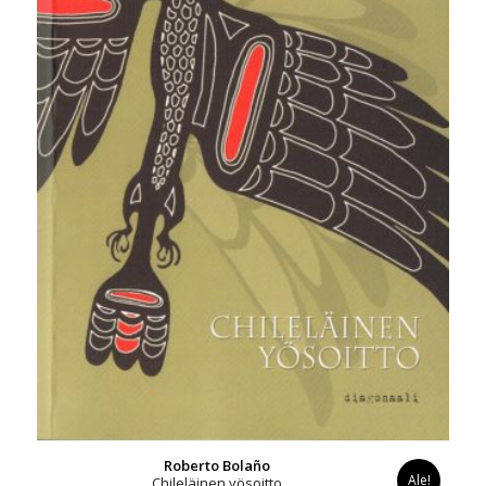
Roberto Bolaño
Ale!
Chileläinen yösoitto