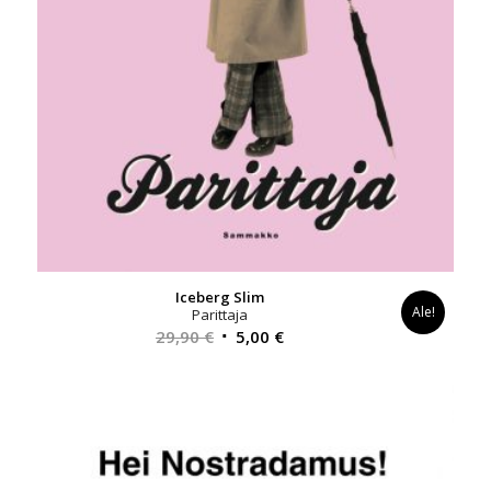
Iceberg Slim
Ale!
Parittaja
Alkuperäinen
Nykyinen
29,90
€
5,00
€
hinta
hinta
oli:
on:
29,90 €.
5,00 €.