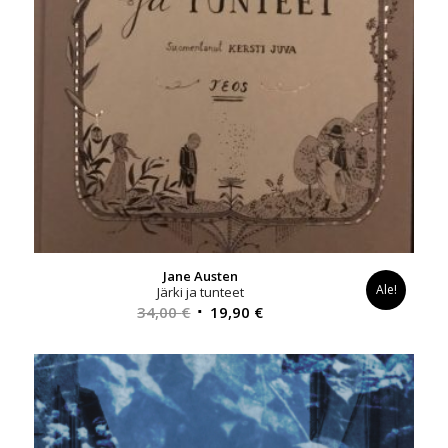
Jane Austen
Ale!
Järki ja tunteet
Alkuperäinen
Nykyinen
34,00
€
19,90
€
hinta
hinta
oli:
on:
34,00 €.
19,90 €.