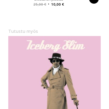
Alkuperäinen
Nykyinen
25,00
€
10,00
€
hinta
hinta
oli:
on:
25,00 €.
10,00 €.
Tutustu myös