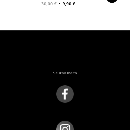
Alkuperäinen
Nykyinen
30,00
€
9,90
€
hinta
hinta
oli:
on:
30,00 €.
9,90 €.
Seuraa meitä