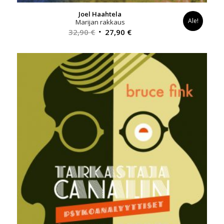
Joel Haahtela
Ale!
Marijan rakkaus
Alkuperäinen
Nykyinen
32,90
€
27,90
€
hinta
hinta
oli:
on:
32,90 €.
27,90 €.