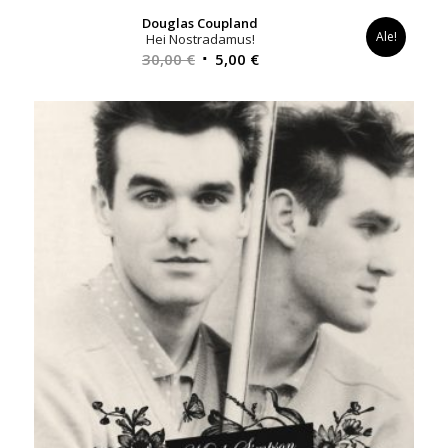
Douglas Coupland
Ale!
Hei Nostradamus!
Alkuperäinen
Nykyinen
30,00
€
5,00
€
hinta
hinta
oli:
on:
30,00 €.
5,00 €.