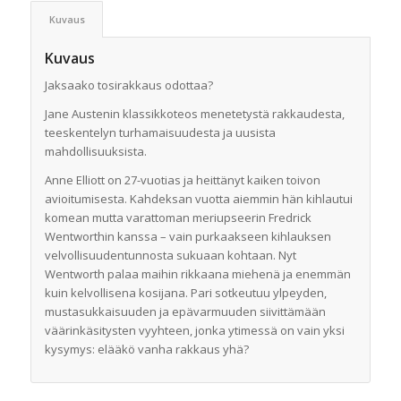
Kuvaus
Kuvaus
Jaksaako tosirakkaus odottaa?
Jane Austenin klassikkoteos menetetystä rakkaudesta,
teeskentelyn turhamaisuudesta ja uusista
mahdollisuuksista.
Anne Elliott on 27-vuotias ja heittänyt kaiken toivon
avioitumisesta. Kahdeksan vuotta aiemmin hän kihlautui
komean mutta varattoman meriupseerin Fredrick
Wentworthin kanssa – vain purkaakseen kihlauksen
velvollisuudentunnosta sukuaan kohtaan. Nyt
Wentworth palaa maihin rikkaana miehenä ja enemmän
kuin kelvollisena kosijana. Pari sotkeutuu ylpeyden,
mustasukkaisuuden ja epävarmuuden siivittämään
väärinkäsitysten vyyhteen, jonka ytimessä on vain yksi
kysymys: elääkö vanha rakkaus yhä?