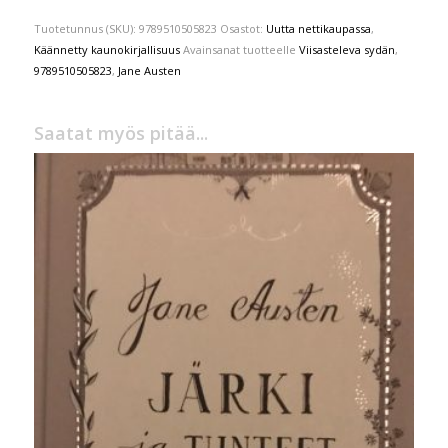
Tuotetunnus (SKU):
9789510505823
Osastot:
Uutta nettikaupassa
,
Käännetty kaunokirjallisuus
Avainsanat tuotteelle
Viisasteleva sydän
,
9789510505823
,
Jane Austen
Saatat myös pitää...