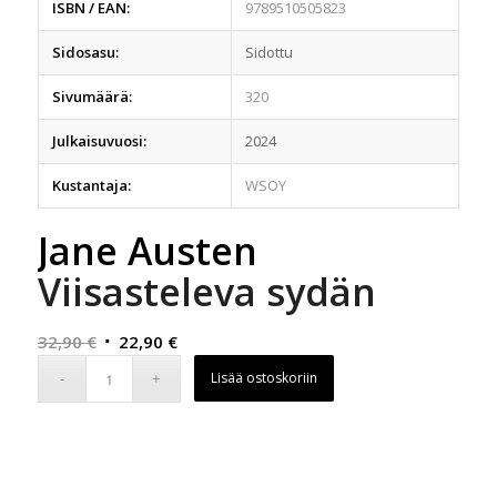
ISBN / EAN:
9789510505823
Sidosasu:
Sidottu
Sivumäärä:
320
Julkaisuvuosi:
2024
Kustantaja:
WSOY
Jane Austen
Viisasteleva sydän
Alkuperäinen
Nykyinen
32,90
€
22,90
€
hinta
hinta
Lisää ostoskoriin
oli:
on:
32,90 €.
22,90 €.