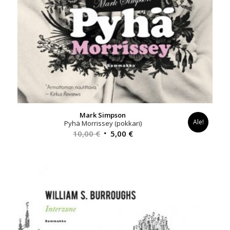
Mark Simpson
Ale!
Pyhä Morrissey (pokkari)
Alkuperäinen
Nykyinen
10,00
€
5,00
€
hinta
hinta
oli:
on:
10,00 €.
5,00 €.