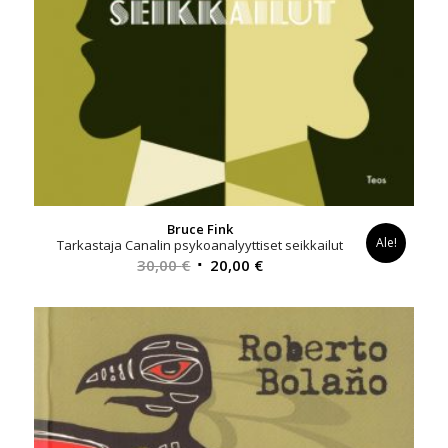
Bruce Fink
Ale!
Tarkastaja Canalin psykoanalyyttiset seikkailut
Alkuperäinen
Nykyinen
30,00
€
20,00
€
hinta
hinta
oli:
on:
30,00 €.
20,00 €.