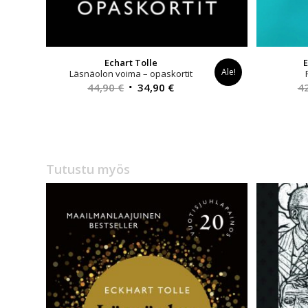
Echart Tolle
E
Ale!
Läsnäolon voima – opaskortit
Alkuperäinen
Nykyinen
44,90
€
34,90
€
4
hinta
hinta
oli:
on:
44,90 €.
34,90 €.
Tutustu myös