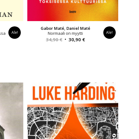
Gabor Maté, Daniel Maté
Ale!
Ale!
ssa
Normaali on myytti
Alkuperäinen
Nykyinen
34,90
€
30,90
€
yinen
hinta
hinta
a
oli:
on:
34,90 €.
30,90 €.
0 €.