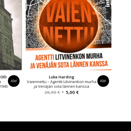
Olli
Luke Harding
Ale!
Ale!
)
Vaiennettu – Agentti Litvinenkon murha
1945
ja Venäjän sota lännen kanssa
yinen
Alkuperäinen
Nykyinen
26,90
€
5,00
€
a
hinta
hinta
oli:
on:
0 €.
26,90 €.
5,00 €.