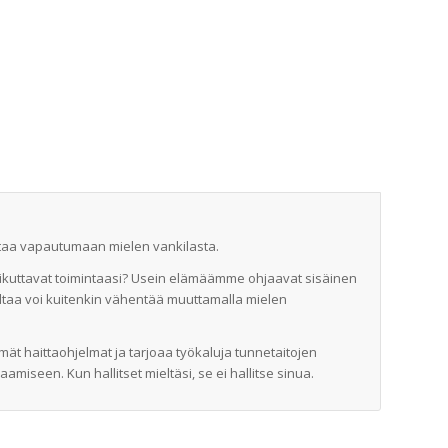
taa vapautumaan mielen vankilasta.
vaikuttavat toimintaasi? Usein elämäämme ohjaavat sisäinen
 valtaa voi kuitenkin vähentää muuttamalla mielen
t haittaohjelmat ja tarjoaa työkaluja tunnetaitojen
iseen. Kun hallitset mieltäsi, se ei hallitse sinua.