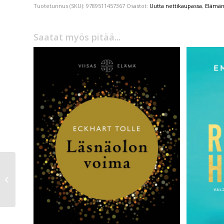
Tuotetunnus (SKU):
9789511457367
Osastot:
Uutta nettikaupassa
,
Elämän
Saatat myös pitää...
Hannu Aaltonen,
Tapio Keskitalo
Jalkapallon musta kirja