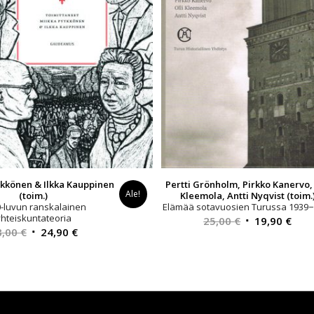
ykkönen & Ilkka Kauppinen
Pertti Grönholm, Pirkko Kanervo, 
Ale!
(toim.)
Kleemola, Antti Nyqvist (toim.
-luvun ranskalainen
Elämää sotavuosien Turussa 1939−
yhteiskuntateoria
Alkuperäinen
Nyk
25,00
€
19,90
€
Alkuperäinen
Nykyinen
8,00
€
24,90
€
hinta
hint
hinta
hinta
oli:
on:
oli:
on:
25,00 €.
19,9
38,00 €.
24,90 €.