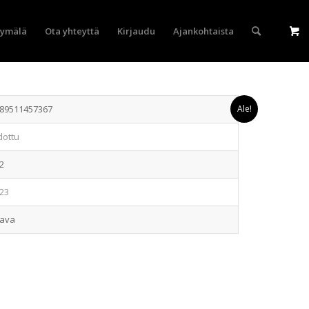
yymälä
Ota yhteyttä
Kirjaudu
Ajankohtaista
89511457367
Ale!
dottu
2
23
tava