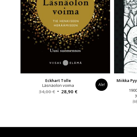
Eckhart Tolle
Miikka Py
Ale!
Läsnäolon voima
1900
Alkuperäinen
Nykyinen
34,00
€
28,90
€
hinta
hinta
3
oli:
on:
34,00 €.
28,90 €.