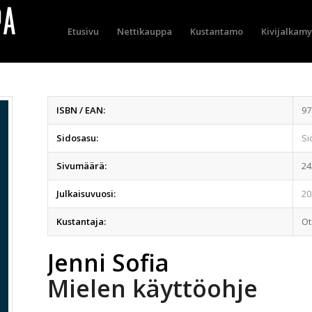
Etusivu
Nettikauppa
Kustantamo
Kivijalkam
ISBN / EAN:
97
Sidosasu:
Si
Sivumäärä:
24
Julkaisuvuosi:
20
Kustantaja:
O
Jenni Sofia
Mielen käyttöohje