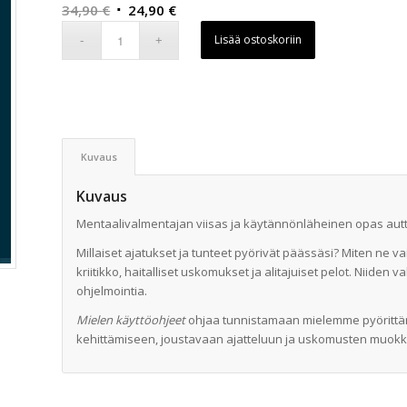
Alkuperäinen
Nykyinen
34,90
€
24,90
€
hinta
hinta
Lisää ostoskoriin
oli:
on:
34,90 €.
24,90 €.
Kuvaus
Kuvaus
Mentaalivalmentajan viisas ja käytännönläheinen opas aut
Millaiset ajatukset ja tunteet pyörivät päässäsi? Miten ne 
kriitikko, haitalliset uskomukset ja alitajuiset pelot. Niiden
ohjelmointia.
Mielen käyttöohjeet
ohjaa tunnistamaan mielemme pyörittämä
kehittämiseen, joustavaan ajatteluun ja uskomusten muokkaam