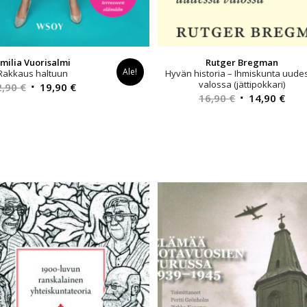
milia Vuorisalmi
Rutger Bregman
Ale!
Rakkaus haltuun
Hyvän historia – Ihmiskunta uude
valossa (jättipokkari)
Alkuperäinen
Nykyinen
2,90
€
19,90
€
Alkuperäinen
Nyk
16,90
€
14,90
€
hinta
hinta
hinta
hint
oli:
on:
oli:
on:
42,90 €.
19,90 €.
16,90 €.
14,9