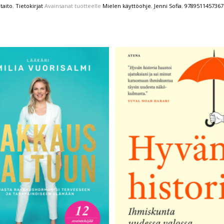
taito
,
Tietokirjat
Avainsanat tuotteelle
Mielen käyttöohje
,
Jenni Sofia
,
9789511457367