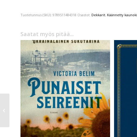
Tuotetunnus (SKU):
9789511484318
Osastot:
Dekkarit
,
Käännetty kaunokir
Saatat myös pitää...
Gianni Solla
Ystävyyden
oppimäärä