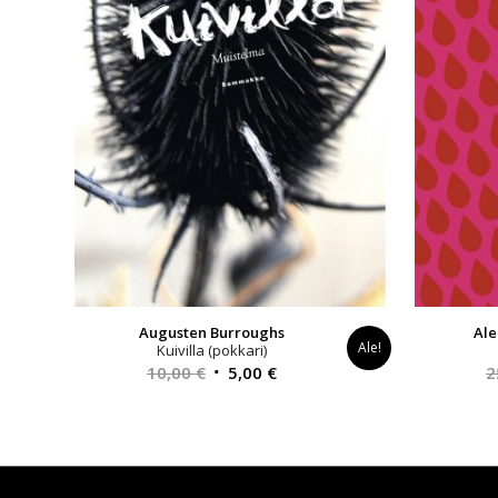
Augusten Burroughs
Ale
Ale!
Kuivilla (pokkari)
Alkuperäinen
Nykyinen
10,00
€
5,00
€
2
hinta
hinta
oli:
on:
10,00 €.
5,00 €.