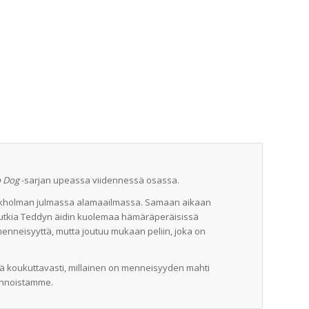
 Dog
-sarjan upeassa viidennessä osassa.
kholman julmassa alamaailmassa. Samaan aikaan
tutkia Teddyn äidin kuolemaa hämäräperäisissä
menneisyyttä, mutta joutuu mukaan peliin, joka on
ttää koukuttavasti, millainen on menneisyyden mahti
innoistamme.