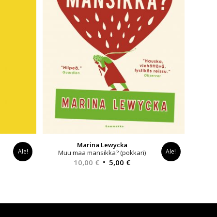
Marina Lewycka
Ale!
Ale!
Muu maa mansikka? (pokkari)
inen
Alkuperäinen
Nykyinen
10,00
€
5,00
€
a
hinta
hinta
oli:
on:
€.
10,00 €.
5,00 €.