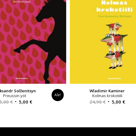
ksandr Solženitsyn
Wladimir Kaminer
Ale!
Preussin yöt
Kolmas krokotiili
Alkuperäinen
Nykyinen
Alkuperäinen
Nyky
5,00
€
5,00
€
24,90
€
5,00
€
hinta
hinta
hinta
hint
oli:
on:
oli:
on:
25,00 €.
5,00 €.
24,90 €.
5,00 