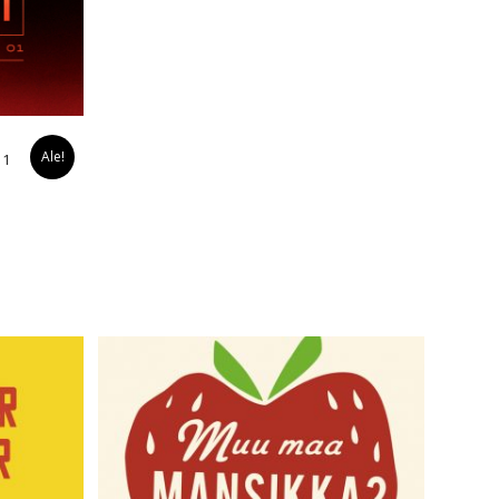
Ale!
 1
inen
a
€.