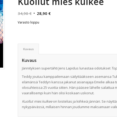
Kuollut mies kulkee
Alkuperäinen
Nykyinen
34,90
€
28,90
€
hinta
hinta
Varasto loppu
oli:
on:
34,90 €.
28,90 €.
Kuvaus
Kuvaus
Jännityksen supertähti Jens Lapidus lunastaa odotukset
Top
Teddy joutuu kamppailemaan säilyttääkseen asemansa Tu
elämänsä Teddyn kanssa jakanut asianajaja Emelie alkaa 
olosuhteissa 25 vuotta sitten. Hän pääsee lähelle salattua 
vaarallisempi kuin hän olisi koskaan uskonut.
Kuollut mies kulkee
on loistelias ja kiihkeä jännäri. Se näy
nykypäivässä, millaisen hinnan joudumme maksamaan val