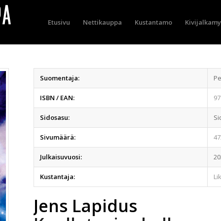
Etusivu
Nettikauppa
Kustantamo
Kivijalkam
Suomentaja:
Pe
ISBN / EAN:
97
Sidosasu:
Si
Sivumäärä:
47
Julkaisuvuosi:
20
Kustantaja:
Li
Jens Lapidus