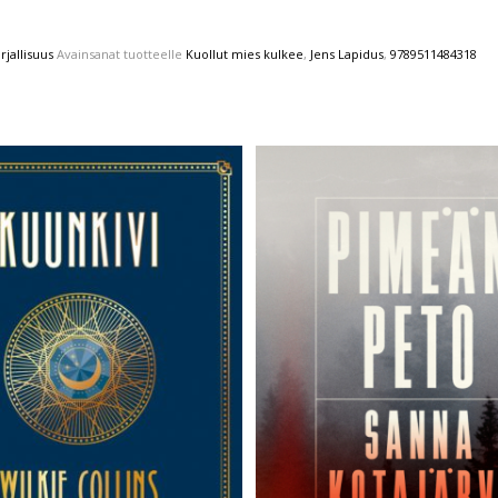
jallisuus
Avainsanat tuotteelle
Kuollut mies kulkee
,
Jens Lapidus
,
9789511484318