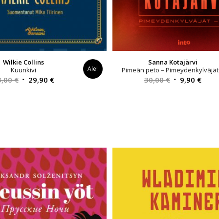
Wilkie Collins
Sanna Kotajärvi
Ale!
Kuunkivi
Pimeän peto – Pimeydenkylväjät
Alkuperäinen
Nykyinen
Alkuperäinen
Nyky
3,00
€
29,90
€
30,00
€
9,90
€
hinta
hinta
hinta
hint
oli:
on:
oli:
on:
33,00 €.
29,90 €.
30,00 €.
9,90 