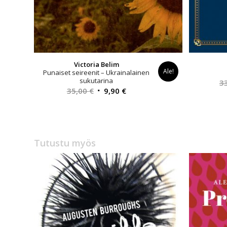
Victoria Belim
Ale!
Punaiset seireenit – Ukrainalainen
sukutarina
3
Alkuperäinen
Nykyinen
35,00
€
9,90
€
hinta
hinta
oli:
on:
35,00 €.
9,90 €.
Tutustu myös