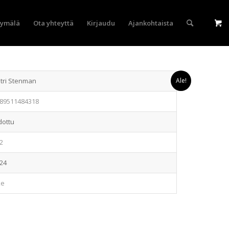
yymälä
Ota yhteyttä
Kirjaudu
Ajankohtaista
tri Stenman
Ale!
89511484318
dottu
2
24
ke