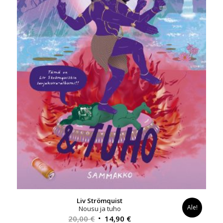
Liv Strömquist
Ale!
Nousu ja tuho
Alkuperäinen
Nykyinen
20,00
€
14,90
€