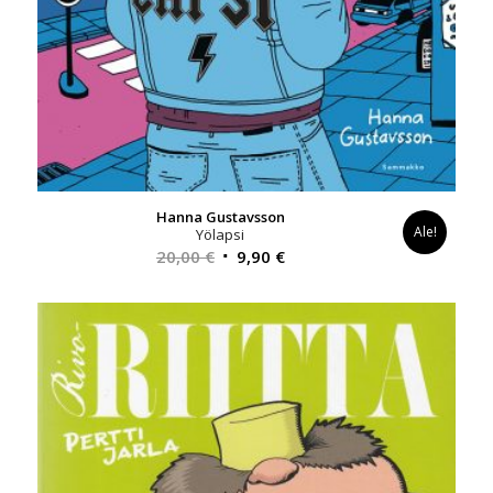
Hanna Gustavsson
Ale!
Yölapsi
Alkuperäinen
Nykyinen
20,00
€
9,90
€
hinta
hinta
oli:
on:
20,00 €.
9,90 €.