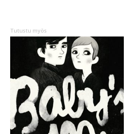
hinta
hinta
oli:
on:
20,00 €.
14,90 €.
Tutustu myös