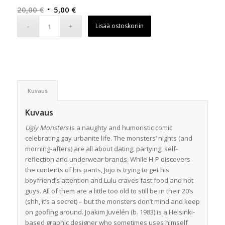
Alkuperäinen
Nykyinen
20,00
€
5,00
€
hinta
hinta
Lisää ostoskoriin
oli:
on:
20,00 €.
5,00 €.
Kuvaus
Kuvaus
Ugly Monsters
is a naughty and humoristic comic
celebrating gay urbanite life. The monsters’ nights (and
morning-afters) are all about dating, partying, self-
reflection and underwear brands. While H-P discovers
the contents of his pants, Jojo is trying to get his
boyfriend’s attention and Lulu craves fast food and hot
guys. All of them are a little too old to still be in their 20’s
(shh, it’s a secret) – but the monsters don’t mind and keep
on goofing around. Joakim Juvelén (b. 1983) is a Helsinki-
based graphic designer who sometimes uses himself