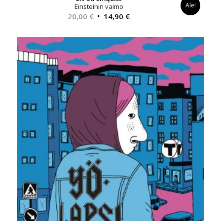
Ale!
Einsteinin vaimo
Alkuperäinen
Nykyinen
20,00
€
14,90
€
hinta
hinta
oli:
on:
20,00 €.
14,90 €.