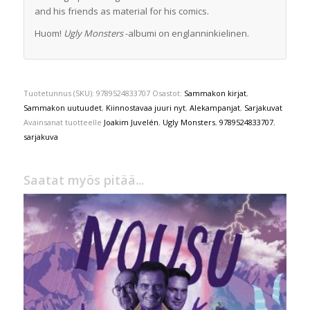
and his friends as material for his comics.
Huom!
Ugly Monsters
-albumi on englanninkielinen.
Tuotetunnus (SKU):
9789524833707
Osastot:
Sammakon kirjat
,
Sammakon uutuudet
,
Kiinnostavaa juuri nyt
,
Alekampanjat
,
Sarjakuvat
Avainsanat tuotteelle
Joakim Juvelén
,
Ugly Monsters
,
9789524833707
,
sarjakuva
Saatat myös pitää...