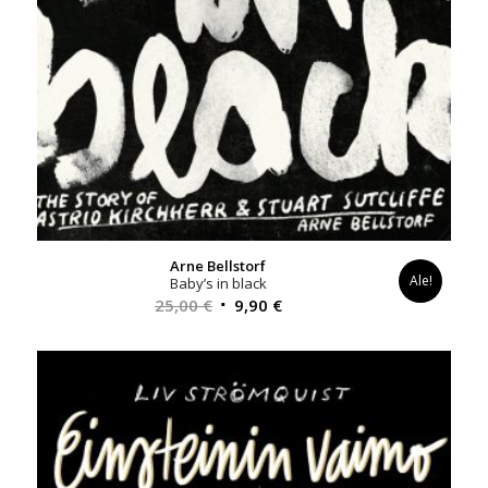
Arne Bellstorf
Ale!
Baby’s in black
Alkuperäinen
Nykyinen
25,00
€
9,90
€
hinta
hinta
oli:
on:
25,00 €.
9,90 €.