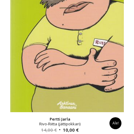
Pertti Jarla
Ale!
Rivo-Riitta (jättipokkari)
Alkuperäinen
Nykyinen
14,00
€
10,00
€