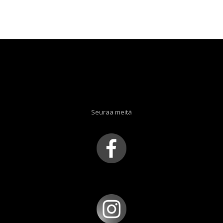
hinta
hinta
oli:
on:
14,00 €.
10,00 €.
Seuraa meitä