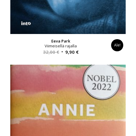
Eeva Park
Ale!
Viimeisellä rajalla
Alkuperäinen
Nykyinen
32,00
€
9,90
€
hinta
hinta
oli:
on:
32,00 €.
9,90 €.