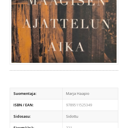
Suomentaja:
Marja Haapio
ISBN / EAN:
9789511525349
Sidosasu:
Sidottu
Sivumäärä:
221