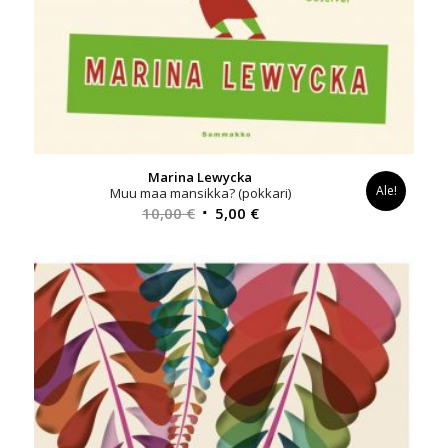
Marina Lewycka
Ale!
Muu maa mansikka? (pokkari)
Alkuperäinen
Nykyinen
10,00
€
5,00
€
hinta
hinta
oli:
on:
10,00 €.
5,00 €.