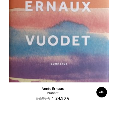
Annie Ernaux
Ale!
Vuodet
Alkuperäinen
Nykyinen
32,00
€
24,90
€
hinta
hinta
oli:
on:
32,00 €.
24,90 €.