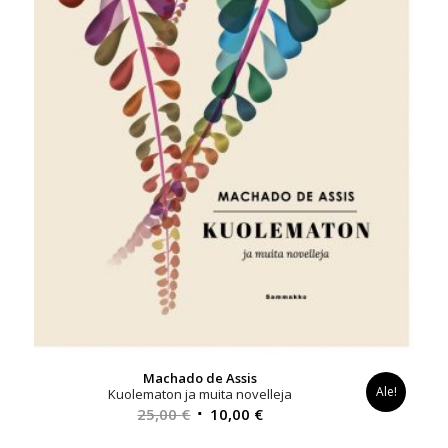
Machado de Assis
Ale!
Kuolematon ja muita novelleja
Alkuperäinen
Nykyinen
25,00
€
10,00
€
hinta
hinta