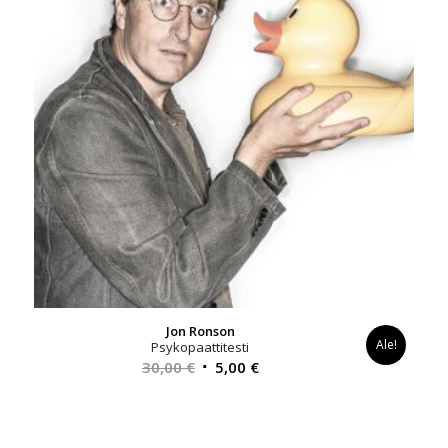
Jon Ronson
Ale!
Psykopaattitesti
Alkuperäinen
Nykyinen
30,00
€
5,00
€
hinta
hinta
oli:
on:
30,00 €.
5,00 €.