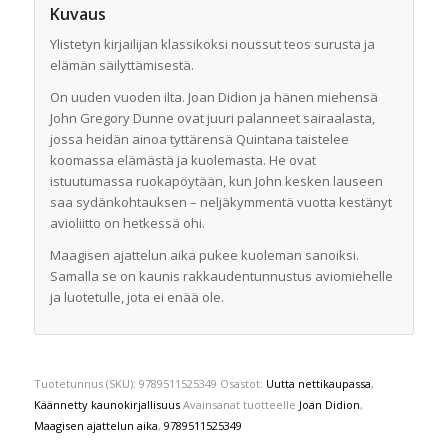
Kuvaus
Ylistetyn kirjailijan klassikoksi noussut teos surusta ja
elämän säilyttämisestä.
On uuden vuoden ilta. Joan Didion ja hänen miehensä
John Gregory Dunne ovat juuri palanneet sairaalasta,
jossa heidän ainoa tyttärensä Quintana taistelee
koomassa elämästä ja kuolemasta. He ovat
istuutumassa ruokapöytään, kun John kesken lauseen
saa sydänkohtauksen – neljäkymmentä vuotta kestänyt
avioliitto on hetkessä ohi.
Maagisen ajattelun aika pukee kuoleman sanoiksi.
Samalla se on kaunis rakkaudentunnustus aviomiehelle
ja luotetulle, jota ei enää ole.
Tuotetunnus (SKU):
9789511525349
Osastot:
Uutta nettikaupassa
,
Käännetty kaunokirjallisuus
Avainsanat tuotteelle
Joan Didion
,
Maagisen ajattelun aika
,
9789511525349