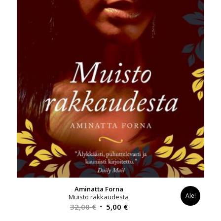
Aminatta Forna
Ale!
Muisto rakkaudesta
Alkuperäinen
Nykyinen
32,00
€
5,00
€
hinta
hinta