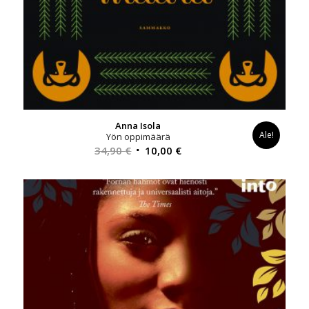
Anna Isola
Ale!
Yön oppimäärä
Alkuperäinen
Nykyinen
34,90
€
10,00
€
hinta
hinta
oli:
on:
34,90 €.
10,00 €.