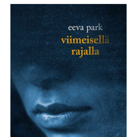
oli:
on:
32,00 €.
5,00 €.