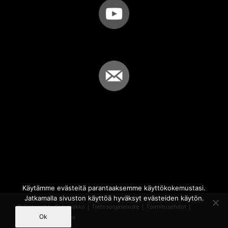
Käytämme evästeitä parantaaksemme käyttökokemustasi.
Jatkamalla sivuston käyttöä hyväksyt evästeiden käytön.
© Copyright - Sammakko |
Tietosuojaseloste
|
Toimitusehdot
|
Ok
Powered by
iQWebbi