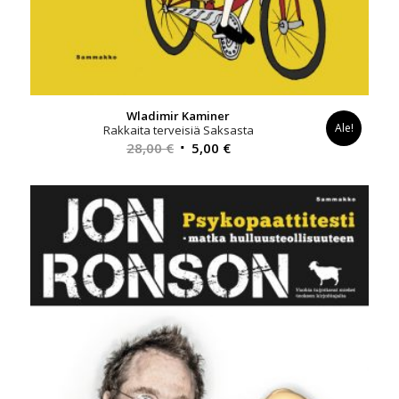
Wladimir Kaminer
Ale!
Rakkaita terveisiä Saksasta
Alkuperäinen
Nykyinen
28,00
€
5,00
€
hinta
hinta
oli:
on:
28,00 €.
5,00 €.