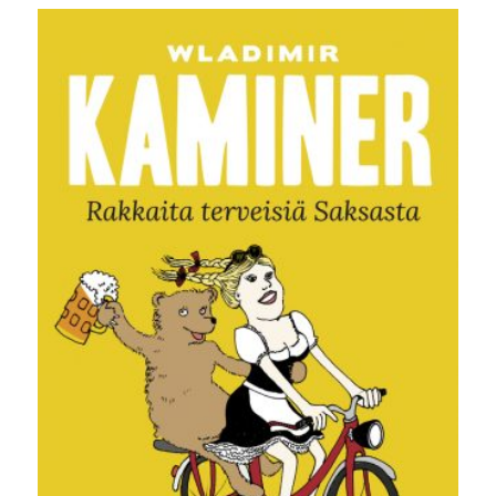
oli:
on:
25,00 €.
10,00 €.