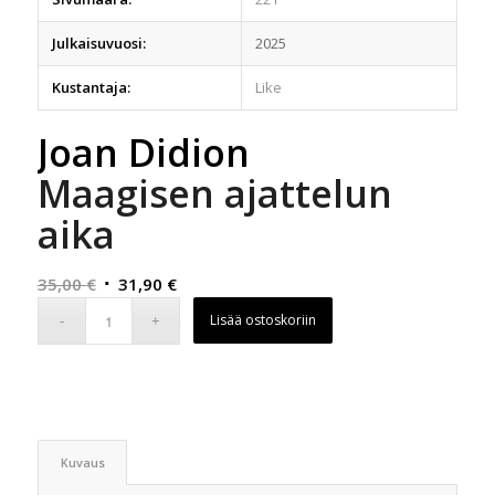
Julkaisuvuosi:
2025
Kustantaja:
Like
Joan Didion
Maagisen ajattelun
aika
Alkuperäinen
Nykyinen
35,00
€
31,90
€
hinta
hinta
Lisää ostoskoriin
oli:
on:
35,00 €.
31,90 €.
Kuvaus