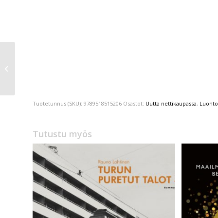
Minna-Maria Fyrqvist
Teosofien Suur-Suomi
Tuotetunnus (SKU):
9789518515206
Osastot:
Uutta nettikaupassa
,
Luonto
Tutustu myös