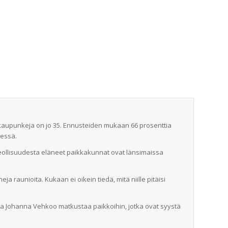
aupunkeja on jo 35. Ennusteiden mukaan 66 prosenttia
nessä.
ollisuudesta eläneet paikkakun­nat ovat länsimaissa
aunioita. Kukaan ei oikein tiedä, mitä niille pitäisi
taja Johanna Vehkoo matkus­taa paikkoihin, jotka ovat syystä