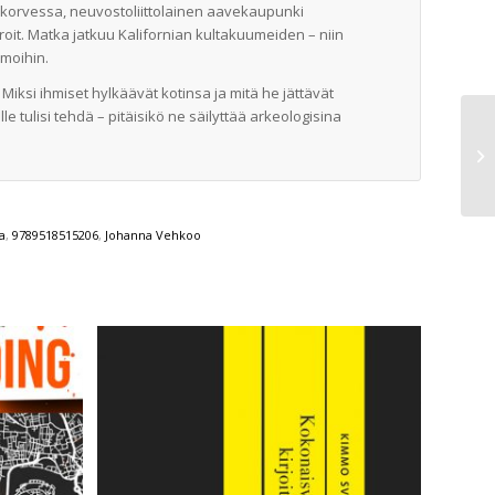
korvessa, neuvostoliittolainen aavekaupunki
troit. Matka jatkuu Kalifornian kultakuumeiden – niin
lmoihin.
Miksi ihmiset hylkäävät kotinsa ja mitä he jättävät
e tulisi tehdä – pitäisikö ne säilyttää arkeologi­sina
a
,
9789518515206
,
Johanna Vehkoo