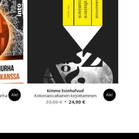
Kimmo Svinhufvud
Ale!
Ale!
urha
Kokonaisvaltainen kirjoittaminen
Alkuperäinen
Nykyinen
33,00
€
24,90
€
inen
hinta
hinta
a
oli:
on:
33,00 €.
24,90 €.
€.