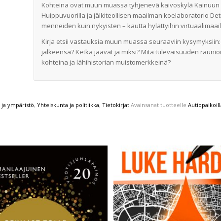
Kohteina ovat muun muassa tyhjenevä kaivoskylä Kainuun 
Huippuvuorilla ja jälki­teollisen maailman koelaboratorio De
menneiden kuin nykyisten – kautta hylättyihin virtuaalimaai
Kirja etsii vastauksia muun muassa seu­raaviin kysymyksiin: 
jälkeensä? Ketkä jäävät ja miksi? Mitä tulevaisuuden raunioill
kohteina ja lähihistorian muistomerk­keinä?
 ja ympäristö
,
Yhteiskunta ja politiikka
,
Tietokirjat
Avainsanat tuotteelle
Autiopaikoill