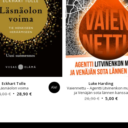
Eckhart Tolle
Luke Harding
Ale!
Läsnäolon voima
Vaiennettu – Agentti Litvinenkon m
ja Venäjän sota lännen kanssa
Alkuperäinen
Nykyinen
4,00
€
28,90
€
Alkuperäinen
Nyky
26,90
€
5,00
€
hinta
hinta
hinta
hint
oli:
on:
oli:
on:
34,00 €.
28,90 €.
26,90 €.
5,00 