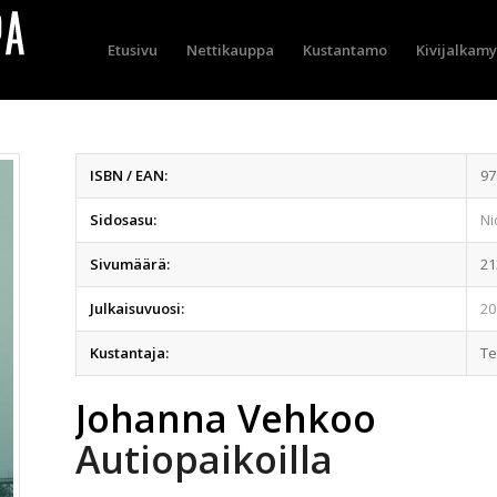
Etusivu
Nettikauppa
Kustantamo
Kivijalkam
ISBN / EAN:
97
Sidosasu:
Ni
Sivumäärä:
21
Julkaisuvuosi:
20
Kustantaja:
T
Johanna Vehkoo
Autiopaikoilla