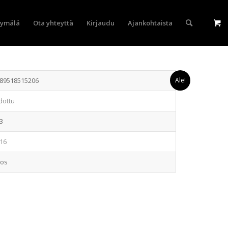
yymälä
Ota yhteyttä
Kirjaudu
Ajankohtaista
89518515206
Ale!
dottu
3
16
eos