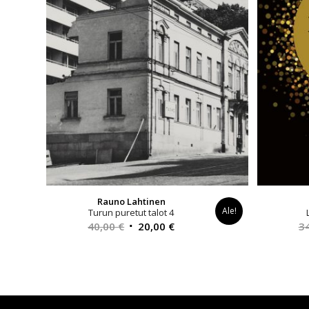
Rauno Lahtinen
Ale!
Turun puretut talot 4
Alkuperäinen
Nykyinen
40,00
€
20,00
€
3
hinta
hinta
oli:
on:
40,00 €.
20,00 €.