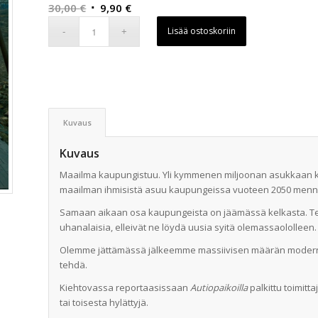
Alkuperäinen
Nykyinen
30,00
€
9,90
€
hinta
hinta
Lisää ostoskoriin
oli:
on:
30,00 €.
9,90 €.
Kuvaus
Kuvaus
Maailma kaupungistuu. Yli kymmenen miljoonan asukkaan k
maailman ihmisistä asuu kaupungeissa vuo­teen 2050 men
Samaan aikaan osa kaupungeista on jäämäs­sä kelkasta. Te
uhanalaisia, elleivät ne löydä uusia syitä olemassaololleen.
Olemme jättämässä jälkeemme massiivi­sen määrän moderneja r
tehdä.
Kiehtovassa reportaasissaan
Autiopaikoilla
palkittu toimit
tai toisesta hylättyjä.