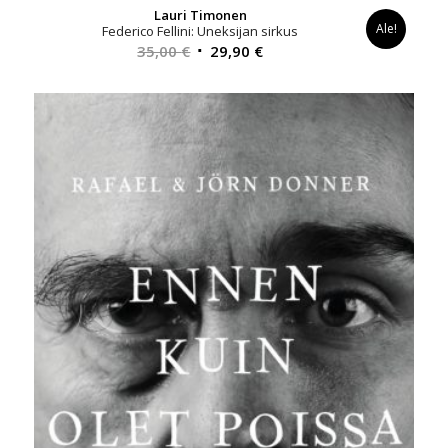
Lauri Timonen
Ale!
Federico Fellini: Uneksijan sirkus
Alkuperäinen
Nykyinen
35,00
€
29,90
€
hinta
hinta
oli:
on:
35,00 €.
29,90 €.