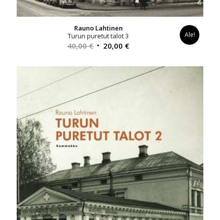
Rauno Lahtinen
Ale!
Turun puretut talot 3
Alkuperäinen
Nykyinen
40,00
€
20,00
€
hinta
hinta
oli:
on:
40,00 €.
20,00 €.