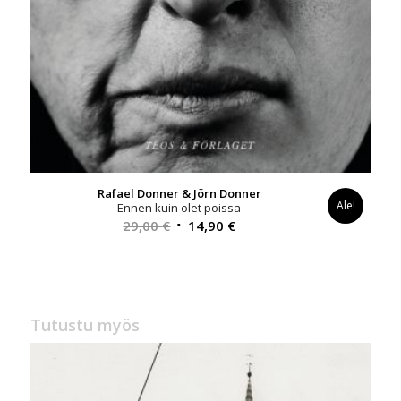
Rafael Donner & Jörn Donner
Ale!
Ennen kuin olet poissa
Alkuperäinen
Nykyinen
29,00
€
14,90
€
hinta
hinta
oli:
on:
29,00 €.
14,90 €.
Tutustu myös