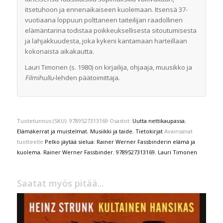
itsetuhoon ja ennenaikaiseen kuolemaan. Itsensä 37-
vuotiaana loppuun polttaneen taiteilijan raadollinen
elämäntarina todistaa poikkeuksellisesta sitoutumisesta
ja lahjakkuudesta, joka kykeni kantamaan harteillaan
kokonaista aikakautta.
Lauri Timonen (s. 1980) on kirjailija, ohjaaja, muusikko ja
Filmihullu
-lehden päätoimittaja.
Tuotetunnus (SKU):
9789527313169
Osastot:
Uutta nettikaupassa
,
Elämäkerrat ja muistelmat
,
Musiikki ja taide
,
Tietokirjat
Avainsanat
tuotteelle
Pelko jäytää sielua: Rainer Werner Fassbinderin elämä ja
kuolema
,
Rainer Werner Fassbinder
,
9789527313169
,
Lauri Timonen
Saatat myös pitää...