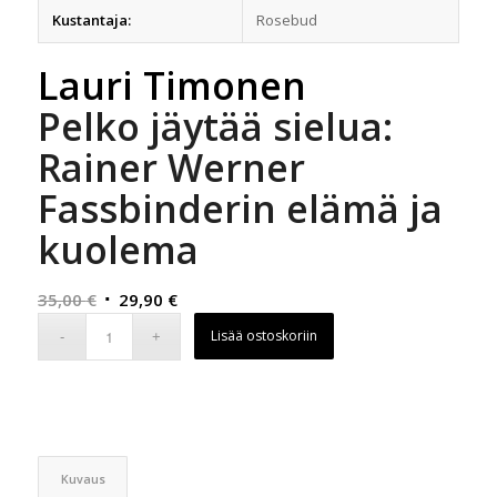
Kustantaja:
Rosebud
Lauri Timonen
Pelko jäytää sielua:
Rainer Werner
Fassbinderin elämä ja
kuolema
Alkuperäinen
Nykyinen
35,00
€
29,90
€
hinta
hinta
Lisää ostoskoriin
oli:
on:
35,00 €.
29,90 €.
Kuvaus