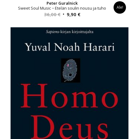
Peter Guralnick
Ale!
Sweet Soul Music − Etelän soulin nousu ja tuho
Alkuperäinen
Nykyinen
36,00
€
9,90
€
hinta
hinta
oli:
on:
36,00 €.
9,90 €.