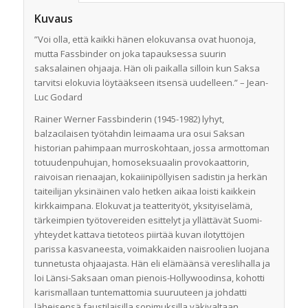
Kuvaus
”Voi olla, että kaikki hänen elokuvansa ovat huonoja,
mutta Fassbinder on joka tapauksessa suurin
saksalainen ohjaaja. Hän oli paikalla silloin kun Saksa
tarvitsi elokuvia löytääkseen itsensä uudelleen.” – Jean-
Luc Godard
Rainer Werner Fassbinderin (1945-1982) lyhyt,
balzacilaisen työtahdin leimaama ura osui Saksan
historian pahimpaan murroskohtaan, jossa armottoman
totuudenpuhujan, homoseksuaalin provokaattorin,
raivoisan rienaajan, kokaiinipöllyisen sadistin ja herkän
taiteilijan yksinäinen valo hetken aikaa loisti kaikkein
kirkkaimpana. Elokuvat ja teatterityöt, yksityiselämä,
tärkeimpien työtovereiden esittelyt ja yllättävät Suomi-
yhteydet kattava tietoteos piirtää kuvan ilotyttöjen
parissa kasvaneesta, voimakkaiden naisroolien luojana
tunnetusta ohjaajasta. Hän eli elämäänsä vereslihalla ja
loi Länsi-Saksaan oman pienois-Hollywoodinsa, kohotti
karismallaan tuntemattomia suuruuteen ja johdatti
läheisensä faustilaisilla sopimuksilla väkivaltaan,