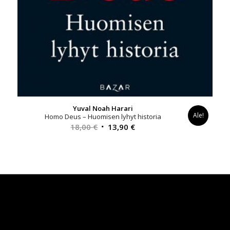
Yuval Noah Harari
Ale!
Homo Deus – Huomisen lyhyt historia
Alkuperäinen
Nykyinen
18,00
€
13,90
€
hinta
hinta
oli:
on:
18,00 €.
13,90 €.