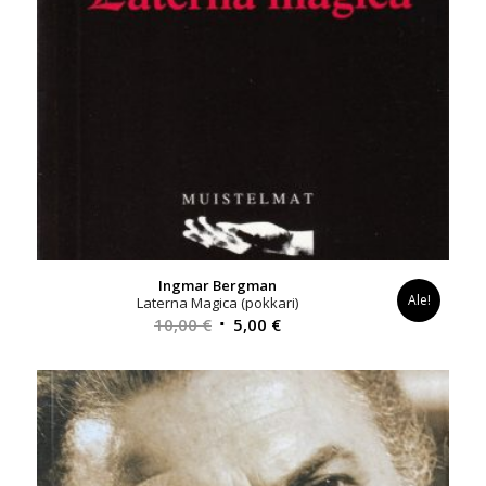
Ingmar Bergman
Ale!
Laterna Magica (pokkari)
Alkuperäinen
Nykyinen
10,00
€
5,00
€
hinta
hinta
oli:
on:
10,00 €.
5,00 €.