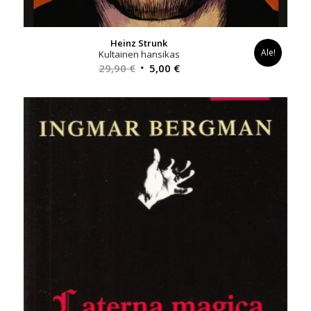
Heinz Strunk
Ale!
Kultainen hansikas
Alkuperäinen
Nykyinen
29,90
€
5,00
€
hinta
hinta
oli:
on:
29,90 €.
5,00 €.