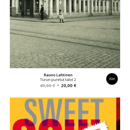
Rauno Lahtinen
Ale!
Turun puretut talot 2
Alkuperäinen
Nykyinen
40,00
€
20,00
€
hinta
hinta
oli:
on:
40,00 €.
20,00 €.