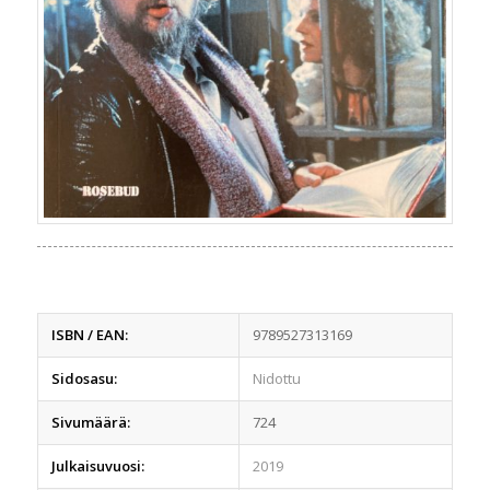
ISBN / EAN:
9789527313169
Sidosasu:
Nidottu
Sivumäärä:
724
Julkaisuvuosi:
2019