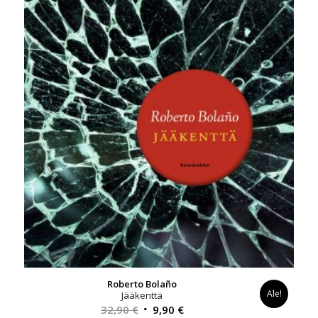
Roberto Bolaño
Ale!
Jääkenttä
Alkuperäinen
Nykyinen
32,90
€
9,90
€