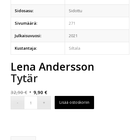
Sidosasu:
Sidottu
Sivumäärä:
271
Julkaisuvuosi:
2021
Kustantaja:
Siltala
Lena Andersson
Tytär
Alkuperäinen
Nykyinen
32,90
€
9,90
€
hinta
hinta
Lisää ostoskoriin
oli:
on:
32,90 €.
9,90 €.