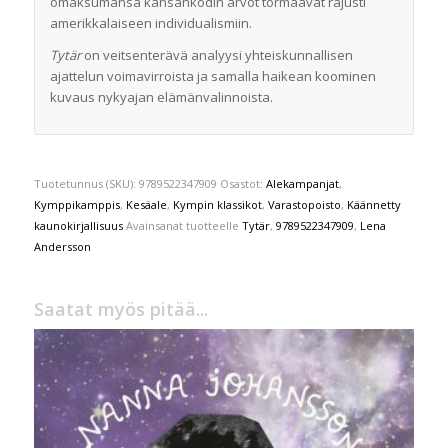
omaksumansa kansankodin arvot törmäävät rajusti
amerikkalaiseen individualismiin.
Tytär
on veitsenterävä analyysi yhteiskunnallisen
ajattelun voimavirroista ja samalla haikean koominen
kuvaus nykyajan elämänvalinnoista.
Tuotetunnus (SKU):
9789522347909
Osastot:
Alekampanjat
,
Kymppikamppis
,
Kesäale
,
Kympin klassikot
,
Varastopoisto
,
Käännetty
kaunokirjallisuus
Avainsanat tuotteelle
Tytär
,
9789522347909
,
Lena
Andersson
Saatat myös pitää...