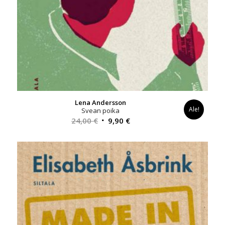
Lena Andersson
Ale!
Svean poika
Alkuperäinen
Nykyinen
24,00
€
9,90
€
hinta
hinta
oli:
on:
24,00 €.
9,90 €.