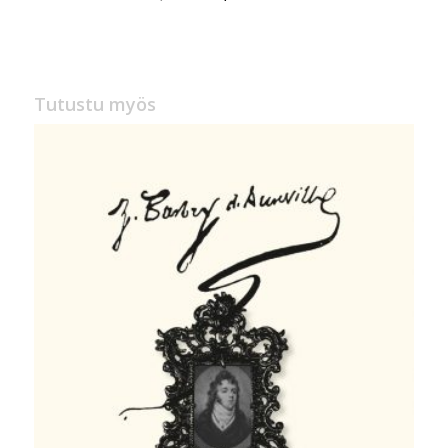
hinta
hinta
oli:
on:
33,00 €.
9,90 €.
Tutustu myös