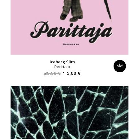
Iceberg Slim
Ale!
Parittaja
Alkuperäinen
Nykyinen
29,90
€
5,00
€
hinta
hinta
oli:
on:
29,90 €.
5,00 €.