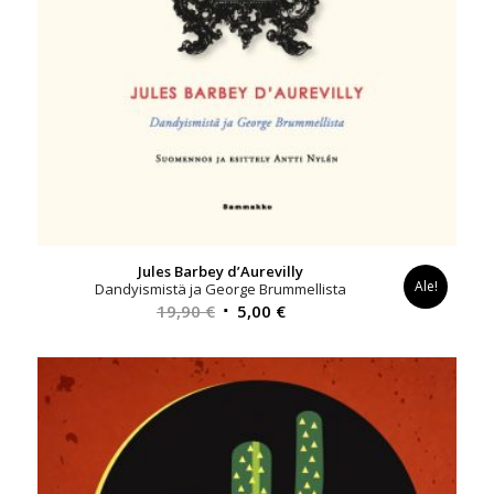
Jules Barbey d’Aurevilly
Ale!
Dandyismistä ja George Brummellista
Alkuperäinen
Nykyinen
19,90
€
5,00
€
hinta
hinta
oli:
on:
19,90 €.
5,00 €.