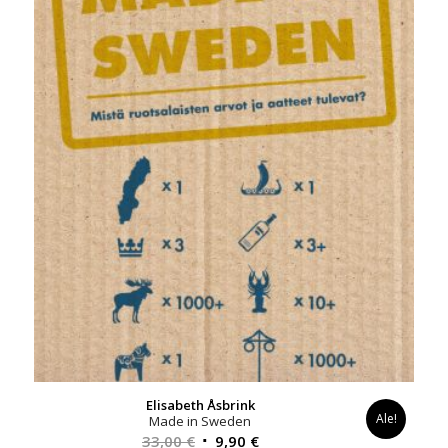
Elisabeth Åsbrink
Ale!
Made in Sweden
Alkuperäinen
Nykyinen
33,00
€
9,90
€