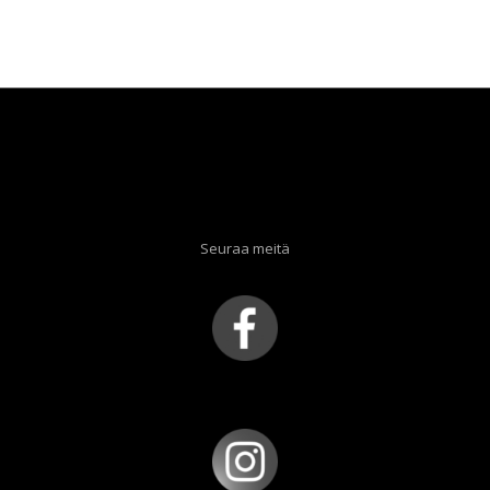
hinta
hinta
oli:
on:
32,90 €.
9,90 €.
Seuraa meitä