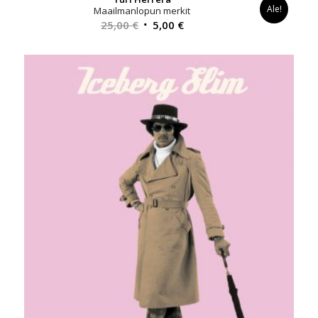
Ale!
Maailmanlopun merkit
Alkuperäinen
Nykyinen
25,00
€
5,00
€
hinta
hinta
oli:
on:
25,00 €.
5,00 €.