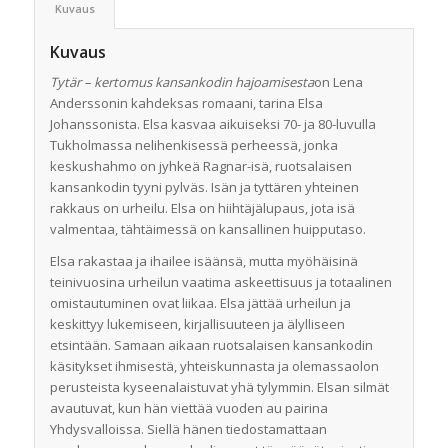
Kuvaus
Kuvaus
Tytär – kertomus kansankodin hajoamisesta
on Lena
Anderssonin kahdeksas romaani, tarina Elsa
Johanssonista. Elsa kasvaa aikuiseksi 70- ja 80-luvulla
Tukholmassa nelihenkisessä perheessä, jonka
keskushahmo on jyhkeä Ragnar-isä, ruotsalaisen
kansankodin tyyni pylväs. Isän ja tyttären yhteinen
rakkaus on urheilu. Elsa on hiihtäjälupaus, jota isä
valmentaa, tähtäimessä on kansallinen huipputaso.
Elsa rakastaa ja ihailee isäänsä, mutta myöhäisinä
teinivuosina urheilun vaatima askeettisuus ja totaalinen
omistautuminen ovat liikaa. Elsa jättää urheilun ja
keskittyy lukemiseen, kirjallisuuteen ja älylliseen
etsintään. Samaan aikaan ruotsalaisen kansankodin
käsitykset ihmisestä, yhteiskunnasta ja olemassaolon
perusteista kyseenalaistuvat yhä tylymmin. Elsan silmät
avautuvat, kun hän viettää vuoden au pairina
Yhdysvalloissa. Siellä hänen tiedostamattaan