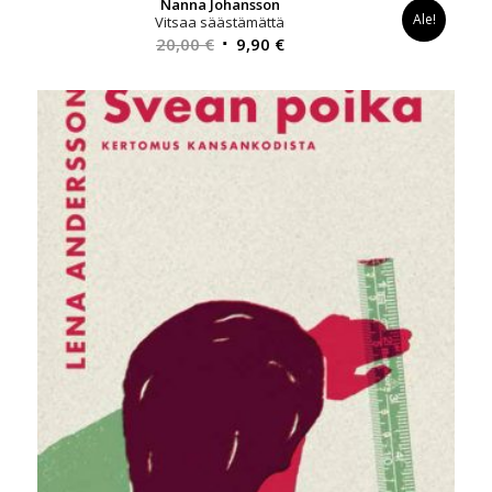
Nanna Johansson
Ale!
Vitsaa säästämättä
Alkuperäinen
Nykyinen
20,00
€
9,90
€
hinta
hinta
oli:
on:
20,00 €.
9,90 €.