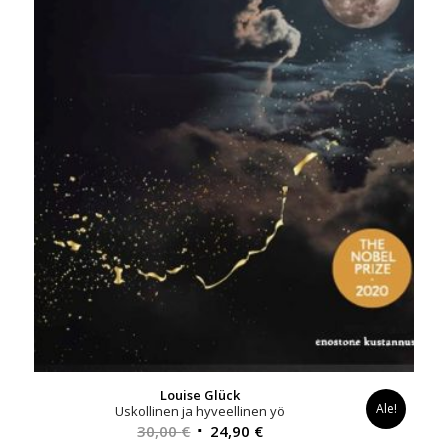
Louise Glück
Ale!
Uskollinen ja hyveellinen yö
Alkuperäinen
Nykyinen
30,00
€
24,90
€