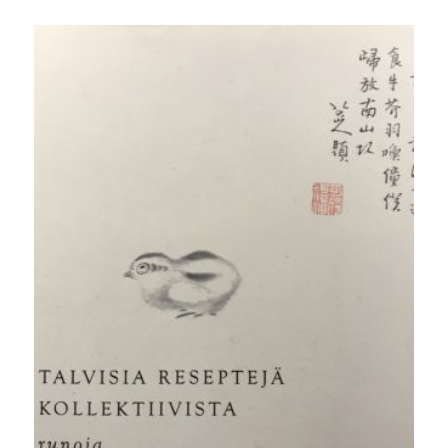
hinta
hinta
oli:
on:
30,00 €.
24,90 €.