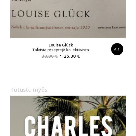
Louise Glück
Ale!
Talvisia reseptejä kollektiivista
Alkuperäinen
Nykyinen
30,00
€
25,00
€
hinta
hinta
oli:
on:
30,00 €.
25,00 €.
Tutustu myös