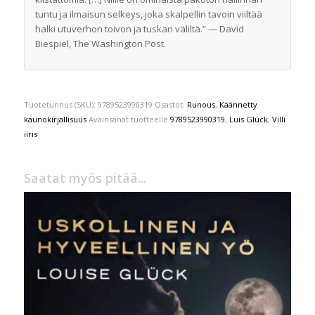
tuntu ja ilmaisun selkeys, joka skalpellin tavoin viiltää
halki utuverhon toivon ja tuskan väliltä.” — David
Biespiel, The Washington Post.
Tuotetunnus (SKU):
9789523990319
Osastot:
Runous
,
Käännetty
kaunokirjallisuus
Avainsanat tuotteelle
9789523990319
,
Luis Glück
,
Villi
iiris
Saatat myös pitää...