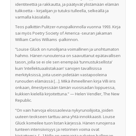
identiteettiä ja rakkautta, ja päätyvät ylistämään elämän
tulikoetta – kirjailijan jo tutuksi tulleella, selkeällä ja
varmalla käsialalla.
Teos palkittiin Pulitzer-runopalkinnolla vuonna 1993. Kirja
sai myös Poetry Society of America -seuran jakaman
William Carlos Williams -palkinnon.
”Louise Glück on runoilijana voimallinen ja unohtumaton
hahmo. Hänen runoutensa on saavuttanut epätavallisen
tason, jolla se ei ole sen enempää ’tunnustuksellista’
kuin ’intellektuaalistakaan’ sanojen tavallisissa
merkityksissä, joita usein pidetään vastapooleina
runouden elämässä […]. Mikä ihmeellinen kirja Villi iiris
onkaan, ilmestyessään tämän vuosisadan loppuessa,
kukkien kielellä kirjoitettuna.” — Helen Vendler, The New
Republic.
”On vain harvoja elossaolevia nykyrunoilijoita, joiden
uuteen teokseen tarttuu aina yhtä innokkaasti. Louise
Glück komeilee tuon listan kärjessä. Hänen runojensa
tunteen intensiivisyys ja retorinen voima ovat
kiistattomia. […] Niille on ominaista pakoton hallinnan