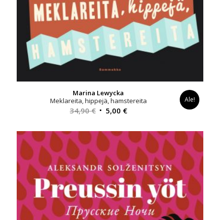
Marina Lewycka
Ale!
Meklareita, hippejä, hamstereita
Alkuperäinen
Nykyinen
34,90
€
5,00
€
hinta
hinta
oli:
on:
34,90 €.
5,00 €.