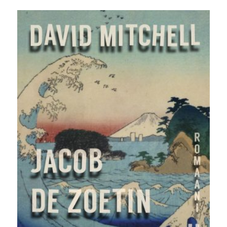
hinta
hinta
oli:
on:
25,00 €.
5,00 €.