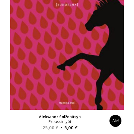
Aleksandr Solženitsyn
Ale!
Preussin yöt
Alkuperäinen
Nykyinen
25,00
€
5,00
€