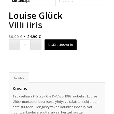
Kustantaja:
Enostone
Louise Glück
Villi iiris
Alkuperäinen
Nykyinen
30,00
€
24,90
€
hinta
hinta
Lisää ostoskoriin
oli:
on:
30,00 €.
24,90 €.
Kuvaus
Kuvaus
Teoksellaan
Villi iiris
(
The Wild Iris
1992) nobelisti Louise
Glück murtautui lopullisesti yhdysvaltalaisten lukijoiden
tietoisuuteen. Hengästyttävän kauniit runot tutkivat
luontoa, kuolevaisuutta, aikaa, hengellisyyttä,