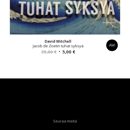
David Mitchell
Ale!
Jacob de Zoetin tuhat syksyä
Alkuperäinen
Nykyinen
35,00
€
5,00
€
hinta
hinta
oli:
on:
35,00 €.
5,00 €.
Seuraa meitä