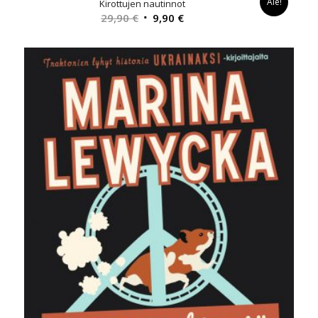
Ale!
Kirottujen nautinnot
Alkuperäinen
Nykyinen
29,90
€
9,90
€
hinta
hinta
oli:
on:
29,90 €.
9,90 €.