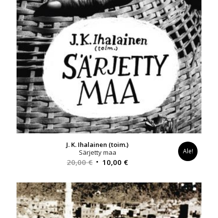
J. K. Ihalainen (toim.)
Ale!
Särjetty maa
Alkuperäinen
Nykyinen
20,00
€
10,00
€
hinta
hinta
oli:
on:
20,00 €.
10,00 €.