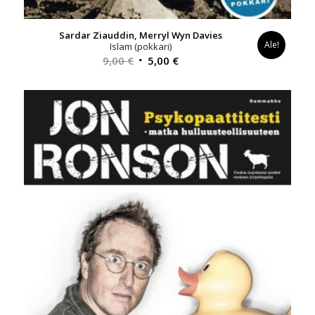
Sardar Ziauddin, Merryl Wyn Davies
Ale!
Islam (pokkari)
Alkuperäinen
Nykyinen
9,00
€
5,00
€
hinta
hinta
oli:
on:
9,00 €.
5,00 €.