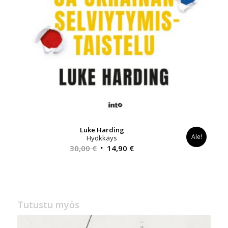
Luke Harding
Ale!
Hyökkäys
Alkuperäinen
Nykyinen
30,00
€
14,90
€
hinta
hinta
oli:
on:
30,00 €.
14,90 €.
Tutustu myös