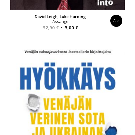
David Leigh, Luke Harding
Ale!
Assange
Alkuperäinen
Nykyinen
32,90
€
5,00
€
hinta
hinta
oli:
on:
32,90 €.
5,00 €.