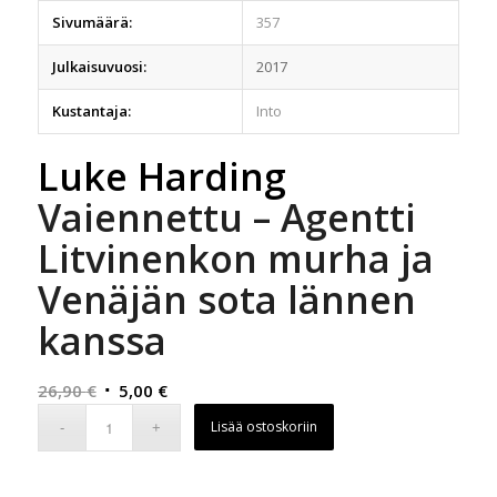
Sivumäärä:
357
Julkaisuvuosi:
2017
Kustantaja:
Into
Luke Harding
Vaiennettu – Agentti
Litvinenkon murha ja
Venäjän sota lännen
kanssa
Alkuperäinen
Nykyinen
26,90
€
5,00
€
hinta
hinta
Lisää ostoskoriin
oli:
on:
26,90 €.
5,00 €.