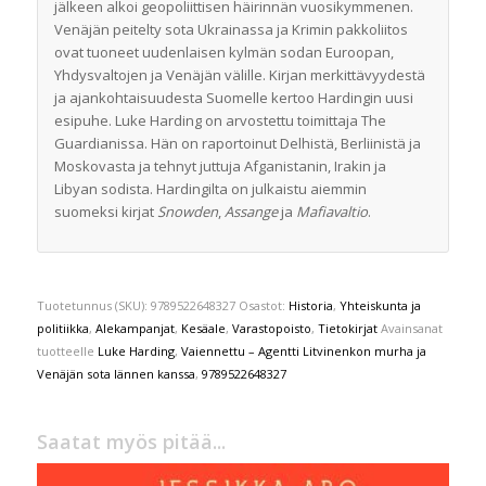
jälkeen alkoi geopoliittisen häirinnän vuosikymmenen.
Venäjän peitelty sota Ukrainassa ja Krimin pakkoliitos
ovat tuoneet uudenlaisen kylmän sodan Euroopan,
Yhdysvaltojen ja Venäjän välille. Kirjan merkittävyydestä
ja ajankohtaisuudesta Suomelle kertoo Hardingin uusi
esipuhe. Luke Harding on arvostettu toimittaja The
Guardianissa. Hän on raportoinut Delhistä, Berliinistä ja
Moskovasta ja tehnyt juttuja Afganistanin, Irakin ja
Libyan sodista. Hardingilta on julkaistu aiemmin
suomeksi kirjat
Snowden
,
Assange
ja
Mafiavaltio
.
Tuotetunnus (SKU):
9789522648327
Osastot:
Historia
,
Yhteiskunta ja
politiikka
,
Alekampanjat
,
Kesäale
,
Varastopoisto
,
Tietokirjat
Avainsanat
tuotteelle
Luke Harding
,
Vaiennettu – Agentti Litvinenkon murha ja
Venäjän sota lännen kanssa
,
9789522648327
Saatat myös pitää...