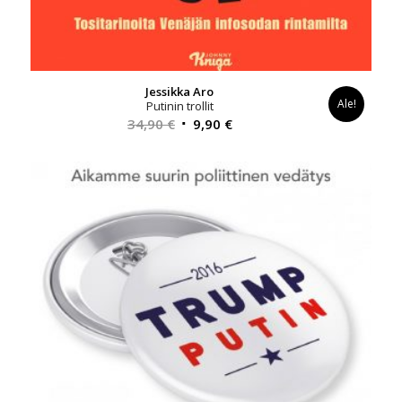
Jessikka Aro
Ale!
Putinin trollit
Alkuperäinen
Nykyinen
34,90
€
9,90
€
hinta
hinta
oli:
on:
34,90 €.
9,90 €.