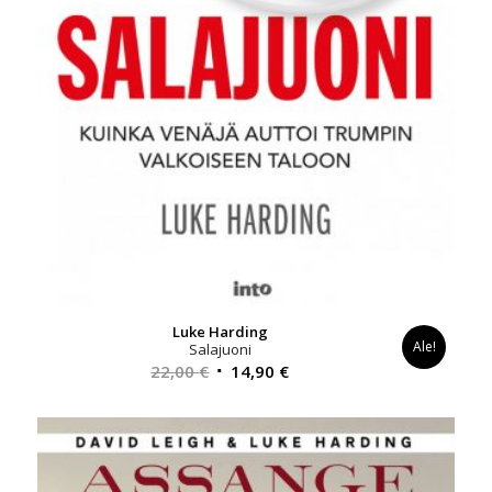
Luke Harding
Ale!
Salajuoni
Alkuperäinen
Nykyinen
22,00
€
14,90
€
hinta
hinta
oli:
on:
22,00 €.
14,90 €.