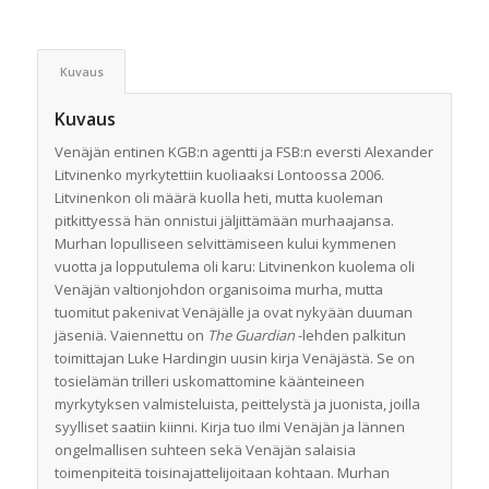
Kuvaus
Kuvaus
Venäjän entinen KGB:n agentti ja FSB:n eversti Alexander
Litvinenko myrkytettiin kuoliaaksi Lontoossa 2006.
Litvinenkon oli määrä kuolla heti, mutta kuoleman
pitkittyessä hän onnistui jäljittämään murhaajansa.
Murhan lopulliseen selvittämiseen kului kymmenen
vuotta ja lopputulema oli karu: Litvinenkon kuolema oli
Venäjän valtionjohdon organisoima murha, mutta
tuomitut pakenivat Venäjälle ja ovat nykyään duuman
jäseniä. Vaiennettu on
The Guardian
-lehden palkitun
toimittajan Luke Hardingin uusin kirja Venäjästä. Se on
tosielämän trilleri uskomattomine käänteineen
myrkytyksen valmisteluista, peittelystä ja juonista, joilla
syylliset saatiin kiinni. Kirja tuo ilmi Venäjän ja lännen
ongelmallisen suhteen sekä Venäjän salaisia
toimenpiteitä toisinajattelijoitaan kohtaan. Murhan