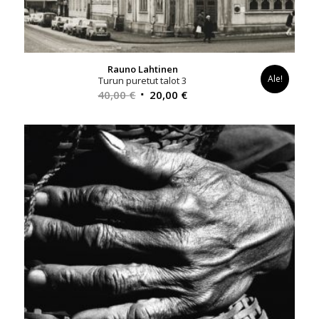
Rauno Lahtinen
Ale!
Turun puretut talot 3
Alkuperäinen
Nykyinen
40,00
€
20,00
€
hinta
hinta
oli:
on:
40,00 €.
20,00 €.