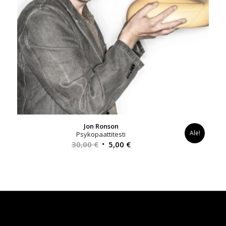
Jon Ronson
Ale!
Psykopaattitesti
Alkuperäinen
Nykyinen
30,00
€
5,00
€
hinta
hinta
oli:
on:
30,00 €.
5,00 €.