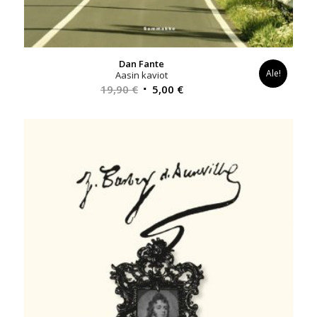
Dan Fante
Ale!
Aasin kaviot
Alkuperäinen
Nykyinen
19,90
€
5,00
€
hinta
hinta
oli:
on:
19,90 €.
5,00 €.