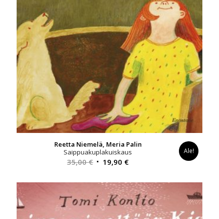
Reetta Niemelä, Meria Palin
Ale!
Saippuakuplakuiskaus
Alkuperäinen
Nykyinen
35,00
€
19,90
€
hinta
hinta
oli:
on:
35,00 €.
19,90 €.