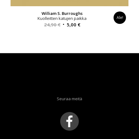
William S. Burroughs
Ale!
Kuolleitten katujen paikka
Alkuperäinen
Nykyinen
24,90
€
5,00
€
hinta
hinta
oli:
on:
24,90 €.
5,00 €.
Seuraa meitä