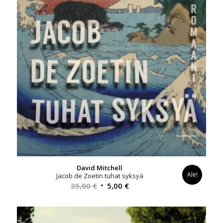
David Mitchell
Ale!
Jacob de Zoetin tuhat syksyä
Alkuperäinen
Nykyinen
35,00
€
5,00
€
hinta
hinta
oli:
on:
35,00 €.
5,00 €.