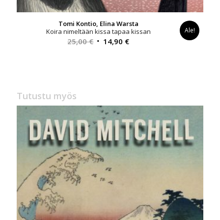
Tomi Kontio, Elina Warsta
Ale!
Koira nimeltään kissa tapaa kissan
Alkuperäinen
Nykyinen
25,00
€
14,90
€
hinta
hinta
oli:
on:
25,00 €.
14,90 €.
Tutustu myös