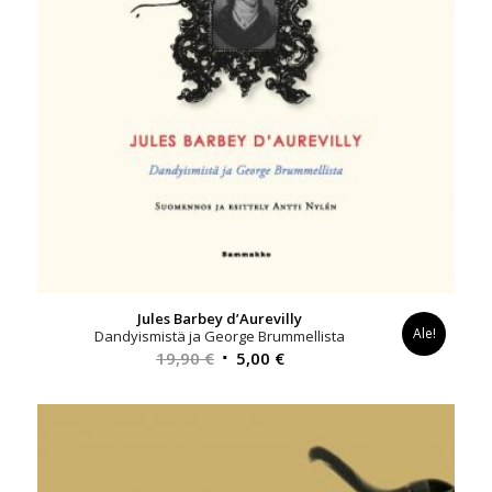
Jules Barbey d’Aurevilly
Ale!
Dandyismistä ja George Brummellista
Alkuperäinen
Nykyinen
19,90
€
5,00
€
hinta
hinta
oli:
on:
19,90 €.
5,00 €.