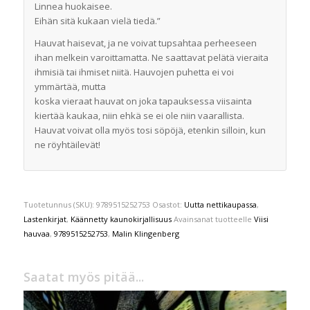
Linnea huokaisee.
Eihän sitä kukaan vielä tiedä
.”
Hauvat haisevat, ja ne voivat tupsahtaa perheeseen
ihan melkein varoittamatta. Ne saattavat pelätä vieraita
ihmisiä tai ihmiset niitä. Hauvojen puhetta ei voi
ymmärtää, mutta
koska vieraat hauvat on joka tapauksessa viisainta
kiertää kaukaa, niin ehkä se ei ole niin vaarallista.
Hauvat voivat olla myös tosi söpöjä, etenkin silloin, kun
ne röyhtäilevät!
Tuotetunnus (SKU):
9789515252753
Osastot:
Uutta nettikaupassa
,
Lastenkirjat
,
Käännetty kaunokirjallisuus
Avainsanat tuotteelle
Viisi
hauvaa
,
9789515252753
,
Malin Klingenberg
Saatat myös pitää...