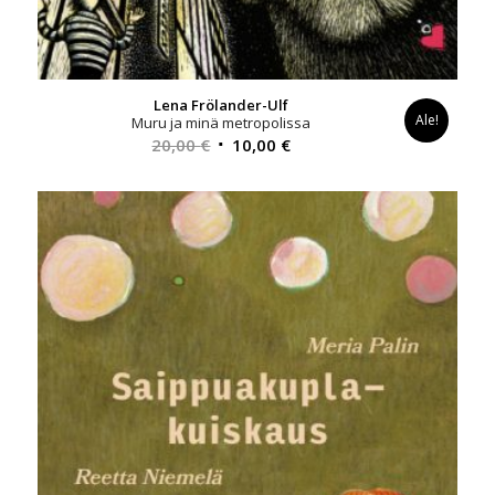
Lena Frölander-Ulf
Ale!
Muru ja minä metropolissa
Alkuperäinen
Nykyinen
20,00
€
10,00
€
hinta
hinta
oli:
on:
20,00 €.
10,00 €.