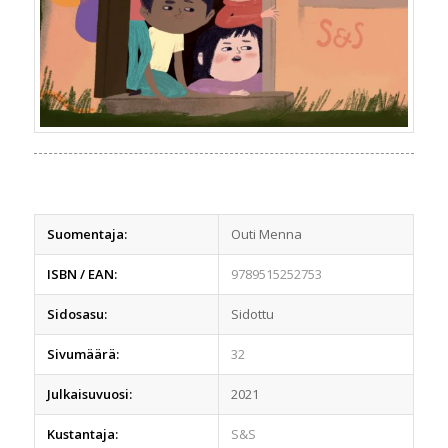
Suomentaja:
Outi Menna
ISBN / EAN:
9789515252753
Sidosasu:
Sidottu
Sivumäärä:
32
Julkaisuvuosi:
2021
Kustantaja:
S&S