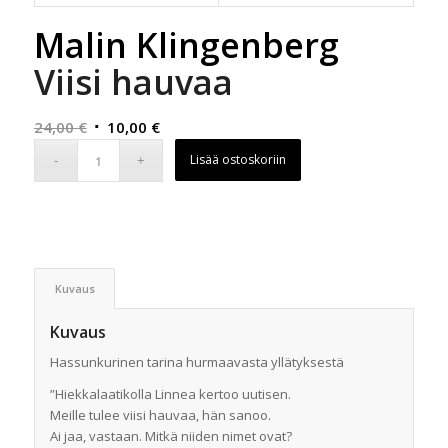
Malin Klingenberg
Viisi hauvaa
Alkuperäinen
Nykyinen
24,00
€
10,00
€
hinta
hinta
Lisää ostoskoriin
oli:
on:
24,00 €.
10,00 €.
Kuvaus
Kuvaus
Hassunkurinen tarina hurmaavasta yllätyksestä
”Hiekkalaatikolla Linnea kertoo uutisen.
Meille tulee viisi hauvaa, hän sanoo.
Ai jaa, vastaan. Mitkä niiden nimet ovat?