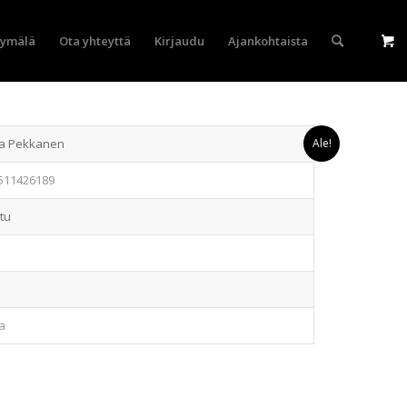
yymälä
Ota yhteyttä
Kirjaudu
Ajankohtaista
ka Pekkanen
Ale!
511426189
ttu
a