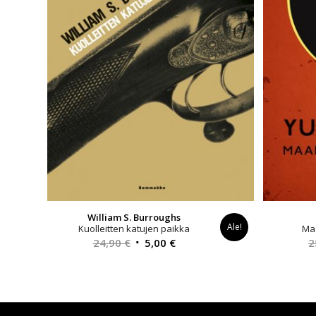
William S. Burroughs
Ale!
Kuolleitten katujen paikka
Ma
Alkuperäinen
Nykyinen
24,90
€
5,00
€
2
hinta
hinta
oli:
on:
24,90 €.
5,00 €.