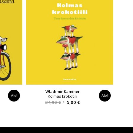
Wladimir Kaminer
Ale!
Ale!
Kolmas krokotiili
inen
Alkuperäinen
Nykyinen
24,90
€
5,00
€
a
hinta
hinta
oli:
on:
€.
24,90 €.
5,00 €.