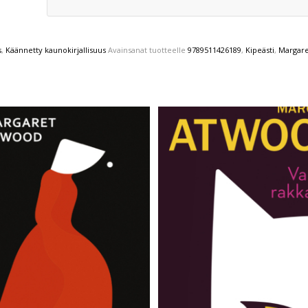
s
,
Käännetty kaunokirjallisuus
Avainsanat tuotteelle
9789511426189
,
Kipeästi
,
Margar