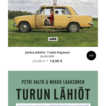
Jantso Jokelin, Touko Hujanen
Ale!
Joutoretki
Alkuperäinen
Nykyinen
33,00
€
14,90
€
hinta
hinta
oli:
on:
33,00 €.
14,90 €.