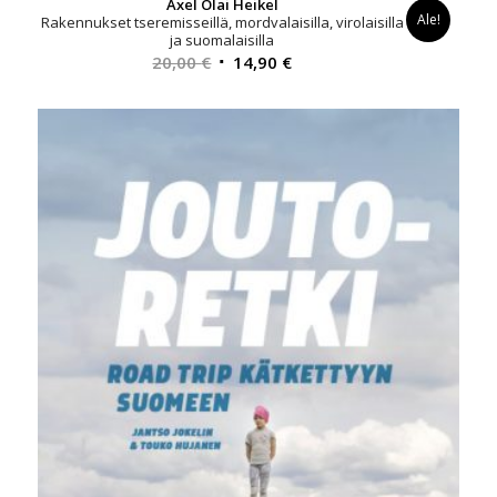
Axel Olai Heikel
Ale!
Rakennukset tseremisseillä, mordvalaisilla, virolaisilla
ja suomalaisilla
Alkuperäinen
Nykyinen
20,00
€
14,90
€
hinta
hinta
oli:
on:
20,00 €.
14,90 €.