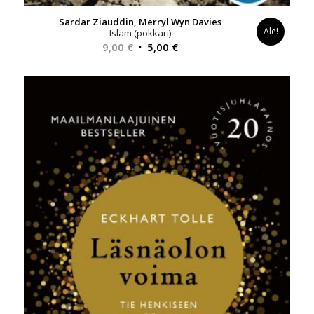
Sardar Ziauddin, Merryl Wyn Davies
Ale!
Islam (pokkari)
Alkuperäinen
Nykyinen
9,00
€
5,00
€
hinta
hinta
oli:
on:
9,00 €.
5,00 €.