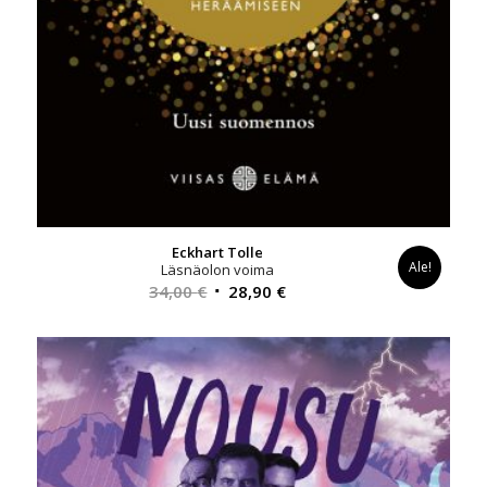
Eckhart Tolle
Ale!
Läsnäolon voima
Alkuperäinen
Nykyinen
34,00
€
28,90
€
hinta
hinta
oli:
on:
34,00 €.
28,90 €.