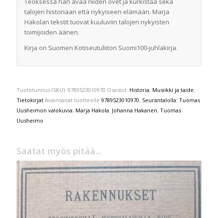
Teoksessa hän avaa niiden ovet ja kurkistaa sekä
talojen historiaan että nykyiseen elämään. Marja
Hakolan tekstit tuovat kuuluviin talojen nykyisten
toimijoiden äänen.
Kirja on Suomen Kotiseutuliiton Suomi100-juhlakirja.
Tuotetunnus (SKU):
9789523010970
Osastot:
Historia
,
Musiikki ja taide
,
Tietokirjat
Avainsanat tuotteelle
9789523010970
,
Seurantalolla: Tuomas
Uusheimon valokuvia
,
Marja Hakola
,
Johanna Hakanen
,
Tuomas
Uusheimo
Saatat myös pitää...