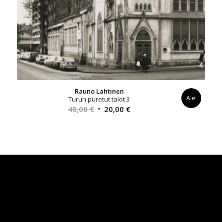
Rauno Lahtinen
Ale!
Turun puretut talot 3
Alkuperäinen
Nykyinen
40,00
€
20,00
€
hinta
hinta
oli:
on:
40,00 €.
20,00 €.