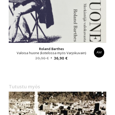
Roland Barthes
Ale!
Valoisa huone (kotelossa myös Varjokuvain)
Alkuperäinen
Nykyinen
39,90
€
36,90
€
hinta
hinta
oli:
on:
39,90 €.
36,90 €.
Tutustu myös