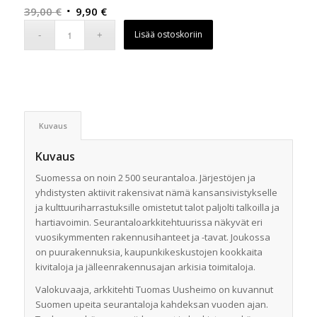
Alkuperäinen
Nykyinen
39,00
€
9,90
€
hinta
hinta
Lisää ostoskoriin
oli:
on:
39,00 €.
9,90 €.
Kuvaus
Kuvaus
Suomessa on noin 2 500 seurantaloa. Järjestöjen ja
yhdistysten aktiivit rakensivat nämä kansansivistykselle
ja kulttuuriharrastuksille omistetut talot paljolti talkoilla ja
hartiavoimin. Seurantaloarkkitehtuurissa näkyvät eri
vuosikymmenten rakennusihanteet ja -tavat. Joukossa
on puurakennuksia, kaupunkikeskustojen kookkaita
kivitaloja ja jälleenrakennusajan arkisia toimitaloja.
Valokuvaaja, arkkitehti Tuomas Uusheimo on kuvannut
Suomen upeita seurantaloja kahdeksan vuoden ajan.