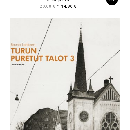
Nousu ja tuho
Alkuperäinen
Nykyinen
20,00
€
14,90
€
hinta
hinta
oli:
on:
20,00 €.
14,90 €.