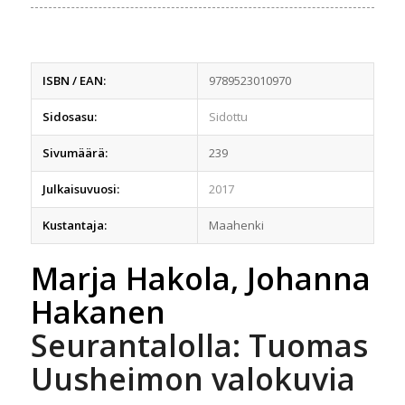
ISBN / EAN:
9789523010970
Sidosasu:
Sidottu
Sivumäärä:
239
Julkaisuvuosi:
2017
Kustantaja:
Maahenki
Marja Hakola, Johanna
Hakanen
Seurantalolla: Tuomas
Uusheimon valokuvia