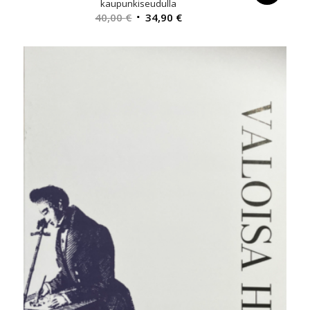
kaupunkiseudulla
Alkuperäinen
Nykyinen
40,00
€
34,90
€
hinta
hinta
oli:
on:
40,00 €.
34,90 €.