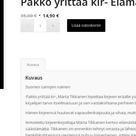
Pakko yrittää kir- Eläm
Alkuperäinen
Nykyinen
35,00
€
14,90
€
hinta
hinta
Lisää ostoskoriin
oli:
on:
35,00 €.
14,90 €.
Kuvaus
Kuvaus
Suorien sanojen nainen
Pakko yrittää kir-
, Märta Tikkanen lopettaa kirjeen eräälle 
kirjailijan tarve itseilmaisuun ja sen vastakohtana perheen tar
Hänen kirjeensä huutavat vapaudenkaipuuta ja vihaa, mutta 
Armoitettu kirjeenkirjoittaja Märta Tikkanen kertoo elämästä
säästämättä. Tikkanen on ennenkin tehnyt omasta ja läheist
henkilökohtaisissa viesteissä puhuu toisenlainen, intiimi ä