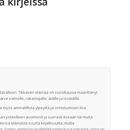
ä kirjeissä
ystävälleen. Tikkasen elämää on vuosikausia määrittänyt
ve vaimolle, rakastajalle, äidille ja isoäidille.
myös ammatillista ylpeyttä ja onnistumisen iloa.
än ystävilleen avoimesti ja suorasti itseään tai muita
ensä elämästä suurta kirjallisuutta, mutta
äni. Syntyy aiempaa vivahteikkaampi kuva naisesta, josta on