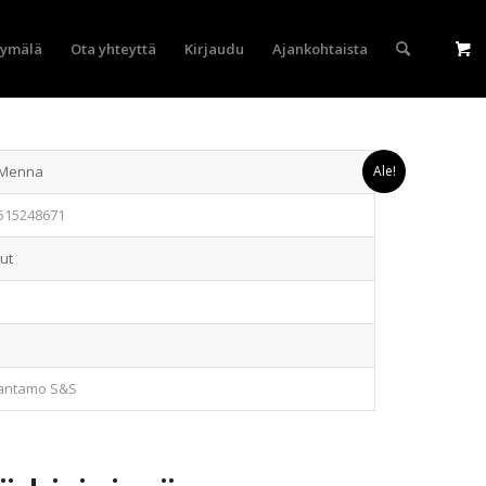
yymälä
Ota yhteyttä
Kirjaudu
Ajankohtaista
 Menna
Ale!
515248671
tut
antamo S&S