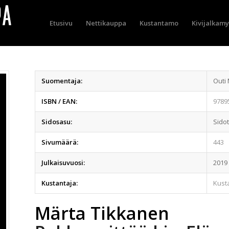
Etusivu
Nettikauppa
Kustantamo
Kivijalkam
Suomentaja:
Outi
ISBN / EAN:
9789
Sidosasu:
Sido
Sivumäärä:
443
Julkaisuvuosi:
2019
Kustantaja:
Kust
Märta Tikkanen