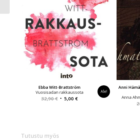
Pierun elämää
Ebba Witt-Brattström
Anni Hämäl
Ale!
Vuosisadan rakkaussota
Anna Ahm
Alkuperäinen
Nykyinen
32,90
€
5,00
€
2
hinta
hinta
oli:
on:
32,90 €.
5,00 €.
Tutustu myös