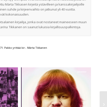
ottu Märta Tikkasen kirjeitä ystävilleen ja kanssakirjailijoille
inen suhde ja kirjeenvaihto on jatkunut yli 40 vuotta.
tävät kokonaisuuden.
tsalainen kirjailija, jonka ovat nostaneet maineeseen muun
arina
. Tikkanen on saanut lukuisia kirjallisuuspalkintoja.
71
,
Pakko yrittää kir-
,
Märta Tikkanen