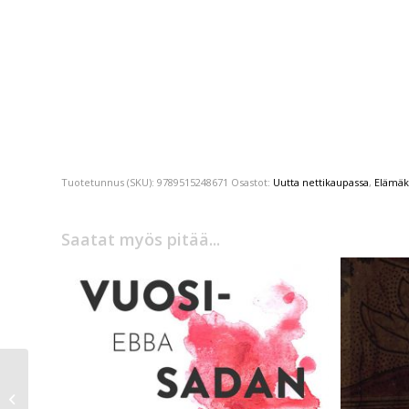
Tuotetunnus (SKU):
9789515248671
Osastot:
Uutta nettikaupassa
,
Elämäk
Saatat myös pitää...
Malin Klingenberg,
Sanna Mander