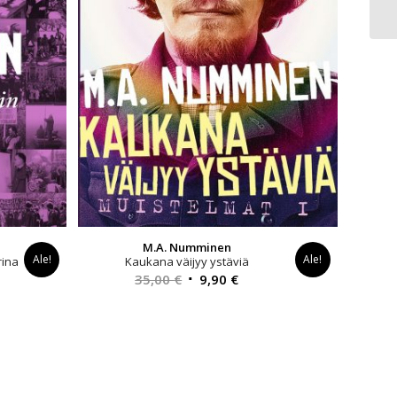
M.A. Numminen
Ale!
Ale!
rina
Kaukana väijyy ystäviä
yinen
Alkuperäinen
Nykyinen
35,00
€
9,90
€
a
hinta
hinta
oli:
on:
0 €.
35,00 €.
9,90 €.