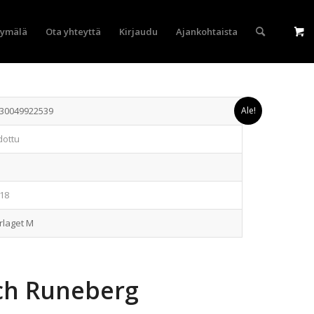
yymälä
Ota yhteyttä
Kirjaudu
Ajankohtaista
30049922539
Ale!
dottu
18
rlaget M
ch Runeberg