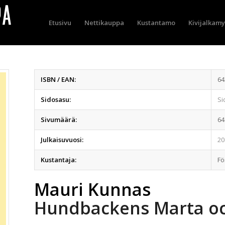
Etusivu
Nettikauppa
Kustantamo
Kivijalkam
ISBN / EAN:
64
Sidosasu:
Si
Sivumäärä:
64
Julkaisuvuosi:
20
Kustantaja:
Fö
Mauri Kunnas
Hundbackens Marta o