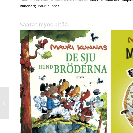
Runeberg
,
Mauri Kunnas
Saatat myös pitää...
Jenni Tuominen,
Jukka Pylväs
Jengi siististi sotkussa