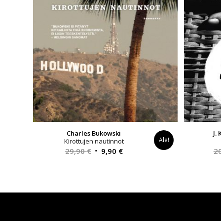
Charles Bukowski
J.
Ale!
Kirottujen nautinnot
Alkuperäinen
Nykyinen
29,90
€
9,90
€
2
hinta
hinta
oli:
on:
29,90 €.
9,90 €.