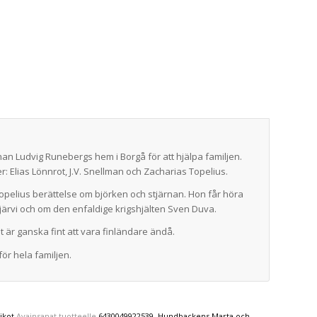
Johan Ludvig Runebergs hem i Borgå för att hjälpa familjen.
r: Elias Lönnrot, J.V. Snellman och Zacharias Topelius.
 Topelius berättelse om björken och stjärnan. Hon får höra
ärvi och om den enfaldige krigshjälten Sven Duva.
 är ganska fint att vara finländare ändå.
för hela familjen.
ikot
Avainsanat tuotteelle
6430049922539
,
Hundbackens Marta och