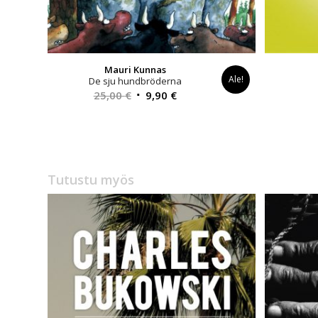
Mauri Kunnas
Ale!
De sju hundbröderna
Alkuperäinen
Nykyinen
25,00
€
9,90
€
hinta
hinta
oli:
on:
25,00 €.
9,90 €.
Tutustu myös