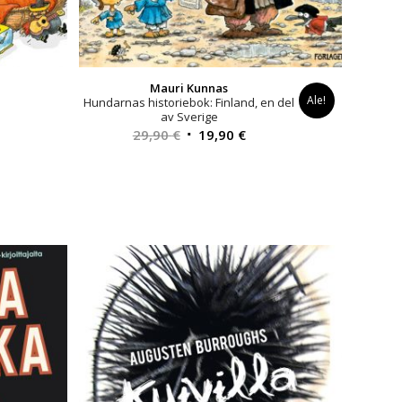
Mauri Kunnas
Ale!
Hundarnas historiebok: Finland, en del
av Sverige
Alkuperäinen
Nykyinen
29,90
€
19,90
€
hinta
hinta
oli:
on:
29,90 €.
19,90 €.