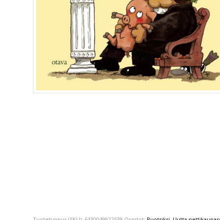
Tuotetunnus (SKU):
6430049922539
Osastot:
Ruotsiksi
,
Uutta nettikaupas