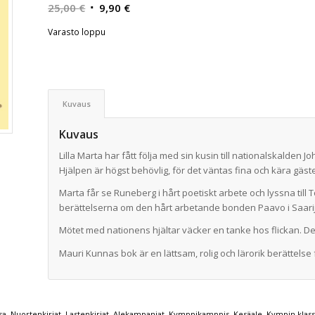
Alkuperäinen
Nykyinen
25,00
€
9,90
€
hinta
hinta
Varasto loppu
oli:
on:
25,00 €.
9,90 €.
Kuvaus
Kuvaus
Lilla Marta har fått följa med sin kusin till nationalskalden 
Hjälpen är högst behövlig, för det väntas fina och kära gäste
Marta får se Runeberg i hårt poetiskt arbete och lyssna till
berättelserna om den hårt arbetande bonden Paavo i Saarij
Mötet med nationens hjältar väcker en tanke hos flickan. Det
Mauri Kunnas bok är en lättsam, rolig och lärorik berättelse 
sa
,
Nuortenkirjat
,
Lastenkirjat
,
Alekampanjat
,
Kymppikamppis
,
Kesäale
,
Kympin klass