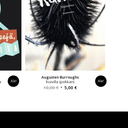
Augusten Burroughs
Ale!
Ale!
a
Kuivilla (pokkari)
inen
Alkuperäinen
Nykyinen
10,00
€
5,00
€
a
hinta
hinta
oli:
on:
€.
10,00 €.
5,00 €.