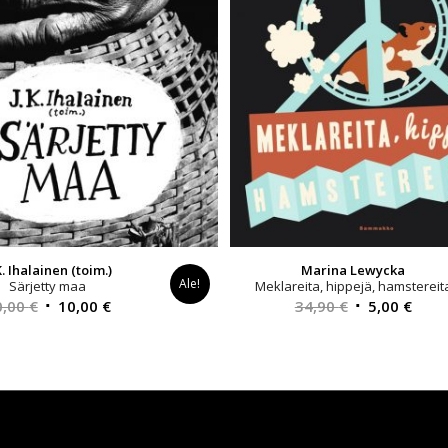
 K. Ihalainen (toim.)
Marina Lewycka
Ale!
Särjetty maa
Meklareita, hippejä, hamstereit
Alkuperäinen
Nykyinen
Alkuperäinen
Nyky
0,00
€
10,00
€
34,90
€
5,00
€
hinta
hinta
hinta
hint
oli:
on:
oli:
on:
20,00 €.
10,00 €.
34,90 €.
5,00 