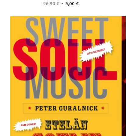
Alkuperäinen
Nykyinen
26,90
€
5,00
€
hinta
hinta
oli:
on:
26,90 €.
5,00 €.