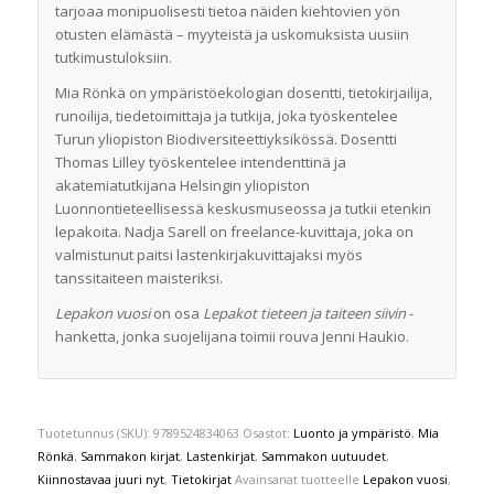
tarjoaa monipuolisesti tietoa näiden kiehtovien yön
otusten elämästä – myyteistä ja uskomuksista uusiin
tutkimustuloksiin.
Mia Rönkä on ympäristöekologian dosentti, tietokirjailija,
runoilija, tiedetoimittaja ja tutkija, joka työskentelee
Turun yliopiston Biodiversiteettiyksikössä. Dosentti
Thomas Lilley työskentelee intendenttinä ja
akatemiatutkijana Helsingin yliopiston
Luonnontieteellisessä keskusmuseossa ja tutkii etenkin
lepakoita. Nadja Sarell on freelance-kuvittaja, joka on
valmistunut paitsi lastenkirjakuvittajaksi myös
tanssitaiteen maisteriksi.
Lepakon vuosi
on osa
Lepakot tieteen ja taiteen siivin
-
hanketta, jonka suojelijana toimii rouva Jenni Haukio.
Tuotetunnus (SKU):
9789524834063
Osastot:
Luonto ja ympäristö
,
Mia
Rönkä
,
Sammakon kirjat
,
Lastenkirjat
,
Sammakon uutuudet
,
Kiinnostavaa juuri nyt
,
Tietokirjat
Avainsanat tuotteelle
Lepakon vuosi
,