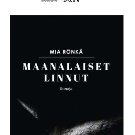
30,00
€
24,00
€
hinta
hinta
oli:
on:
30,00 €.
24,00 €.