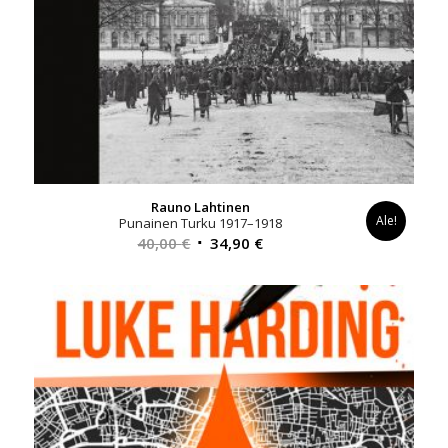
Rauno Lahtinen
Ale!
Punainen Turku 1917–1918
Alkuperäinen
Nykyinen
40,00
€
34,90
€
hinta
hinta
oli:
on:
40,00 €.
34,90 €.