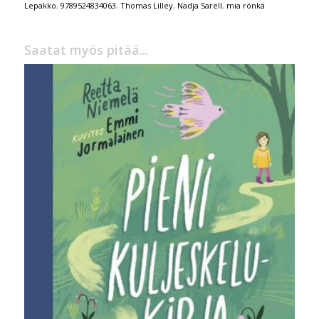
Lepakko
,
9789524834063
,
Thomas Lilley
,
Nadja Sarell
,
mia rönkä
Saatat myös pitää...