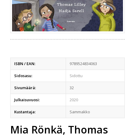
ISBN / EAN:
9789524834063
Sidosasu:
Sidottu
Sivumäärä:
32
Julkaisuvuosi:
2020
Kustantaja:
Sammakko
Mia Rönkä, Thomas