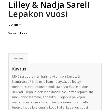
Lilley & Nadja SarelI
Lepakon vuosi
22,00
€
Varasto loppu
Kuvaus
Kuvaus
Mikä salaperäinen hahmo vilahti ohi kevätyön
hämärässä? Entä mitä hämmästyttävää löytyy
metsänreunan autiosta mökistä?
Lepakon vuosi
on
seikkailu lepakoiden maailmaan. Se kertoo lepakoista
lähiluonnossamme, ennakkoluulojen ja pelkojen
voittamisesta sekä siitä, miten jokainen voi suojella
lepakoita, vaikka omalla kotipihalla.
Lepakon vuosi