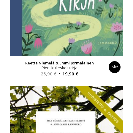
Reetta Niemelä & Emmi Jormalainen
Ale!
Pieni kuljeskelukirja
Alkuperäinen
Nykyinen
25,90
€
19,90
€
hinta
hinta
oli:
on:
25,90 €.
19,90 €.