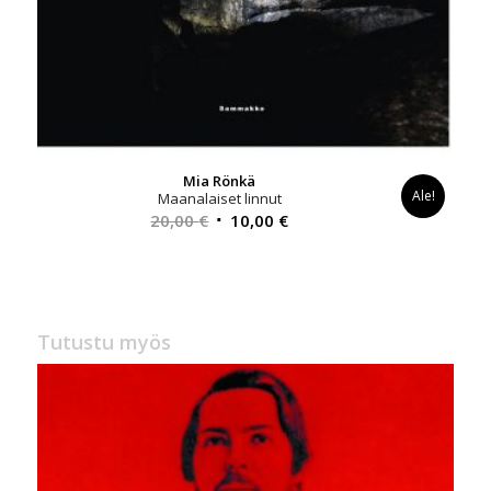
Mia Rönkä
Ale!
Maanalaiset linnut
Alkuperäinen
Nykyinen
20,00
€
10,00
€
hinta
hinta
oli:
on:
20,00 €.
10,00 €.
Tutustu myös