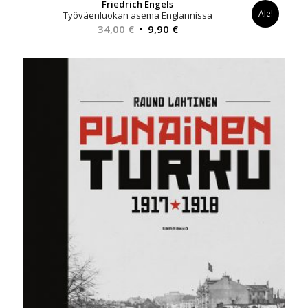
Friedrich Engels
Ale!
Työväenluokan asema Englannissa
Alkuperäinen
Nykyinen
34,00
€
9,90
€
hinta
hinta
oli:
on:
34,00 €.
9,90 €.