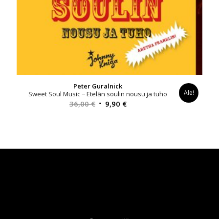
Peter Guralnick
Ale!
Sweet Soul Music − Etelän soulin nousu ja tuho
Alkuperäinen
Nykyinen
36,00
€
9,90
€
hinta
hinta
oli:
on:
36,00 €.
9,90 €.