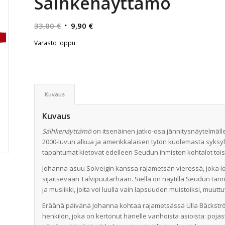
Säihkenäyttämö
Alkuperäinen
Nykyinen
33,00
€
9,90
€
hinta
hinta
Varasto loppu
oli:
on:
33,00 €.
9,90 €.
Kuvaus
Kuvaus
Säihkenäyttämö
on itsenäinen jatko-osa jännitysnäytelmäll
2000-luvun alkua ja amerikkalaisen tytön kuolemasta syksyllä 
tapahtumat kietovat edelleen Seudun ihmisten kohtalot tois
Johanna asuu Solveigin kanssa rajametsän vieressä, joka l
sijaitsevaan Talvipuutarhaan. Siellä on näytillä Seudun tari
ja musiikki, joita voi luulla vain lapsuuden muistoiksi, muuttu
Eräänä päivänä Johanna kohtaa rajametsässä Ulla Bäckströmi
henkilön, joka on kertonut hänelle vanhoista asioista: poj