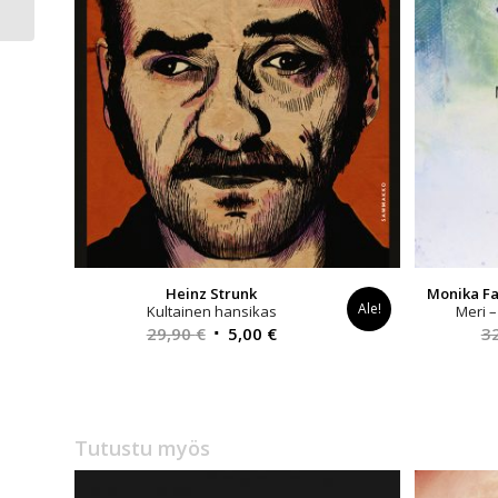
Heinz Strunk
Monika Fa
Ale!
Kultainen hansikas
Meri –
Alkuperäinen
Nykyinen
29,90
€
5,00
€
3
hinta
hinta
oli:
on:
29,90 €.
5,00 €.
Tutustu myös