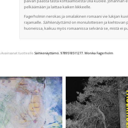
päivän päästä tästä kohtaamisesta Ulla kuolee. Johannan e
pelkäämään ja laittaa kaiken liikkeelle.
Fagerholmin nerokas ja omalakinen romaani vie lukijan kuvi
rajamaille.
Säihkenäyttämö
on moniulotteisen ja kiehtovan 
huoneissa, kaikuu myös romaanissa selvänä se, mistä ei puh
s
Avainsanat tuotteelle
Säihkenäyttämö
,
9789518511277
,
Monika Fagerholm