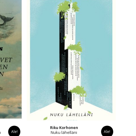
Riku Korhonen
Ale!
Ale!
n
Nuku lähelläni