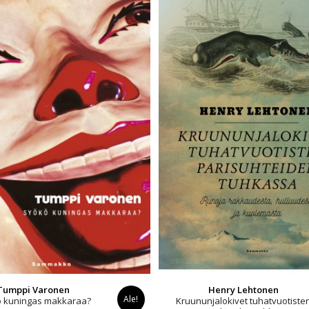
Tumppi Varonen
Henry Lehtonen
Ale!
 kuningas makkaraa?
Kruununjalokivet tuhatvuotiste