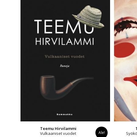
Teemu Hirvilammi
Ale!
Vulkaaniset vuodet
Syökö