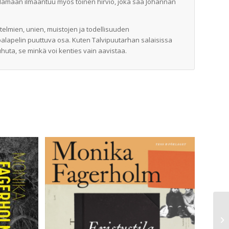
lämään ilmaantuu myös toinen hirviö, joka saa Johannan
telmien, unien, muistojen ja todellisuuden
palapelin puuttuva osa. Kuten Talvipuutarhan salaisissa
uta, se minkä voi kenties vain aavistaa.