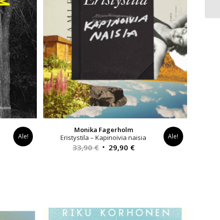
Monika Fagerholm
Ale!
Ale!
Eristystila – Kapinoivia naisia
yinen
Alkuperäinen
Nykyinen
33,90
€
29,90
€
a
hinta
hinta
oli:
on:
0 €.
33,90 €.
29,90 €.