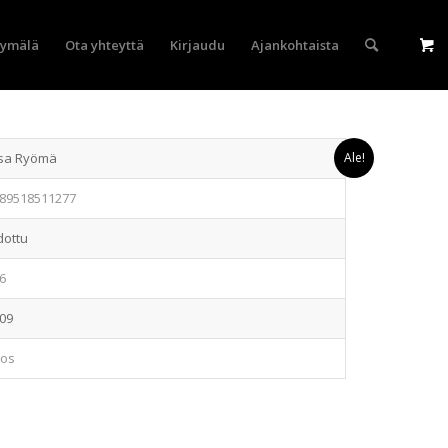
yymälä
Ota yhteyttä
Kirjaudu
Ajankohtaista
isa Ryömä
Ale!
89518511277
dottu
6
09
eos