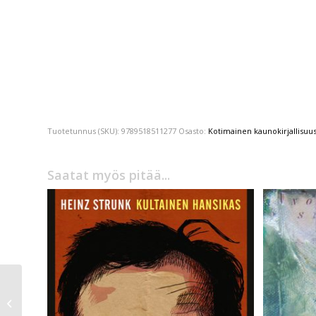
Tuotetunnus (SKU):
9789518511277
Osasto:
Kotimainen kaunokirjallisuu
Saatat myös pitää...
Elin Willows
Sisämaa