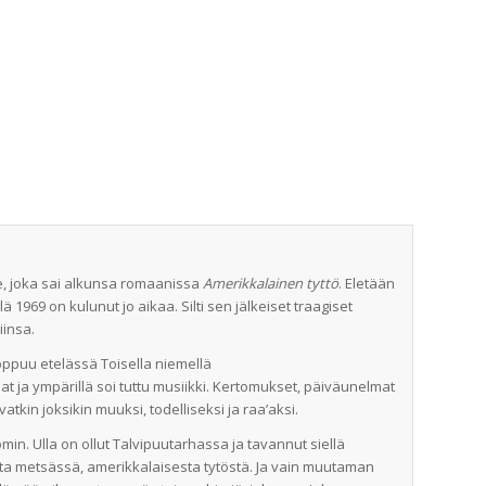
e, joka sai alkunsa romaanissa
Amerikkalainen tyttö
. Eletään
1969 on kulunut jo aikaa. Silti sen jälkeiset traagiset
iinsa.
oppuu etelässä Toisella niemellä
nat ja ympärillä soi tuttu musiikki. Kertomukset, päiväunelmat
vatkin joksikin muuksi, todelliseksi ja raa’aksi.
n. Ulla on ollut Talvipuutarhassa ja tavannut siellä
asta metsässä, amerikkalaisesta tytöstä. Ja vain muutaman