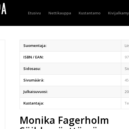
Etusivu
Nettikauppa
Kustantamo
Kivijalkam
Suomentaja:
Li
ISBN / EAN:
97
Sidosasu:
Si
Sivumäärä:
45
Julkaisuvuosi:
20
Kustantaja:
T
Monika Fagerholm