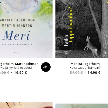
gerholm, Martin Johnson
Monika Fagerholm
Ale!
 Neljä lyyristä esseetä
Kuka tappoi Bambin?
Alkuperäinen
Nykyinen
Alkuperäinen
Nyk
2,00
€
19,90
€
34,00
€
14,90
€
hinta
hinta
hinta
hint
oli:
on:
oli:
on:
32,00 €.
19,90 €.
34,00 €.
14,9